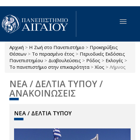
Παράκαμψη προς το κυρίως περιεχόμενο
Toggle
navigat
Αρχική
>
Η Ζωή στο Πανεπιστήμιο
>
Προκηρύξεις
Είστε εδώ
Θέσεων
>
Το περασμένο έτος
>
Περιοδικές Εκδόσεις
Πανεπιστημίου
>
Διαβουλεύσεις
>
Ρόδος
>
Εκλογές
>
Το πανεπιστήμιο στην επικαιρότητα
>
Χίος
>
Λήμνος
ΝΕΑ / ΔΕΛΤΙΑ ΤΥΠΟΥ /
ΑΝΑΚΟΙΝΩΣΕΙΣ
ΝΕΑ / ΔΕΛΤΙΑ ΤΥΠΟΥ