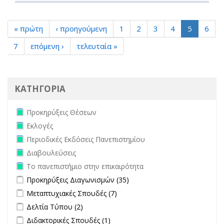
« πρώτη
‹ προηγούμενη
1
2
3
4
5
6
7
επόμενη ›
τελευταία »
ΚΑΤΗΓΟΡΙΑ
Remove Προκηρύξεις Θέσεων filter
Προκηρύξεις Θέσεων
Remove Εκλογές filter
Εκλογές
Remove Περιοδικές Εκδόσεις Πανεπιστημίου filter
Περιοδικές Εκδόσεις Πανεπιστημίου
Remove Διαβουλεύσεις filter
Διαβουλεύσεις
Remove Το πανεπιστήμιο στην επικαιρότητα filter
Το πανεπιστήμιο στην επικαιρότητα
Apply Προκηρύξεις Διαγωνισμών filter
Apply Προκηρύξεις
Προκηρύξεις Διαγωνισμών (35)
Διαγωνισμών filter
Apply Μεταπτυχιακές Σπουδές filter
Apply Μεταπτυχιακές Σπουδές
Μεταπτυχιακές Σπουδές (7)
filter
Apply Δελτία Τύπου filter
Apply Δελτία Τύπου filter
Δελτία Τύπου (2)
Apply Διδακτορικές Σπουδές filter
Apply Διδακτορικές Σπουδές
Διδακτορικές Σπουδές (1)