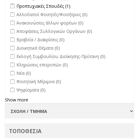
filter
Apply Προπτυχιακές Σπουδές filter
Apply Προπτυχιακές Σπουδές
Προπτυχιακές Σπουδές (1)
filter
undefined
Αλλοδαποί Φοιτητές/Φοιτήτριες (0)
undefined
Ανακοινώσεις άλλων φορέων (0)
undefined
Αποφάσεις Συλλογικών Οργάνων (0)
undefined
Βραβεία / Διακρίσεις (0)
undefined
Διοικητικά Θέματα (0)
undefined
Εκλογή Συμβουλίου Διοίκησης-Πρύτανη (0)
undefined
Κληρώσεις επιτροπών (0)
undefined
Νέα (0)
undefined
Φοιτητική Μέριμνα (0)
undefined
Ψηφίσματα (0)
Show more
ΤΟΠΟΘΕΣΙΑ