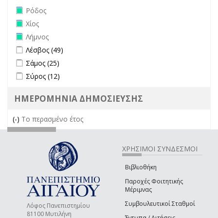
Remove Ρόδος filter
Ρόδος
Remove Χίος filter
Χίος
Remove Λήμνος filter
Λήμνος
Apply Λέσβος filter
Apply Λέσβος filter
Λέσβος (49)
Apply Σάμος filter
Apply Σάμος filter
Σάμος (25)
Apply Σύρος filter
Apply Σύρος filter
Σύρος (12)
ΗΜΕΡΟΜΗΝΙΑ ΔΗΜΟΣΙΕΥΣΗΣ
(-)
Remove Το περασμένο έτος filter
Το περασμένο έτος
ΧΡΗΣΙΜΟΙ ΣΥΝΔΕΣΜΟΙ
Βιβλιοθήκη
Παροχές Φοιτητικής
Μέριμνας
Συμβουλευτικοί Σταθμοί
Λόφος Πανεπιστημίου
81100 Μυτιλήνη
Έντυπα / Αιτήσεις