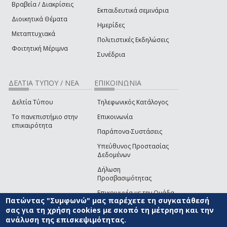
Βραβεία / Διακρίσεις
Εκπαιδευτικά σεμινάρια
Διοικητικά Θέματα
Ημερίδες
Μεταπτυχιακά
Πολιτιστικές Εκδηλώσεις
Φοιτητική Μέριμνα
Συνέδρια
ΔΕΛΤΙΑ ΤΥΠΟΥ / ΝΕΑ
ΕΠΙΚΟΙΝΩΝΙΑ
Δελτία Τύπου
Τηλεφωνικός Κατάλογος
Το πανεπιστήμιο στην
Επικοινωνία
επικαιρότητα
Παράπονα-Συστάσεις
Υπεύθυνος Προστασίας
Δεδομένων
Δήλωση
Προσβασιμότητας
Επικοινωνία με την Ομάδα
Πατώντας "Συμφωνώ" μας παρέχετε τη συγκατάθεσή
Ανάπτυξης του site
(link sends e-mail)
σας για τη χρήση cookies με σκοπό τη μέτρηση και την
ανάλυση της επισκεψιμότητας.
© ΠΑΝΕΠΙΣΤΗΜΙΟ ΑΙΓΑΙΟΥ
ΟΡΟΙ ΧΡΗΣΗΣ
ΠΟΛΙΤΙΚΗ COOKIES
ΟΜΑΔΑ