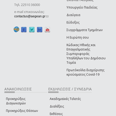
Τηλ. 22510 36000
Υπουργείο Παιδείας
e-mail επικοινωνίας:
Διαύγεια
(link sends e-mail)
contactus@aegean.gr
Εύδοξος
Συγγράμματα Τμημάτων
Η Ευρώπη σου
Κώδικας Ηθικής και
Επαγγελματικής
Συμπεριφοράς
Υπαλλήλων του Δημόσιου
Τομέα
Πρωτόκολλα διαχείρισης
κρούσματος Covid-19
ΑΝΑΚΟΙΝΩΣΕΙΣ
ΕΚΔΗΛΩΣΕΙΣ / ΣΥΝΕΔΡΙΑ
Προκηρύξεις
Ακαδημαϊκές Τελετές
Διαγωνισμών
Διαλέξεις
Προκηρύξεις Θέσεων
Εκθέσεις