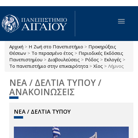
Παράκαμψη προς το κυρίως περιεχόμενο
Toggle
navigat
Αρχική
>
Η Ζωή στο Πανεπιστήμιο
>
Προκηρύξεις
Είστε εδώ
Θέσεων
>
Το περασμένο έτος
>
Περιοδικές Εκδόσεις
Πανεπιστημίου
>
Διαβουλεύσεις
>
Ρόδος
>
Εκλογές
>
Το πανεπιστήμιο στην επικαιρότητα
>
Χίος
>
Λήμνος
ΝΕΑ / ΔΕΛΤΙΑ ΤΥΠΟΥ /
ΑΝΑΚΟΙΝΩΣΕΙΣ
ΝΕΑ / ΔΕΛΤΙΑ ΤΥΠΟΥ