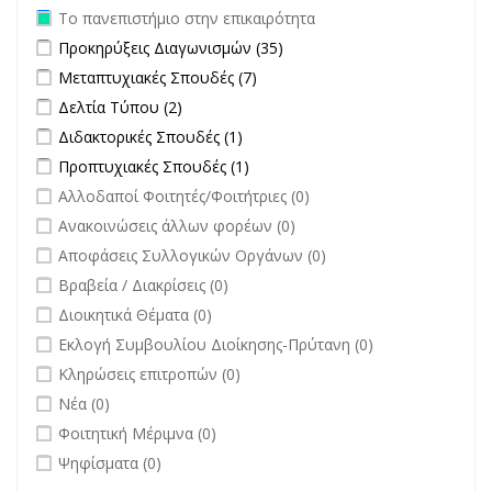
Remove Το πανεπιστήμιο στην επικαιρότητα filter
Το πανεπιστήμιο στην επικαιρότητα
Apply Προκηρύξεις Διαγωνισμών filter
Apply Προκηρύξεις
Προκηρύξεις Διαγωνισμών (35)
Διαγωνισμών filter
Apply Μεταπτυχιακές Σπουδές filter
Apply Μεταπτυχιακές Σπουδές
Μεταπτυχιακές Σπουδές (7)
filter
Apply Δελτία Τύπου filter
Apply Δελτία Τύπου filter
Δελτία Τύπου (2)
Apply Διδακτορικές Σπουδές filter
Apply Διδακτορικές Σπουδές
Διδακτορικές Σπουδές (1)
filter
Apply Προπτυχιακές Σπουδές filter
Apply Προπτυχιακές Σπουδές
Προπτυχιακές Σπουδές (1)
filter
undefined
Αλλοδαποί Φοιτητές/Φοιτήτριες (0)
undefined
Ανακοινώσεις άλλων φορέων (0)
undefined
Αποφάσεις Συλλογικών Οργάνων (0)
undefined
Βραβεία / Διακρίσεις (0)
undefined
Διοικητικά Θέματα (0)
undefined
Εκλογή Συμβουλίου Διοίκησης-Πρύτανη (0)
undefined
Κληρώσεις επιτροπών (0)
undefined
Νέα (0)
undefined
Φοιτητική Μέριμνα (0)
undefined
Ψηφίσματα (0)