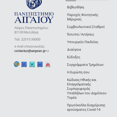
Βιβλιοθήκη
Παροχές Φοιτητικής
Μέριμνας
Συμβουλευτικοί Σταθμοί
Λόφος Πανεπιστημίου
81100 Μυτιλήνη
Έντυπα / Αιτήσεις
Τηλ. 22510 36000
Υπουργείο Παιδείας
e-mail επικοινωνίας:
Διαύγεια
(link sends e-mail)
contactus@aegean.gr
Εύδοξος
Συγγράμματα Τμημάτων
Η Ευρώπη σου
Κώδικας Ηθικής και
Επαγγελματικής
Συμπεριφοράς
Υπαλλήλων του Δημόσιου
Τομέα
Πρωτόκολλα διαχείρισης
κρούσματος Covid-19