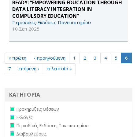
READY: “EMPOWERING EDUCATION THROUGH
DATA LITERACY INTEGRATION IN
COMPULSORY EDUCATION”
Περιοδικές Εκδόσεις Πανεπιστημίου
10 Σεπ 2025
« πρώτη
‹ προηγούμενη
1
2
3
4
5
6
7
επόμενη ›
τελευταία »
ΚΑΤΗΓΟΡΙΑ
Remove Προκηρύξεις Θέσεων filter
Προκηρύξεις Θέσεων
Remove Εκλογές filter
Εκλογές
Remove Περιοδικές Εκδόσεις Πανεπιστημίου filter
Περιοδικές Εκδόσεις Πανεπιστημίου
Remove Διαβουλεύσεις filter
Διαβουλεύσεις