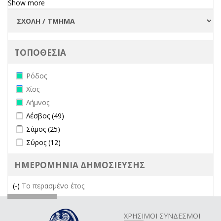
Show more
ΤΟΠΟΘΕΣΙΑ
Remove Ρόδος filter
Ρόδος
Remove Χίος filter
Χίος
Remove Λήμνος filter
Λήμνος
Apply Λέσβος filter
Apply Λέσβος filter
Λέσβος (49)
Apply Σάμος filter
Apply Σάμος filter
Σάμος (25)
Apply Σύρος filter
Apply Σύρος filter
Σύρος (12)
ΗΜΕΡΟΜΗΝΙΑ ΔΗΜΟΣΙΕΥΣΗΣ
(-)
Remove Το περασμένο έτος filter
Το περασμένο έτος
ΧΡΗΣΙΜΟΙ ΣΥΝΔΕΣΜΟΙ