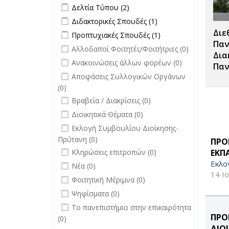
Μεταπτυχιακές
Apply Δελτία Τύπου filter
Apply Δελτία Τύπου
Δελτία Τύπου (2)
filter
Σπουδές filter
filter
Apply Διδακτορικές Σπουδές filter
Apply
Διδακτορικές Σπουδές (1)
Διδακτορικές
Διε
Apply Προπτυχιακές Σπουδές filter
Apply
Προπτυχιακές Σπουδές (1)
Σπουδές
Προπτυχιακές
Παν
undefined
Αλλοδαποί Φοιτητές/Φοιτήτριες (0)
filter
Σπουδές filter
Δια
undefined
Ανακοινώσεις άλλων φορέων (0)
Παν
undefined
Αποφάσεις Συλλογικών Οργάνων
(0)
undefined
Βραβεία / Διακρίσεις (0)
undefined
Διοικητικά Θέματα (0)
undefined
Εκλογή Συμβουλίου Διοίκησης-
Πρύτανη (0)
ΠΡΟ
undefined
ΕΚΠ
Κληρώσεις επιτροπών (0)
Εκλο
undefined
Νέα (0)
14 Ι
undefined
Φοιτητική Μέριμνα (0)
undefined
Ψηφίσματα (0)
undefined
Το πανεπιστήμιο στην επικαιρότητα
ΠΡΟ
(0)
ΔΙΟ