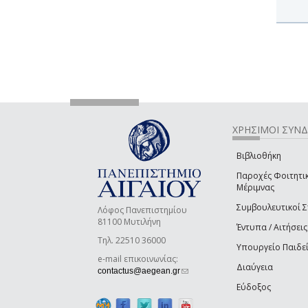
ΧΡΗΣΙΜΟΙ ΣΥΝ
Βιβλιοθήκη
Παροχές Φοιτητι
Μέριμνας
Συμβουλευτικοί 
Λόφος Πανεπιστημίου
81100 Μυτιλήνη
Έντυπα / Αιτήσεις
Τηλ. 22510 36000
Υπουργείο Παιδε
e-mail επικοινωνίας:
Διαύγεια
(link sends e-mail)
contactus@aegean.gr
Εύδοξος