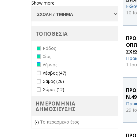
Show more
Εκλο
10 Ι
ΤΟΠΟΘΕΣΙΑ
ΠΡΟ
ΟΠΩ
Remove Ρόδος filter
Ρόδος
ΣΧΕ
Remove Χίος filter
Χίος
Προκ
Remove Λήμνος filter
1 Ιο
Λήμνος
Apply Λέσβος filter
Apply Λέσβος filter
Λέσβος (47)
Apply Σάμος filter
Apply Σάμος filter
Σάμος (26)
Apply Σύρος filter
Apply Σύρος filter
Σύρος (12)
ΠΡΟ
Ν.4
ΗΜΕΡΟΜΗΝΙΑ
Προκ
ΔΗΜΟΣΙΕΥΣΗΣ
29 Ι
(-)
Remove Το περασμένο έτος filter
Το περασμένο έτος
ΠΡΟ