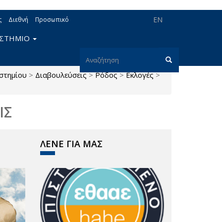
EN
ς
Διεθνή
Προσωπικό
ΙΣΤΗΜΙΟ
Φόρμα
στημίου
>
Διαβουλεύσεις
>
Ρόδος
>
Εκλογές
>
αναζήτησης
Αναζήτηση
ΙΣ
ΛΕΝΕ ΓΙΑ ΜΑΣ