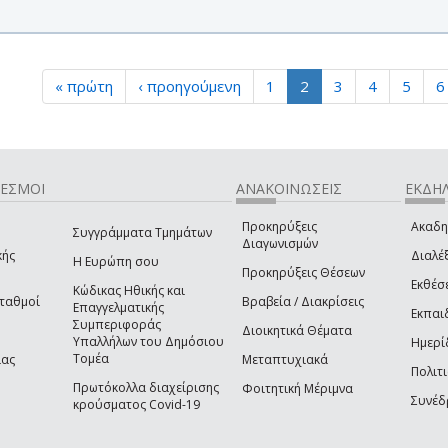
« πρώτη
‹ προηγούμενη
1
2
3
4
5
6
ΔΕΣΜΟΙ
ΑΝΑΚΟΙΝΩΣΕΙΣ
ΕΚΔΗΛ
Προκηρύξεις
Ακαδη
Συγγράμματα Τμημάτων
Διαγωνισμών
κής
Διαλέξ
Η Ευρώπη σου
Προκηρύξεις Θέσεων
Εκθέσ
Κώδικας Ηθικής και
Σταθμοί
Βραβεία / Διακρίσεις
Επαγγελματικής
Εκπαι
Συμπεριφοράς
Διοικητικά Θέματα
Υπαλλήλων του Δημόσιου
Ημερί
Τομέα
ίας
Μεταπτυχιακά
Πολιτι
Πρωτόκολλα διαχείρισης
Φοιτητική Μέριμνα
Συνέδ
κρούσματος Covid-19