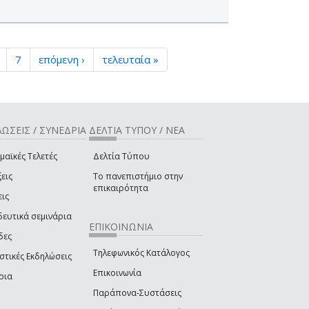
7
επόμενη ›
τελευταία »
ΩΣΕΙΣ / ΣΥΝΕΔΡΙΑ
ΔΕΛΤΙΑ ΤΥΠΟΥ / ΝΕΑ
μαϊκές Τελετές
Δελτία Τύπου
εις
Το πανεπιστήμιο στην
επικαιρότητα
εις
δευτικά σεμινάρια
ΕΠΙΚΟΙΝΩΝΙΑ
δες
Τηλεφωνικός Κατάλογος
στικές Εκδηλώσεις
Επικοινωνία
ρια
Παράπονα-Συστάσεις