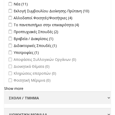
Σπουδές filter
Apply Νέα filter
Apply Νέα filter
Νέα (11)
Apply Εκλογή Συμβουλίου Διοίκησης-Πρύτανη filter
Apply
Εκλογή Συμβουλίου Διοίκησης-Πρύτανη (10)
Εκλογή
Apply Αλλοδαποί Φοιτητές/Φοιτήτριες filter
Apply Αλλοδαποί
Αλλοδαποί Φοιτητές/Φοιτήτριες (4)
Συμβουλίου
Φοιτητές/Φοιτήτριες
Apply Το πανεπιστήμιο στην επικαιρότητα filter
Apply Το
Το πανεπιστήμιο στην επικαιρότητα (4)
Διοίκησης-
filter
πανεπιστήμιο στην
Πρύτανη
Apply Προπτυχιακές Σπουδές filter
Apply Προπτυχιακές Σπουδές
Προπτυχιακές Σπουδές (2)
επικαιρότητα filter
filter
filter
Apply Βραβεία / Διακρίσεις filter
Apply Βραβεία / Διακρίσεις filter
Βραβεία / Διακρίσεις (1)
Apply Διδακτορικές Σπουδές filter
Apply Διδακτορικές Σπουδές
Διδακτορικές Σπουδές (1)
filter
Apply Υποτροφίες filter
Apply Υποτροφίες filter
Υποτροφίες (1)
undefined
Αποφάσεις Συλλογικών Οργάνων (0)
undefined
Διοικητικά Θέματα (0)
undefined
Κληρώσεις επιτροπών (0)
undefined
Φοιτητική Μέριμνα (0)
Show more