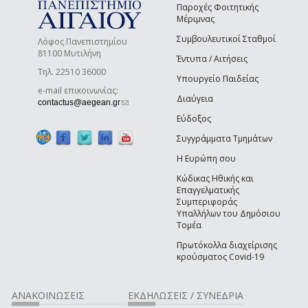
Παροχές Φοιτητικής
Μέριμνας
Συμβουλευτικοί Σταθμοί
Λόφος Πανεπιστημίου
81100 Μυτιλήνη
Έντυπα / Αιτήσεις
Τηλ. 22510 36000
Υπουργείο Παιδείας
e-mail επικοινωνίας:
Διαύγεια
(link sends e-mail)
contactus@aegean.gr
Εύδοξος
Συγγράμματα Τμημάτων
Η Ευρώπη σου
Κώδικας Ηθικής και
Επαγγελματικής
Συμπεριφοράς
Υπαλλήλων του Δημόσιου
Τομέα
Πρωτόκολλα διαχείρισης
κρούσματος Covid-19
ΑΝΑΚΟΙΝΩΣΕΙΣ
ΕΚΔΗΛΩΣΕΙΣ / ΣΥΝΕΔΡΙΑ