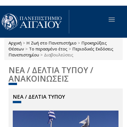
Παράκαμψη προς το κυρίως περιεχόμενο
Toggle
navigat
Αρχική
>
Η Ζωή στο Πανεπιστήμιο
>
Προκηρύξεις
Είστε εδώ
Θέσεων
>
Το περασμένο έτος
>
Περιοδικές Εκδόσεις
Πανεπιστημίου
>
Διαβουλεύσεις
ΝΕΑ / ΔΕΛΤΙΑ ΤΥΠΟΥ /
ΑΝΑΚΟΙΝΩΣΕΙΣ
ΝΕΑ / ΔΕΛΤΙΑ ΤΥΠΟΥ