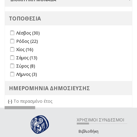
ΤΟΠΟΘΕΣΙΑ
Apply Λέσβος filter
Apply Λέσβος filter
Λέσβος (30)
Apply Ρόδος filter
Apply Ρόδος filter
Ρόδος (22)
Apply Χίος filter
Apply Χίος filter
Χίος (16)
Apply Σάμος filter
Apply Σάμος filter
Σάμος (13)
Apply Σύρος filter
Apply Σύρος filter
Σύρος (8)
Apply Λήμνος filter
Apply Λήμνος filter
Λήμνος (3)
ΗΜΕΡΟΜΗΝΙΑ ΔΗΜΟΣΙΕΥΣΗΣ
(-)
Remove Το περασμένο έτος filter
Το περασμένο έτος
ΧΡΗΣΙΜΟΙ ΣΥΝΔΕΣΜΟΙ
Βιβλιοθήκη