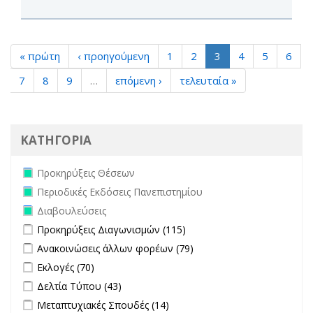
« πρώτη
‹ προηγούμενη
1
2
3
4
5
6
7
8
9
…
επόμενη ›
τελευταία »
ΚΑΤΗΓΟΡΙΑ
Remove Προκηρύξεις Θέσεων filter
Προκηρύξεις Θέσεων
Remove Περιοδικές Εκδόσεις Πανεπιστημίου filter
Περιοδικές Εκδόσεις Πανεπιστημίου
Remove Διαβουλεύσεις filter
Διαβουλεύσεις
Apply Προκηρύξεις Διαγωνισμών filter
Apply Προκηρύξεις
Προκηρύξεις Διαγωνισμών (115)
Διαγωνισμών filter
Apply Ανακοινώσεις άλλων φορέων filter
Apply Ανακοινώσεις
Ανακοινώσεις άλλων φορέων (79)
άλλων φορέων filter
Apply Εκλογές filter
Apply Εκλογές filter
Εκλογές (70)
Apply Δελτία Τύπου filter
Apply Δελτία Τύπου filter
Δελτία Τύπου (43)
Apply Μεταπτυχιακές Σπουδές filter
Apply Μεταπτυχιακές
Μεταπτυχιακές Σπουδές (14)