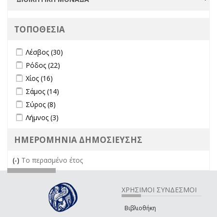
ΤΟΠΟΘΕΣΙΑ
Apply Λέσβος filter
Apply Λέσβος filter
Λέσβος (30)
Apply Ρόδος filter
Apply Ρόδος filter
Ρόδος (22)
Apply Χίος filter
Apply Χίος filter
Χίος (16)
Apply Σάμος filter
Apply Σάμος filter
Σάμος (14)
Apply Σύρος filter
Apply Σύρος filter
Σύρος (8)
Apply Λήμνος filter
Apply Λήμνος filter
Λήμνος (3)
ΗΜΕΡΟΜΗΝΙΑ ΔΗΜΟΣΙΕΥΣΗΣ
(-)
Remove Το περασμένο έτος filter
Το περασμένο έτος
ΧΡΗΣΙΜΟΙ ΣΥΝΔΕΣΜΟΙ
Βιβλιοθήκη