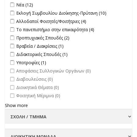
Σπουδές filter
Apply Νέα filter
Apply Νέα filter
Νέα (12)
Apply Εκλογή Συμβουλίου Διοίκησης-Πρύτανη filter
Apply
Εκλογή Συμβουλίου Διοίκησης-Πρύτανη (10)
Εκλογή
Apply Αλλοδαποί Φοιτητές/Φοιτήτριες filter
Apply Αλλοδαποί
Αλλοδαποί Φοιτητές/Φοιτήτριες (4)
Συμβουλίου
Φοιτητές/Φοιτήτριες
Apply Το πανεπιστήμιο στην επικαιρότητα filter
Apply Το
Το πανεπιστήμιο στην επικαιρότητα (4)
Διοίκησης-
filter
πανεπιστήμιο στην
Πρύτανη
Apply Προπτυχιακές Σπουδές filter
Apply Προπτυχιακές Σπουδές
Προπτυχιακές Σπουδές (2)
επικαιρότητα filter
filter
filter
Apply Βραβεία / Διακρίσεις filter
Apply Βραβεία / Διακρίσεις filter
Βραβεία / Διακρίσεις (1)
Apply Διδακτορικές Σπουδές filter
Apply Διδακτορικές Σπουδές
Διδακτορικές Σπουδές (1)
filter
Apply Υποτροφίες filter
Apply Υποτροφίες filter
Υποτροφίες (1)
undefined
Αποφάσεις Συλλογικών Οργάνων (0)
undefined
Διαβουλεύσεις (0)
undefined
Διοικητικά Θέματα (0)
undefined
Φοιτητική Μέριμνα (0)
Show more