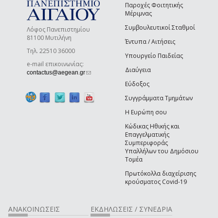
Παροχές Φοιτητικής
Μέριμνας
Συμβουλευτικοί Σταθμοί
Λόφος Πανεπιστημίου
81100 Μυτιλήνη
Έντυπα / Αιτήσεις
Τηλ. 22510 36000
Υπουργείο Παιδείας
e-mail επικοινωνίας:
Διαύγεια
(link sends e-mail)
contactus@aegean.gr
Εύδοξος
Συγγράμματα Τμημάτων
Η Ευρώπη σου
Κώδικας Ηθικής και
Επαγγελματικής
Συμπεριφοράς
Υπαλλήλων του Δημόσιου
Τομέα
Πρωτόκολλα διαχείρισης
κρούσματος Covid-19
ΑΝΑΚΟΙΝΩΣΕΙΣ
ΕΚΔΗΛΩΣΕΙΣ / ΣΥΝΕΔΡΙΑ