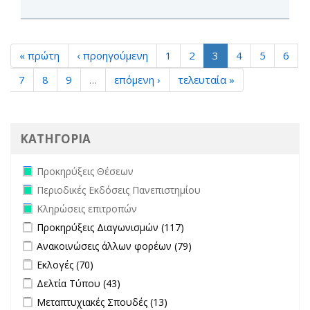
« πρώτη
‹ προηγούμενη
1
2
3
4
5
6
7
8
9
…
επόμενη ›
τελευταία »
ΚΑΤΗΓΟΡΙΑ
Remove Προκηρύξεις Θέσεων filter
Προκηρύξεις Θέσεων
Remove Περιοδικές Εκδόσεις Πανεπιστημίου filter
Περιοδικές Εκδόσεις Πανεπιστημίου
Remove Κληρώσεις επιτροπών filter
Κληρώσεις επιτροπών
Apply Προκηρύξεις Διαγωνισμών filter
Apply Προκηρύξεις
Προκηρύξεις Διαγωνισμών (117)
Διαγωνισμών filter
Apply Ανακοινώσεις άλλων φορέων filter
Apply Ανακοινώσεις
Ανακοινώσεις άλλων φορέων (79)
άλλων φορέων filter
Apply Εκλογές filter
Apply Εκλογές filter
Εκλογές (70)
Apply Δελτία Τύπου filter
Apply Δελτία Τύπου filter
Δελτία Τύπου (43)
Apply Μεταπτυχιακές Σπουδές filter
Apply Μεταπτυχιακές
Μεταπτυχιακές Σπουδές (13)