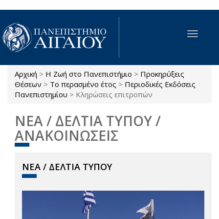
Παράκαμψη προς το κυρίως περιεχόμενο
Toggle
navigat
Αρχική
>
Η Ζωή στο Πανεπιστήμιο
>
Προκηρύξεις
Είστε εδώ
Θέσεων
>
Το περασμένο έτος
>
Περιοδικές Εκδόσεις
Πανεπιστημίου
>
Κληρώσεις επιτροπών
ΝΕΑ / ΔΕΛΤΙΑ ΤΥΠΟΥ /
ΑΝΑΚΟΙΝΩΣΕΙΣ
ΝΕΑ / ΔΕΛΤΙΑ ΤΥΠΟΥ