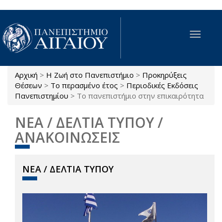
Παράκαμψη προς το κυρίως περιεχόμενο
Toggle
navigat
Αρχική
>
Η Ζωή στο Πανεπιστήμιο
>
Προκηρύξεις
Είστε εδώ
Θέσεων
>
Το περασμένο έτος
>
Περιοδικές Εκδόσεις
Πανεπιστημίου
>
Το πανεπιστήμιο στην επικαιρότητα
ΝΕΑ / ΔΕΛΤΙΑ ΤΥΠΟΥ /
ΑΝΑΚΟΙΝΩΣΕΙΣ
ΝΕΑ / ΔΕΛΤΙΑ ΤΥΠΟΥ