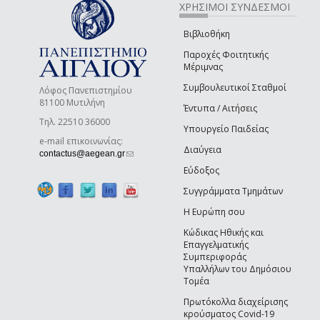
ΧΡΗΣΙΜΟΙ ΣΥΝΔΕΣΜΟΙ
Βιβλιοθήκη
Παροχές Φοιτητικής
Μέριμνας
Συμβουλευτικοί Σταθμοί
Λόφος Πανεπιστημίου
81100 Μυτιλήνη
Έντυπα / Αιτήσεις
Τηλ. 22510 36000
Υπουργείο Παιδείας
e-mail επικοινωνίας:
Διαύγεια
(link sends e-mail)
contactus@aegean.gr
Εύδοξος
Συγγράμματα Τμημάτων
Η Ευρώπη σου
Κώδικας Ηθικής και
Επαγγελματικής
Συμπεριφοράς
Υπαλλήλων του Δημόσιου
Τομέα
Πρωτόκολλα διαχείρισης
κρούσματος Covid-19