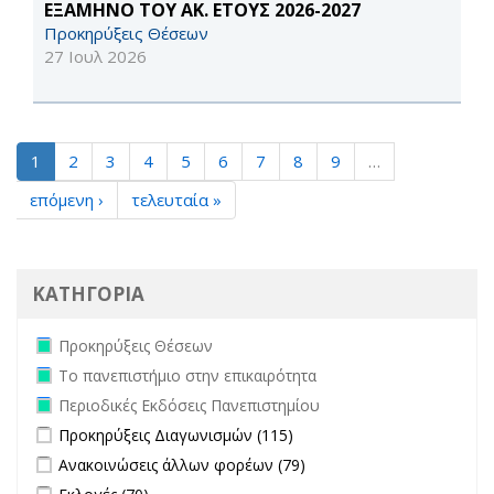
ΕΞΑΜΗΝΟ ΤΟΥ ΑΚ. ΕΤΟΥΣ 2026-2027
Προκηρύξεις Θέσεων
27 Ιουλ 2026
1
2
3
4
5
6
7
8
9
…
επόμενη ›
τελευταία »
ΚΑΤΗΓΟΡΙΑ
Remove Προκηρύξεις Θέσεων filter
Προκηρύξεις Θέσεων
Remove Το πανεπιστήμιο στην επικαιρότητα filter
Το πανεπιστήμιο στην επικαιρότητα
Remove Περιοδικές Εκδόσεις Πανεπιστημίου filter
Περιοδικές Εκδόσεις Πανεπιστημίου
Apply Προκηρύξεις Διαγωνισμών filter
Apply Προκηρύξεις
Προκηρύξεις Διαγωνισμών (115)
Διαγωνισμών filter
Apply Ανακοινώσεις άλλων φορέων filter
Apply Ανακοινώσεις
Ανακοινώσεις άλλων φορέων (79)
άλλων φορέων filter
Apply Εκλογές filter
Apply Εκλογές filter