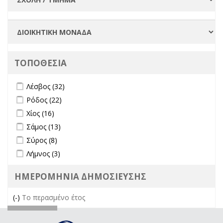
ΤΟΠΟΘΕΣΙΑ
Apply Λέσβος filter
Apply Λέσβος filter
Λέσβος (32)
Apply Ρόδος filter
Apply Ρόδος filter
Ρόδος (22)
Apply Χίος filter
Apply Χίος filter
Χίος (16)
Apply Σάμος filter
Apply Σάμος filter
Σάμος (13)
Apply Σύρος filter
Apply Σύρος filter
Σύρος (8)
Apply Λήμνος filter
Apply Λήμνος filter
Λήμνος (3)
ΗΜΕΡΟΜΗΝΙΑ ΔΗΜΟΣΙΕΥΣΗΣ
(-)
Remove Το περασμένο έτος filter
Το περασμένο έτος