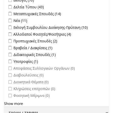
Εκλογές (70)
Apply Δελτία Τύπου filter
Apply Δελτία Τύπου filter
Δελτία Τύπου (43)
Apply Μεταπτυχιακές Σπουδές filter
Apply Μεταπτυχιακές
Μεταπτυχιακές Σπουδές (14)
Σπουδές filter
Apply Νέα filter
Apply Νέα filter
Νέα (11)
Apply Εκλογή Συμβουλίου Διοίκησης-Πρύτανη filter
Apply
Εκλογή Συμβουλίου Διοίκησης-Πρύτανη (10)
Εκλογή
Apply Αλλοδαποί Φοιτητές/Φοιτήτριες filter
Apply Αλλοδαποί
Αλλοδαποί Φοιτητές/Φοιτήτριες (4)
Συμβουλίου
Φοιτητές/Φοιτήτριες
Apply Προπτυχιακές Σπουδές filter
Apply Προπτυχιακές Σπουδές
Προπτυχιακές Σπουδές (2)
Διοίκησης-
filter
filter
Πρύτανη
Apply Βραβεία / Διακρίσεις filter
Apply Βραβεία / Διακρίσεις filter
Βραβεία / Διακρίσεις (1)
filter
Apply Διδακτορικές Σπουδές filter
Apply Διδακτορικές Σπουδές
Διδακτορικές Σπουδές (1)
filter
Apply Υποτροφίες filter
Apply Υποτροφίες filter
Υποτροφίες (1)
undefined
Αποφάσεις Συλλογικών Οργάνων (0)
undefined
Διαβουλεύσεις (0)
undefined
Διοικητικά Θέματα (0)
undefined
Κληρώσεις επιτροπών (0)
undefined
Φοιτητική Μέριμνα (0)
Show more