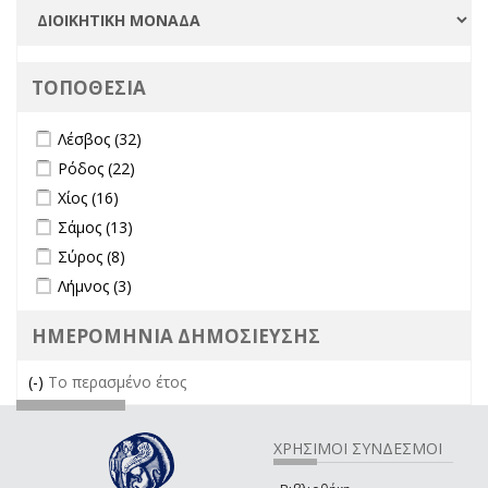
ΤΟΠΟΘΕΣΙΑ
Apply Λέσβος filter
Apply Λέσβος filter
Λέσβος (32)
Apply Ρόδος filter
Apply Ρόδος filter
Ρόδος (22)
Apply Χίος filter
Apply Χίος filter
Χίος (16)
Apply Σάμος filter
Apply Σάμος filter
Σάμος (13)
Apply Σύρος filter
Apply Σύρος filter
Σύρος (8)
Apply Λήμνος filter
Apply Λήμνος filter
Λήμνος (3)
ΗΜΕΡΟΜΗΝΙΑ ΔΗΜΟΣΙΕΥΣΗΣ
(-)
Remove Το περασμένο έτος filter
Το περασμένο έτος
ΧΡΗΣΙΜΟΙ ΣΥΝΔΕΣΜΟΙ