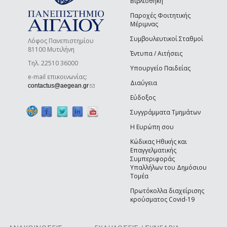
Βιβλιοθήκη
Παροχές Φοιτητικής
Μέριμνας
Συμβουλευτικοί Σταθμοί
Λόφος Πανεπιστημίου
81100 Μυτιλήνη
Έντυπα / Αιτήσεις
Τηλ. 22510 36000
Υπουργείο Παιδείας
e-mail επικοινωνίας:
Διαύγεια
(link sends e-mail)
contactus@aegean.gr
Εύδοξος
Συγγράμματα Τμημάτων
Η Ευρώπη σου
Κώδικας Ηθικής και
Επαγγελματικής
Συμπεριφοράς
Υπαλλήλων του Δημόσιου
Τομέα
Πρωτόκολλα διαχείρισης
κρούσματος Covid-19