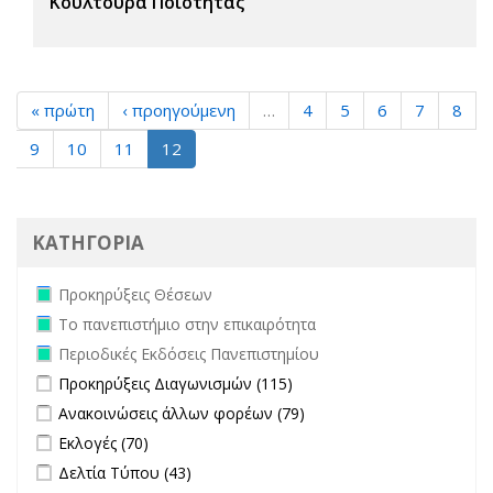
Κουλτούρα Ποιότητας
« πρώτη
‹ προηγούμενη
…
4
5
6
7
8
9
10
11
12
ΚΑΤΗΓΟΡΙΑ
Remove Προκηρύξεις Θέσεων filter
Προκηρύξεις Θέσεων
Remove Το πανεπιστήμιο στην επικαιρότητα filter
Το πανεπιστήμιο στην επικαιρότητα
Remove Περιοδικές Εκδόσεις Πανεπιστημίου filter
Περιοδικές Εκδόσεις Πανεπιστημίου
Apply Προκηρύξεις Διαγωνισμών filter
Apply Προκηρύξεις
Προκηρύξεις Διαγωνισμών (115)
Διαγωνισμών filter
Apply Ανακοινώσεις άλλων φορέων filter
Apply Ανακοινώσεις
Ανακοινώσεις άλλων φορέων (79)
άλλων φορέων filter
Apply Εκλογές filter
Apply Εκλογές filter
Εκλογές (70)
Apply Δελτία Τύπου filter
Apply Δελτία Τύπου filter
Δελτία Τύπου (43)