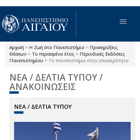
Παράκαμψη προς το κυρίως περιεχόμενο
Toggle
navigat
Αρχική
>
Η Ζωή στο Πανεπιστήμιο
>
Προκηρύξεις
Είστε εδώ
Θέσεων
>
Το περασμένο έτος
>
Περιοδικές Εκδόσεις
Πανεπιστημίου
>
Το πανεπιστήμιο στην επικαιρότητα
ΝΕΑ / ΔΕΛΤΙΑ ΤΥΠΟΥ /
ΑΝΑΚΟΙΝΩΣΕΙΣ
ΝΕΑ / ΔΕΛΤΙΑ ΤΥΠΟΥ