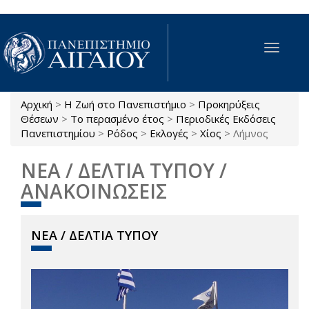
Παράκαμψη προς το κυρίως περιεχόμενο
Toggle
navigat
Αρχική
>
Η Ζωή στο Πανεπιστήμιο
>
Προκηρύξεις
Είστε εδώ
Θέσεων
>
Το περασμένο έτος
>
Περιοδικές Εκδόσεις
Πανεπιστημίου
>
Ρόδος
>
Εκλογές
>
Χίος
>
Λήμνος
ΝΕΑ / ΔΕΛΤΙΑ ΤΥΠΟΥ /
ΑΝΑΚΟΙΝΩΣΕΙΣ
ΝΕΑ / ΔΕΛΤΙΑ ΤΥΠΟΥ