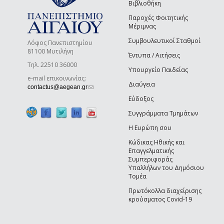
Βιβλιοθήκη
Παροχές Φοιτητικής
Μέριμνας
Συμβουλευτικοί Σταθμοί
Λόφος Πανεπιστημίου
81100 Μυτιλήνη
Έντυπα / Αιτήσεις
Τηλ. 22510 36000
Υπουργείο Παιδείας
e-mail επικοινωνίας:
Διαύγεια
(link sends e-mail)
contactus@aegean.gr
Εύδοξος
Συγγράμματα Τμημάτων
Η Ευρώπη σου
Κώδικας Ηθικής και
Επαγγελματικής
Συμπεριφοράς
Υπαλλήλων του Δημόσιου
Τομέα
Πρωτόκολλα διαχείρισης
κρούσματος Covid-19