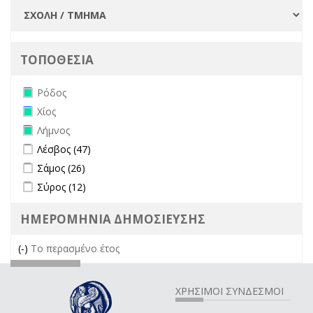
ΤΟΠΟΘΕΣΙΑ
Remove Ρόδος filter
Ρόδος
Remove Χίος filter
Χίος
Remove Λήμνος filter
Λήμνος
Apply Λέσβος filter
Apply Λέσβος filter
Λέσβος (47)
Apply Σάμος filter
Apply Σάμος filter
Σάμος (26)
Apply Σύρος filter
Apply Σύρος filter
Σύρος (12)
ΗΜΕΡΟΜΗΝΙΑ ΔΗΜΟΣΙΕΥΣΗΣ
(-)
Remove Το περασμένο έτος filter
Το περασμένο έτος
ΧΡΗΣΙΜΟΙ ΣΥΝΔΕΣΜΟΙ