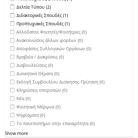
filter
Apply Δελτία Τύπου filter
Apply Δελτία Τύπου filter
Δελτία Τύπου (2)
Apply Διδακτορικές Σπουδές filter
Apply Διδακτορικές Σπουδές
Διδακτορικές Σπουδές (1)
filter
Apply Προπτυχιακές Σπουδές filter
Apply Προπτυχιακές Σπουδές
Προπτυχιακές Σπουδές (1)
filter
undefined
Αλλοδαποί Φοιτητές/Φοιτήτριες (0)
undefined
Ανακοινώσεις άλλων φορέων (0)
undefined
Αποφάσεις Συλλογικών Οργάνων (0)
undefined
Βραβεία / Διακρίσεις (0)
undefined
Διαβουλεύσεις (0)
undefined
Διοικητικά Θέματα (0)
undefined
Εκλογή Συμβουλίου Διοίκησης-Πρύτανη (0)
undefined
Κληρώσεις επιτροπών (0)
undefined
Νέα (0)
undefined
Φοιτητική Μέριμνα (0)
undefined
Ψηφίσματα (0)
undefined
Το πανεπιστήμιο στην επικαιρότητα (0)
Show more