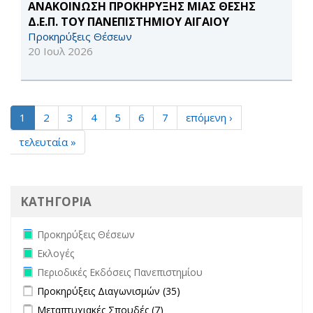
ΑΝΑΚΟΙΝΩΣΗ ΠΡΟΚΗΡΥΞΗΣ ΜΙΑΣ ΘΕΣΗΣ
Δ.Ε.Π. ΤΟΥ ΠΑΝΕΠΙΣΤΗΜΙΟΥ ΑΙΓΑΙΟΥ
Προκηρύξεις Θέσεων
20 Ιουλ 2026
1
2
3
4
5
6
7
επόμενη ›
τελευταία »
ΚΑΤΗΓΟΡΙΑ
Remove Προκηρύξεις Θέσεων filter
Προκηρύξεις Θέσεων
Remove Εκλογές filter
Εκλογές
Remove Περιοδικές Εκδόσεις Πανεπιστημίου filter
Περιοδικές Εκδόσεις Πανεπιστημίου
Apply Προκηρύξεις Διαγωνισμών filter
Apply Προκηρύξεις
Προκηρύξεις Διαγωνισμών (35)
Διαγωνισμών filter
Apply Μεταπτυχιακές Σπουδές filter
Apply Μεταπτυχιακές Σπουδές
Μεταπτυχιακές Σπουδές (7)