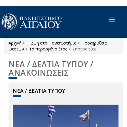
Παράκαμψη προς το κυρίως περιεχόμενο
Toggle
navigat
Αρχική
>
Η Ζωή στο Πανεπιστήμιο
>
Προκηρύξεις
Είστε εδώ
Θέσεων
>
Το περασμένο έτος
>
Υποτροφίες
ΝΕΑ / ΔΕΛΤΙΑ ΤΥΠΟΥ /
ΑΝΑΚΟΙΝΩΣΕΙΣ
ΝΕΑ / ΔΕΛΤΙΑ ΤΥΠΟΥ