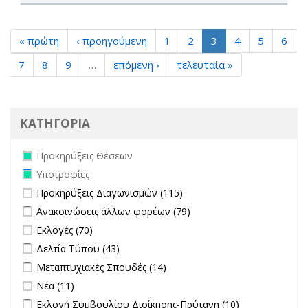
« πρώτη
‹ προηγούμενη
1
2
3
4
5
6
7
8
9
…
επόμενη ›
τελευταία »
ΚΑΤΗΓΟΡΙΑ
Remove Προκηρύξεις Θέσεων filter
Προκηρύξεις Θέσεων
Remove Υποτροφίες filter
Υποτροφίες
Apply Προκηρύξεις Διαγωνισμών filter
Apply Προκηρύξεις
Προκηρύξεις Διαγωνισμών (115)
Διαγωνισμών filter
Apply Ανακοινώσεις άλλων φορέων filter
Apply Ανακοινώσεις
Ανακοινώσεις άλλων φορέων (79)
άλλων φορέων filter
Apply Εκλογές filter
Apply Εκλογές filter
Εκλογές (70)
Apply Δελτία Τύπου filter
Apply Δελτία Τύπου filter
Δελτία Τύπου (43)
Apply Μεταπτυχιακές Σπουδές filter
Apply Μεταπτυχιακές
Μεταπτυχιακές Σπουδές (14)
Σπουδές filter
Apply Νέα filter
Apply Νέα filter
Νέα (11)
Apply Εκλογή Συμβουλίου Διοίκησης-Πρύτανη filter
Apply
Εκλογή Συμβουλίου Διοίκησης-Πρύτανη (10)