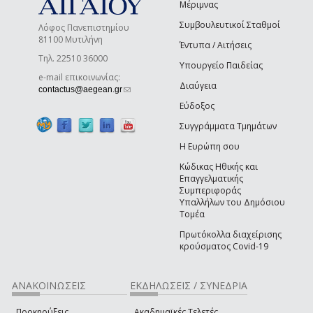
Μέριμνας
Συμβουλευτικοί Σταθμοί
Λόφος Πανεπιστημίου
81100 Μυτιλήνη
Έντυπα / Αιτήσεις
Τηλ. 22510 36000
Υπουργείο Παιδείας
e-mail επικοινωνίας:
Διαύγεια
(link sends e-mail)
contactus@aegean.gr
Εύδοξος
Συγγράμματα Τμημάτων
Η Ευρώπη σου
Κώδικας Ηθικής και
Επαγγελματικής
Συμπεριφοράς
Υπαλλήλων του Δημόσιου
Τομέα
Πρωτόκολλα διαχείρισης
κρούσματος Covid-19
ΑΝΑΚΟΙΝΩΣΕΙΣ
ΕΚΔΗΛΩΣΕΙΣ / ΣΥΝΕΔΡΙΑ
Προκηρύξεις
Ακαδημαϊκές Τελετές