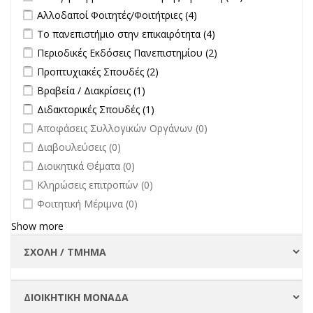
Εκλογή
Apply Αλλοδαποί Φοιτητές/Φοιτήτριες filter
Apply Αλλοδαποί
Αλλοδαποί Φοιτητές/Φοιτήτριες (4)
Συμβουλίου
Φοιτητές/Φοιτήτριες
Apply Το πανεπιστήμιο στην επικαιρότητα filter
Apply Το
Το πανεπιστήμιο στην επικαιρότητα (4)
Διοίκησης-
filter
πανεπιστήμιο στην
Πρύτανη
Apply Περιοδικές Εκδόσεις Πανεπιστημίου filter
Apply Περιοδικές
Περιοδικές Εκδόσεις Πανεπιστημίου (2)
επικαιρότητα filter
filter
Εκδόσεις
Apply Προπτυχιακές Σπουδές filter
Apply Προπτυχιακές Σπουδές
Προπτυχιακές Σπουδές (2)
Πανεπιστημίου
filter
Apply Βραβεία / Διακρίσεις filter
Apply Βραβεία / Διακρίσεις filter
Βραβεία / Διακρίσεις (1)
filter
Apply Διδακτορικές Σπουδές filter
Apply Διδακτορικές Σπουδές
Διδακτορικές Σπουδές (1)
filter
undefined
Αποφάσεις Συλλογικών Οργάνων (0)
undefined
Διαβουλεύσεις (0)
undefined
Διοικητικά Θέματα (0)
undefined
Κληρώσεις επιτροπών (0)
undefined
Φοιτητική Μέριμνα (0)
Show more