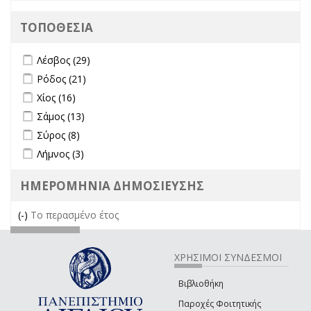
ΤΟΠΟΘΕΣΙΑ
Apply Λέσβος filter
Apply Λέσβος filter
Λέσβος (29)
Apply Ρόδος filter
Apply Ρόδος filter
Ρόδος (21)
Apply Χίος filter
Apply Χίος filter
Χίος (16)
Apply Σάμος filter
Apply Σάμος filter
Σάμος (13)
Apply Σύρος filter
Apply Σύρος filter
Σύρος (8)
Apply Λήμνος filter
Apply Λήμνος filter
Λήμνος (3)
ΗΜΕΡΟΜΗΝΙΑ ΔΗΜΟΣΙΕΥΣΗΣ
(-)
Remove Το περασμένο έτος filter
Το περασμένο έτος
ΧΡΗΣΙΜΟΙ ΣΥΝΔΕΣΜΟΙ
Βιβλιοθήκη
Παροχές Φοιτητικής