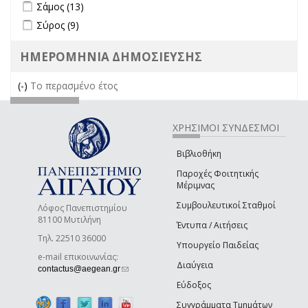
Apply Σάμος filter
Apply Σάμος filter
Σάμος (13)
Apply Σύρος filter
Apply Σύρος filter
Σύρος (9)
ΗΜΕΡΟΜΗΝΙΑ ΔΗΜΟΣΙΕΥΣΗΣ
(-)
Remove Το περασμένο έτος filter
Το περασμένο έτος
ΧΡΗΣΙΜΟΙ ΣΥΝΔΕΣΜΟΙ
Βιβλιοθήκη
Παροχές Φοιτητικής
Μέριμνας
Συμβουλευτικοί Σταθμοί
Λόφος Πανεπιστημίου
81100 Μυτιλήνη
Έντυπα / Αιτήσεις
Τηλ. 22510 36000
Υπουργείο Παιδείας
e-mail επικοινωνίας:
Διαύγεια
(link sends e-mail)
contactus@aegean.gr
Εύδοξος
Συγγράμματα Τμημάτων