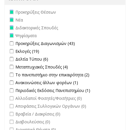
Remove Προκηρύξεις Θέσεων filter
Προκηρύξεις Θέσεων
Remove Νέα filter
Νέα
Remove Διδακτορικές Σπουδές filter
Διδακτορικές Σπουδές
Remove Ψηφίσματα filter
Ψηφίσματα
Apply Προκηρύξεις Διαγωνισμών filter
Apply Προκηρύξεις
Προκηρύξεις Διαγωνισμών (43)
Διαγωνισμών filter
Apply Εκλογές filter
Apply Εκλογές filter
Εκλογές (19)
Apply Δελτία Τύπου filter
Apply Δελτία Τύπου filter
Δελτία Τύπου (6)
Apply Μεταπτυχιακές Σπουδές filter
Apply Μεταπτυχιακές Σπουδές
Μεταπτυχιακές Σπουδές (4)
filter
Apply Το πανεπιστήμιο στην επικαιρότητα filter
Apply Το
Το πανεπιστήμιο στην επικαιρότητα (2)
πανεπιστήμιο στην
Apply Ανακοινώσεις άλλων φορέων filter
Apply Ανακοινώσεις
Ανακοινώσεις άλλων φορέων (1)
επικαιρότητα filter
άλλων φορέων filter
Apply Περιοδικές Εκδόσεις Πανεπιστημίου filter
Apply Περιοδικές
Περιοδικές Εκδόσεις Πανεπιστημίου (1)
Εκδόσεις
undefined
Αλλοδαποί Φοιτητές/Φοιτήτριες (0)
Πανεπιστημίου
undefined
Αποφάσεις Συλλογικών Οργάνων (0)
filter
undefined
Βραβεία / Διακρίσεις (0)
undefined
Διαβουλεύσεις (0)
undefined
Διοικητικά Θέματα (0)