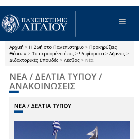
Παράκαμψη προς το κυρίως περιεχόμενο
Toggle
navigat
Αρχική
>
Η Ζωή στο Πανεπιστήμιο
>
Προκηρύξεις
Είστε εδώ
Θέσεων
>
Το περασμένο έτος
>
Ψηφίσματα
>
Λήμνος
>
Διδακτορικές Σπουδές
>
Λέσβος
>
Νέα
ΝΕΑ / ΔΕΛΤΙΑ ΤΥΠΟΥ /
ΑΝΑΚΟΙΝΩΣΕΙΣ
ΝΕΑ / ΔΕΛΤΙΑ ΤΥΠΟΥ