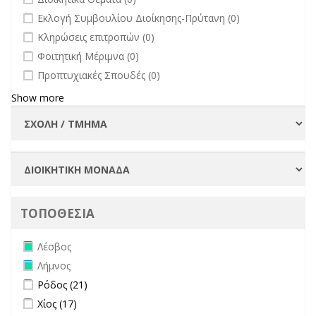
undefined
Εκλογή Συμβουλίου Διοίκησης-Πρύτανη (0)
undefined
Κληρώσεις επιτροπών (0)
undefined
Φοιτητική Μέριμνα (0)
undefined
Προπτυχιακές Σπουδές (0)
Show more
ΤΟΠΟΘΕΣΙΑ
Remove Λέσβος filter
Λέσβος
Remove Λήμνος filter
Λήμνος
Apply Ρόδος filter
Apply Ρόδος filter
Ρόδος (21)
Apply Χίος filter
Apply Χίος filter
Χίος (17)