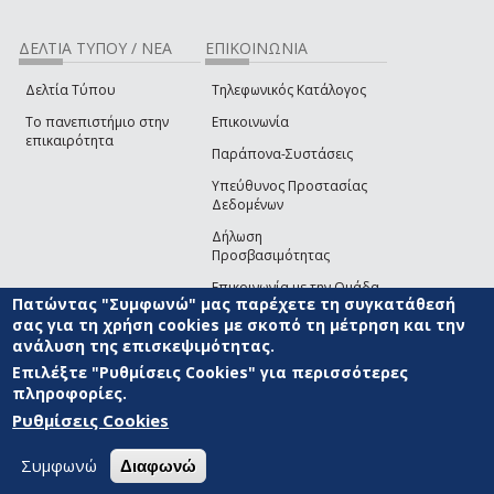
ΔΕΛΤΙΑ ΤΥΠΟΥ / ΝΕΑ
ΕΠΙΚΟΙΝΩΝΙΑ
Δελτία Τύπου
Τηλεφωνικός Κατάλογος
Το πανεπιστήμιο στην
Επικοινωνία
επικαιρότητα
Παράπονα-Συστάσεις
Υπεύθυνος Προστασίας
Δεδομένων
Δήλωση
Προσβασιμότητας
Επικοινωνία με την Ομάδα
Πατώντας "Συμφωνώ" μας παρέχετε τη συγκατάθεσή
Ανάπτυξης του site
(link sends e-mail)
σας για τη χρήση cookies με σκοπό τη μέτρηση και την
ανάλυση της επισκεψιμότητας.
© ΠΑΝΕΠΙΣΤΗΜΙΟ ΑΙΓΑΙΟΥ
ΟΡΟΙ ΧΡΗΣΗΣ
ΠΟΛΙΤΙΚΗ COOKIES
ΟΜΑΔΑ
ΑΝΑΠΤΥΞΗΣ
Επιλέξτε "Ρυθμίσεις Cookies" για περισσότερες
πληροφορίες.
Ρυθμίσεις Cookies
Συμφωνώ
Διαφωνώ