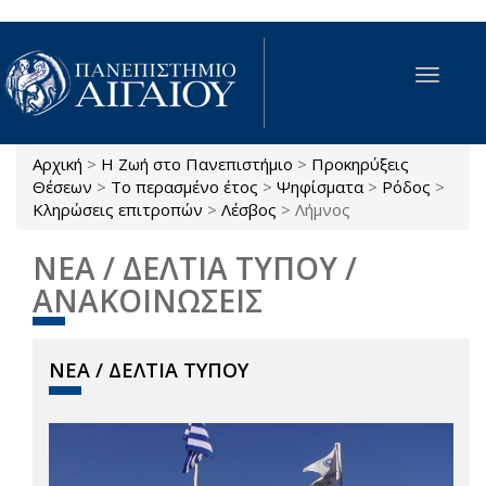
Παράκαμψη προς το κυρίως περιεχόμενο
Toggle
navigat
Αρχική
>
Η Ζωή στο Πανεπιστήμιο
>
Προκηρύξεις
Είστε εδώ
Θέσεων
>
Το περασμένο έτος
>
Ψηφίσματα
>
Ρόδος
>
Κληρώσεις επιτροπών
>
Λέσβος
>
Λήμνος
ΝΕΑ / ΔΕΛΤΙΑ ΤΥΠΟΥ /
ΑΝΑΚΟΙΝΩΣΕΙΣ
ΝΕΑ / ΔΕΛΤΙΑ ΤΥΠΟΥ