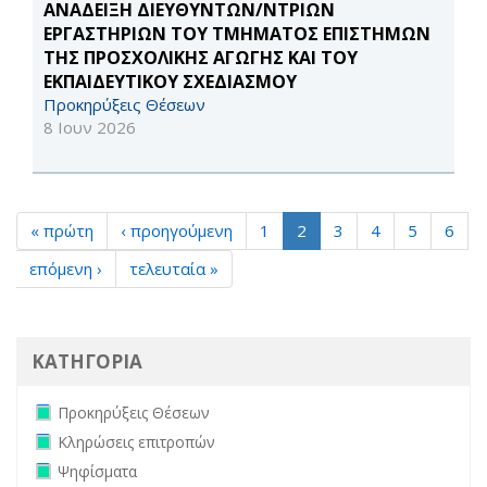
ΑΝΑΔΕΙΞΗ ΔΙΕΥΘΥΝΤΩΝ/ΝΤΡΙΩΝ
ΕΡΓΑΣΤΗΡΙΩΝ ΤΟΥ ΤΜΗΜΑΤΟΣ ΕΠΙΣΤΗΜΩΝ
ΤΗΣ ΠΡΟΣΧΟΛΙΚΗΣ ΑΓΩΓΗΣ ΚΑΙ ΤΟΥ
ΕΚΠΑΙΔΕΥΤΙΚΟΥ ΣΧΕΔΙΑΣΜΟΥ
Προκηρύξεις Θέσεων
8 Ιουν 2026
« πρώτη
‹ προηγούμενη
1
2
3
4
5
6
επόμενη ›
τελευταία »
ΚΑΤΗΓΟΡΙΑ
Remove Προκηρύξεις Θέσεων filter
Προκηρύξεις Θέσεων
Remove Κληρώσεις επιτροπών filter
Κληρώσεις επιτροπών
Remove Ψηφίσματα filter
Ψηφίσματα