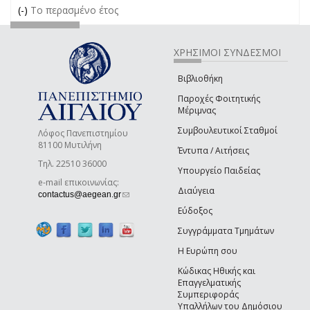
(-)
Remove Το περασμένο έτος filter
Το περασμένο έτος
ΧΡΗΣΙΜΟΙ ΣΥΝΔΕΣΜΟΙ
Βιβλιοθήκη
Παροχές Φοιτητικής
Μέριμνας
Συμβουλευτικοί Σταθμοί
Λόφος Πανεπιστημίου
81100 Μυτιλήνη
Έντυπα / Αιτήσεις
Τηλ. 22510 36000
Υπουργείο Παιδείας
e-mail επικοινωνίας:
Διαύγεια
(link sends e-mail)
contactus@aegean.gr
Εύδοξος
Συγγράμματα Τμημάτων
Η Ευρώπη σου
Κώδικας Ηθικής και
Επαγγελματικής
Συμπεριφοράς
Υπαλλήλων του Δημόσιου