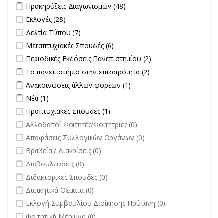
Apply Προκηρύξεις Διαγωνισμών filter
Apply Προκηρύξεις
Προκηρύξεις Διαγωνισμών (48)
Διαγωνισμών filter
Apply Εκλογές filter
Apply Εκλογές filter
Εκλογές (28)
Apply Δελτία Τύπου filter
Apply Δελτία Τύπου filter
Δελτία Τύπου (7)
Apply Μεταπτυχιακές Σπουδές filter
Apply Μεταπτυχιακές Σπουδές
Μεταπτυχιακές Σπουδές (6)
filter
Apply Περιοδικές Εκδόσεις Πανεπιστημίου filter
Apply Περιοδικές
Περιοδικές Εκδόσεις Πανεπιστημίου (2)
Εκδόσεις
Apply Το πανεπιστήμιο στην επικαιρότητα filter
Apply Το
Το πανεπιστήμιο στην επικαιρότητα (2)
Πανεπιστημίου
πανεπιστήμιο στην
Apply Ανακοινώσεις άλλων φορέων filter
Apply Ανακοινώσεις
Ανακοινώσεις άλλων φορέων (1)
filter
επικαιρότητα filter
άλλων φορέων filter
Apply Νέα filter
Apply Νέα filter
Νέα (1)
Apply Προπτυχιακές Σπουδές filter
Apply Προπτυχιακές Σπουδές
Προπτυχιακές Σπουδές (1)
filter
undefined
Αλλοδαποί Φοιτητές/Φοιτήτριες (0)
undefined
Αποφάσεις Συλλογικών Οργάνων (0)
undefined
Βραβεία / Διακρίσεις (0)
undefined
Διαβουλεύσεις (0)
undefined
Διδακτορικές Σπουδές (0)
undefined
Διοικητικά Θέματα (0)
undefined
Εκλογή Συμβουλίου Διοίκησης-Πρύτανη (0)
undefined
Φοιτητική Μέριμνα (0)