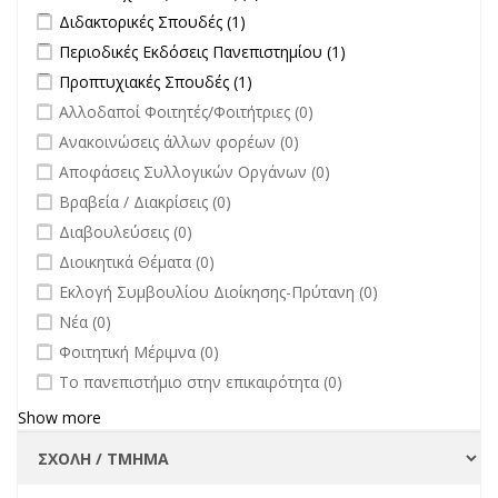
filter
Apply Διδακτορικές Σπουδές filter
Apply Διδακτορικές Σπουδές
Διδακτορικές Σπουδές (1)
filter
Apply Περιοδικές Εκδόσεις Πανεπιστημίου filter
Apply Περιοδικές
Περιοδικές Εκδόσεις Πανεπιστημίου (1)
Εκδόσεις
Apply Προπτυχιακές Σπουδές filter
Apply Προπτυχιακές Σπουδές
Προπτυχιακές Σπουδές (1)
Πανεπιστημίου
filter
undefined
Αλλοδαποί Φοιτητές/Φοιτήτριες (0)
filter
undefined
Ανακοινώσεις άλλων φορέων (0)
undefined
Αποφάσεις Συλλογικών Οργάνων (0)
undefined
Βραβεία / Διακρίσεις (0)
undefined
Διαβουλεύσεις (0)
undefined
Διοικητικά Θέματα (0)
undefined
Εκλογή Συμβουλίου Διοίκησης-Πρύτανη (0)
undefined
Νέα (0)
undefined
Φοιτητική Μέριμνα (0)
undefined
Το πανεπιστήμιο στην επικαιρότητα (0)
Show more