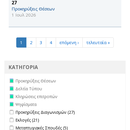
27
Προκηρύξεις Θέσεων
1 Ιουλ 2026
1
2
3
4
επόμενη ›
τελευταία »
ΚΑΤΗΓΟΡΙΑ
Remove Προκηρύξεις Θέσεων filter
Προκηρύξεις Θέσεων
Remove Δελτία Τύπου filter
Δελτία Τύπου
Remove Κληρώσεις επιτροπών filter
Κληρώσεις επιτροπών
Remove Ψηφίσματα filter
Ψηφίσματα
Apply Προκηρύξεις Διαγωνισμών filter
Apply Προκηρύξεις
Προκηρύξεις Διαγωνισμών (27)
Διαγωνισμών filter
Apply Εκλογές filter
Apply Εκλογές filter
Εκλογές (21)
Apply Μεταπτυχιακές Σπουδές filter
Apply Μεταπτυχιακές Σπουδές
Μεταπτυχιακές Σπουδές (5)