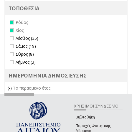
ΤΟΠΟΘΕΣΙΑ
Remove Ρόδος filter
Ρόδος
Remove Χίος filter
Χίος
Apply Λέσβος filter
Apply Λέσβος filter
Λέσβος (35)
Apply Σάμος filter
Apply Σάμος filter
Σάμος (19)
Apply Σύρος filter
Apply Σύρος filter
Σύρος (8)
Apply Λήμνος filter
Apply Λήμνος filter
Λήμνος (3)
ΗΜΕΡΟΜΗΝΙΑ ΔΗΜΟΣΙΕΥΣΗΣ
(-)
Remove Το περασμένο έτος filter
Το περασμένο έτος
ΧΡΗΣΙΜΟΙ ΣΥΝΔΕΣΜΟΙ
Βιβλιοθήκη
Παροχές Φοιτητικής
Μέριμνας