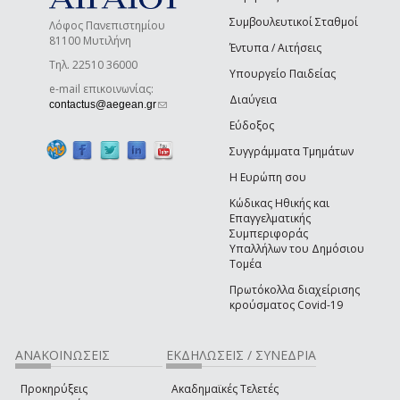
Συμβουλευτικοί Σταθμοί
Λόφος Πανεπιστημίου
81100 Μυτιλήνη
Έντυπα / Αιτήσεις
Τηλ. 22510 36000
Υπουργείο Παιδείας
e-mail επικοινωνίας:
Διαύγεια
(link sends e-mail)
contactus@aegean.gr
Εύδοξος
Συγγράμματα Τμημάτων
Η Ευρώπη σου
Κώδικας Ηθικής και
Επαγγελματικής
Συμπεριφοράς
Υπαλλήλων του Δημόσιου
Τομέα
Πρωτόκολλα διαχείρισης
κρούσματος Covid-19
ΑΝΑΚΟΙΝΩΣΕΙΣ
ΕΚΔΗΛΩΣΕΙΣ / ΣΥΝΕΔΡΙΑ
Προκηρύξεις
Ακαδημαϊκές Τελετές