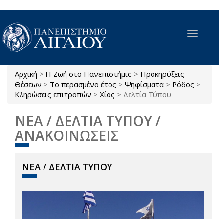
Παράκαμψη προς το κυρίως περιεχόμενο
Toggle
navigat
Αρχική
>
Η Ζωή στο Πανεπιστήμιο
>
Προκηρύξεις
Είστε εδώ
Θέσεων
>
Το περασμένο έτος
>
Ψηφίσματα
>
Ρόδος
>
Κληρώσεις επιτροπών
>
Χίος
>
Δελτία Τύπου
ΝΕΑ / ΔΕΛΤΙΑ ΤΥΠΟΥ /
ΑΝΑΚΟΙΝΩΣΕΙΣ
ΝΕΑ / ΔΕΛΤΙΑ ΤΥΠΟΥ