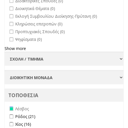
Διδακτορικές Σπουδές (0)
undefined
Διοικητικά Θέματα (0)
undefined
Εκλογή Συμβουλίου Διοίκησης-Πρύτανη (0)
undefined
Κληρώσεις επιτροπών (0)
undefined
Προπτυχιακές Σπουδές (0)
undefined
Ψηφίσματα (0)
Show more
ΤΟΠΟΘΕΣΙΑ
Remove Λέσβος filter
Λέσβος
Apply Ρόδος filter
Apply Ρόδος filter
Ρόδος (21)
Apply Χίος filter
Apply Χίος filter
Χίος (16)