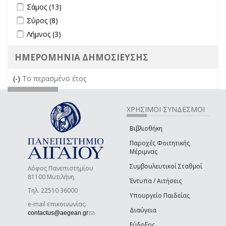
Apply Σάμος filter
Apply Σάμος filter
Σάμος (13)
Apply Σύρος filter
Apply Σύρος filter
Σύρος (8)
Apply Λήμνος filter
Apply Λήμνος filter
Λήμνος (3)
ΗΜΕΡΟΜΗΝΙΑ ΔΗΜΟΣΙΕΥΣΗΣ
(-)
Remove Το περασμένο έτος filter
Το περασμένο έτος
ΧΡΗΣΙΜΟΙ ΣΥΝΔΕΣΜΟΙ
Βιβλιοθήκη
Παροχές Φοιτητικής
Μέριμνας
Συμβουλευτικοί Σταθμοί
Λόφος Πανεπιστημίου
81100 Μυτιλήνη
Έντυπα / Αιτήσεις
Τηλ. 22510 36000
Υπουργείο Παιδείας
e-mail επικοινωνίας:
Διαύγεια
(link sends e-mail)
contactus@aegean.gr
Εύδοξος