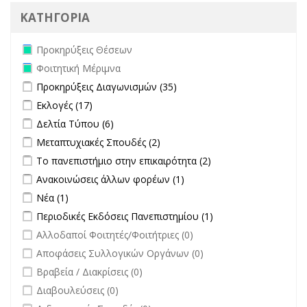
ΚΑΤΗΓΟΡΙΑ
Remove Προκηρύξεις Θέσεων filter
Προκηρύξεις Θέσεων
Remove Φοιτητική Μέριμνα filter
Φοιτητική Μέριμνα
Apply Προκηρύξεις Διαγωνισμών filter
Apply Προκηρύξεις
Προκηρύξεις Διαγωνισμών (35)
Διαγωνισμών filter
Apply Εκλογές filter
Apply Εκλογές filter
Εκλογές (17)
Apply Δελτία Τύπου filter
Apply Δελτία Τύπου filter
Δελτία Τύπου (6)
Apply Μεταπτυχιακές Σπουδές filter
Apply Μεταπτυχιακές Σπουδές
Μεταπτυχιακές Σπουδές (2)
filter
Apply Το πανεπιστήμιο στην επικαιρότητα filter
Apply Το
Το πανεπιστήμιο στην επικαιρότητα (2)
πανεπιστήμιο στην
Apply Ανακοινώσεις άλλων φορέων filter
Apply Ανακοινώσεις
Ανακοινώσεις άλλων φορέων (1)
επικαιρότητα filter
άλλων φορέων filter
Apply Νέα filter
Apply Νέα filter
Νέα (1)
Apply Περιοδικές Εκδόσεις Πανεπιστημίου filter
Apply Περιοδικές
Περιοδικές Εκδόσεις Πανεπιστημίου (1)
Εκδόσεις
undefined
Αλλοδαποί Φοιτητές/Φοιτήτριες (0)
Πανεπιστημίου
undefined
Αποφάσεις Συλλογικών Οργάνων (0)
filter
undefined
Βραβεία / Διακρίσεις (0)
undefined
Διαβουλεύσεις (0)
undefined