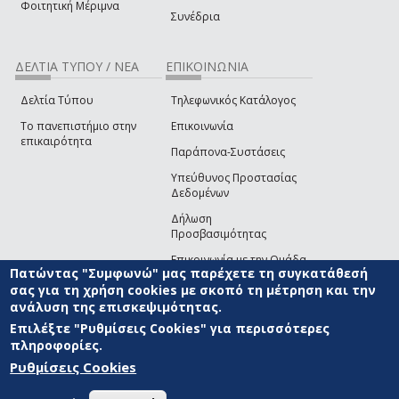
Φοιτητική Μέριμνα
Συνέδρια
ΔΕΛΤΙΑ ΤΥΠΟΥ / ΝΕΑ
ΕΠΙΚΟΙΝΩΝΙΑ
Δελτία Τύπου
Τηλεφωνικός Κατάλογος
Το πανεπιστήμιο στην
Επικοινωνία
επικαιρότητα
Παράπονα-Συστάσεις
Υπεύθυνος Προστασίας
Δεδομένων
Δήλωση
Προσβασιμότητας
Επικοινωνία με την Ομάδα
Πατώντας "Συμφωνώ" μας παρέχετε τη συγκατάθεσή
Ανάπτυξης του site
(link sends e-mail)
σας για τη χρήση cookies με σκοπό τη μέτρηση και την
ανάλυση της επισκεψιμότητας.
© ΠΑΝΕΠΙΣΤΗΜΙΟ ΑΙΓΑΙΟΥ
ΟΡΟΙ ΧΡΗΣΗΣ
ΠΟΛΙΤΙΚΗ COOKIES
ΟΜΑΔΑ
ΑΝΑΠΤΥΞΗΣ
Επιλέξτε "Ρυθμίσεις Cookies" για περισσότερες
πληροφορίες.
Ρυθμίσεις Cookies