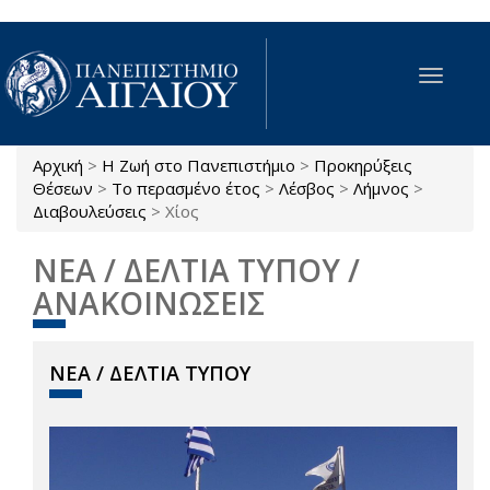
Παράκαμψη προς το κυρίως περιεχόμενο
Toggle
navigat
Αρχική
>
Η Ζωή στο Πανεπιστήμιο
>
Προκηρύξεις
Είστε εδώ
Θέσεων
>
Το περασμένο έτος
>
Λέσβος
>
Λήμνος
>
Διαβουλεύσεις
>
Χίος
ΝΕΑ / ΔΕΛΤΙΑ ΤΥΠΟΥ /
ΑΝΑΚΟΙΝΩΣΕΙΣ
ΝΕΑ / ΔΕΛΤΙΑ ΤΥΠΟΥ