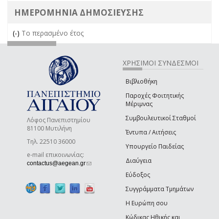
ΗΜΕΡΟΜΗΝΙΑ ΔΗΜΟΣΙΕΥΣΗΣ
(-)
Remove Το περασμένο έτος filter
Το περασμένο έτος
ΧΡΗΣΙΜΟΙ ΣΥΝΔΕΣΜΟΙ
Βιβλιοθήκη
Παροχές Φοιτητικής
Μέριμνας
Συμβουλευτικοί Σταθμοί
Λόφος Πανεπιστημίου
81100 Μυτιλήνη
Έντυπα / Αιτήσεις
Τηλ. 22510 36000
Υπουργείο Παιδείας
e-mail επικοινωνίας:
Διαύγεια
(link sends e-mail)
contactus@aegean.gr
Εύδοξος
Συγγράμματα Τμημάτων
Η Ευρώπη σου
Κώδικας Ηθικής και