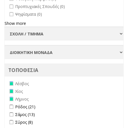
undefined
Προπτυχιακές Σπουδές (0)
undefined
Ψηφίσματα (0)
Show more
ΤΟΠΟΘΕΣΙΑ
Remove Λέσβος filter
Λέσβος
Remove Χίος filter
Χίος
Remove Λήμνος filter
Λήμνος
Apply Ρόδος filter
Apply Ρόδος filter
Ρόδος (21)
Apply Σάμος filter
Apply Σάμος filter
Σάμος (13)
Apply Σύρος filter
Apply Σύρος filter
Σύρος (8)