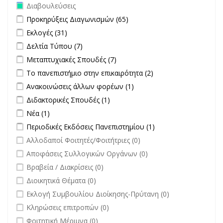
Remove Διαβουλεύσεις filter
Διαβουλεύσεις
Apply Προκηρύξεις Διαγωνισμών filter
Apply Προκηρύξεις
Προκηρύξεις Διαγωνισμών (65)
Διαγωνισμών filter
Apply Εκλογές filter
Apply Εκλογές filter
Εκλογές (31)
Apply Δελτία Τύπου filter
Apply Δελτία Τύπου filter
Δελτία Τύπου (7)
Apply Μεταπτυχιακές Σπουδές filter
Apply Μεταπτυχιακές Σπουδές
Μεταπτυχιακές Σπουδές (7)
filter
Apply Το πανεπιστήμιο στην επικαιρότητα filter
Apply Το
Το πανεπιστήμιο στην επικαιρότητα (2)
πανεπιστήμιο στην
Apply Ανακοινώσεις άλλων φορέων filter
Apply Ανακοινώσεις
Ανακοινώσεις άλλων φορέων (1)
επικαιρότητα filter
άλλων φορέων filter
Apply Διδακτορικές Σπουδές filter
Apply Διδακτορικές Σπουδές
Διδακτορικές Σπουδές (1)
filter
Apply Νέα filter
Apply Νέα filter
Νέα (1)
Apply Περιοδικές Εκδόσεις Πανεπιστημίου filter
Apply Περιοδικές
Περιοδικές Εκδόσεις Πανεπιστημίου (1)
Εκδόσεις
undefined
Αλλοδαποί Φοιτητές/Φοιτήτριες (0)
Πανεπιστημίου
undefined
Αποφάσεις Συλλογικών Οργάνων (0)
filter
undefined
Βραβεία / Διακρίσεις (0)
undefined
Διοικητικά Θέματα (0)
undefined
Εκλογή Συμβουλίου Διοίκησης-Πρύτανη (0)
undefined
Κληρώσεις επιτροπών (0)
undefined
Φοιτητική Μέριμνα (0)