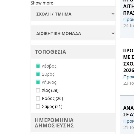
Show more
ΑΙΤ
ΠΡΑ
Προκ
24 Ι
ΠΡΟ
ΤΟΠΟΘΕΣΙΑ
ΜΕ 
ΣΧΟ
Remove Λέσβος filter
Λέσβος
2026
Remove Σύρος filter
Σύρος
Προκ
Remove Λήμνος filter
Λήμνος
23 Ι
Apply Χίος filter
Apply Χίος filter
Χίος (38)
Apply Ρόδος filter
Apply Ρόδος filter
Ρόδος (26)
Apply Σάμος filter
Apply Σάμος filter
Σάμος (21)
ΑΝΑ
ΣΕ 
ΗΜΕΡΟΜΗΝΙΑ
Προκ
ΔΗΜΟΣΙΕΥΣΗΣ
21 Ι