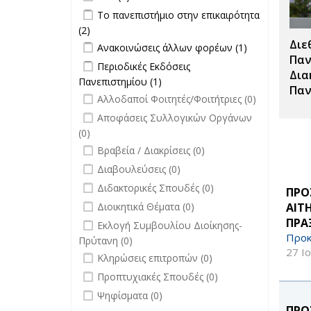
Σπουδές filter
Apply Το πανεπιστήμιο στην
Το πανεπιστήμιο στην επικαιρότητα
επικαιρότητα filter
(2)
Apply Το πανεπιστήμιο στην
Διε
Apply Ανακοινώσεις άλλων φορέων
επικαιρότητα filter
Apply
Ανακοινώσεις άλλων φορέων (1)
filter
Ανακοινώσεις
Παν
Apply Περιοδικές Εκδόσεις
Περιοδικές Εκδόσεις
άλλων
Δια
Πανεπιστημίου filter
Πανεπιστημίου (1)
Apply Περιοδικές
φορέων filter
Παν
undefined
Εκδόσεις
Αλλοδαποί Φοιτητές/Φοιτήτριες (0)
Πανεπιστημίου filter
undefined
Αποφάσεις Συλλογικών Οργάνων
(0)
undefined
Βραβεία / Διακρίσεις (0)
undefined
Διαβουλεύσεις (0)
undefined
Διδακτορικές Σπουδές (0)
ΠΡΟ
undefined
ΑΙΤ
Διοικητικά Θέματα (0)
ΠΡΑ
undefined
Εκλογή Συμβουλίου Διοίκησης-
Προκ
Πρύτανη (0)
27 Ι
undefined
Κληρώσεις επιτροπών (0)
undefined
Προπτυχιακές Σπουδές (0)
undefined
Ψηφίσματα (0)
ΠΡΟ