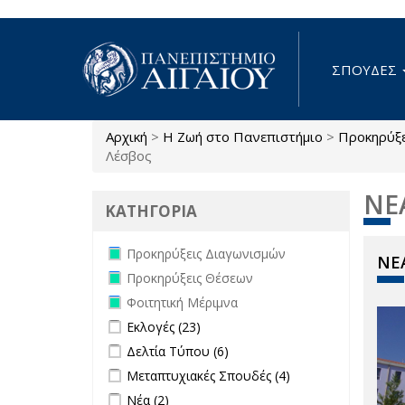
Παράκαμψη προς το κυρίως περιεχόμενο
ΣΠΟΥΔΕΣ
Αρχική
>
Η Ζωή στο Πανεπιστήμιο
>
Προκηρύξ
Είστε εδώ
Λέσβος
ΝΕ
ΚΑΤΗΓΟΡΙΑ
Remove Προκηρύξεις Διαγωνισμών
Προκηρύξεις Διαγωνισμών
ΝΕΑ
filter
Remove Προκηρύξεις Θέσεων filter
Προκηρύξεις Θέσεων
Remove Φοιτητική Μέριμνα filter
Φοιτητική Μέριμνα
Apply Εκλογές filter
Apply Εκλογές filter
Εκλογές (23)
Apply Δελτία Τύπου filter
Apply Δελτία Τύπου
Δελτία Τύπου (6)
filter
Apply Μεταπτυχιακές Σπουδές filter
Apply
Μεταπτυχιακές Σπουδές (4)
Μεταπτυχιακές
Apply Νέα filter
Apply Νέα filter
Νέα (2)