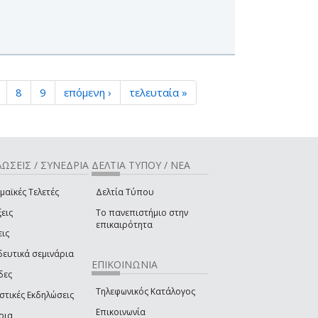
8
9
επόμενη ›
τελευταία »
ΩΣΕΙΣ / ΣΥΝΕΔΡΙΑ
ΔΕΛΤΙΑ ΤΥΠΟΥ / ΝΕΑ
μαϊκές Τελετές
Δελτία Τύπου
εις
Το πανεπιστήμιο στην
επικαιρότητα
εις
δευτικά σεμινάρια
ΕΠΙΚΟΙΝΩΝΙΑ
δες
Τηλεφωνικός Κατάλογος
στικές Εκδηλώσεις
Επικοινωνία
ρια