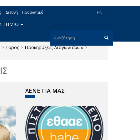
EN
ς
Διεθνή
Προσωπικό
ΙΣΤΗΜΙΟ
Φόρμα
>
Σύρος
>
Προκηρύξεις Διαγωνισμών
>
αναζήτησης
Αναζήτηση
ΙΣ
ΛΕΝΕ ΓΙΑ ΜΑΣ