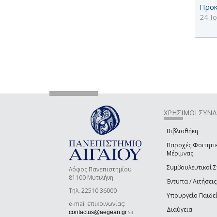
Προκ
24 Ι
ΧΡΗΣΙΜΟΙ ΣΥΝ
Βιβλιοθήκη
Παροχές Φοιτητι
Μέριμνας
Συμβουλευτικοί 
Λόφος Πανεπιστημίου
81100 Μυτιλήνη
Έντυπα / Αιτήσεις
Τηλ. 22510 36000
Υπουργείο Παιδε
e-mail επικοινωνίας:
Διαύγεια
(link sends e-mail)
contactus@aegean.gr