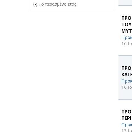
(-)
Remove Το περασμένο έτος filter
Το περασμένο έτος
ΠΡΟ
ΤΟΥ
ΜΥΤ
Προκ
16 Ι
ΠΡΟ
ΚΑΙ
Προκ
16 Ι
ΠΡΟ
ΠΕΡ
Προκ
13 Ι