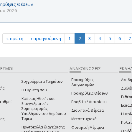
ηρύξεις Θέσεων
ουν 2026
« πρώτη
‹ προηγούμενη
1
2
3
4
5
6
7
ΔΕΣΜΟΙ
ΑΝΑΚΟΙΝΩΣΕΙΣ
ΕΚΔΗΛ
Προκηρύξεις
Ακαδη
Συγγράμματα Τμημάτων
Διαγωνισμών
κής
Διαλέξ
Η Ευρώπη σου
Προκηρύξεις Θέσεων
Εκθέσ
Κώδικας Ηθικής και
Σταθμοί
Βραβεία / Διακρίσεις
Επαγγελματικής
Εκπαι
Συμπεριφοράς
Διοικητικά Θέματα
Υπαλλήλων του Δημόσιου
Ημερί
Τομέα
ίας
Μεταπτυχιακά
Πολιτι
Πρωτόκολλα διαχείρισης
Φοιτητική Μέριμνα
Συνέδ