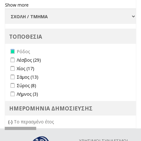
Show more
ΤΟΠΟΘΕΣΙΑ
Remove Ρόδος filter
Ρόδος
Apply Λέσβος filter
Apply Λέσβος filter
Λέσβος (29)
Apply Χίος filter
Apply Χίος filter
Χίος (17)
Apply Σάμος filter
Apply Σάμος filter
Σάμος (13)
Apply Σύρος filter
Apply Σύρος filter
Σύρος (8)
Apply Λήμνος filter
Apply Λήμνος filter
Λήμνος (3)
ΗΜΕΡΟΜΗΝΙΑ ΔΗΜΟΣΙΕΥΣΗΣ
(-)
Remove Το περασμένο έτος filter
Το περασμένο έτος
ΧΡΗΣΙΜΟΙ ΣΥΝΔΕΣΜΟΙ