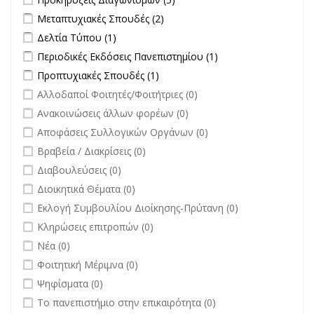
Διαγωνισμών filter
Apply Μεταπτυχιακές Σπουδές filter
Apply Μεταπτυχιακές Σπουδές
Μεταπτυχιακές Σπουδές (2)
filter
Apply Δελτία Τύπου filter
Apply Δελτία Τύπου filter
Δελτία Τύπου (1)
Apply Περιοδικές Εκδόσεις Πανεπιστημίου filter
Apply Περιοδικές
Περιοδικές Εκδόσεις Πανεπιστημίου (1)
Εκδόσεις
Apply Προπτυχιακές Σπουδές filter
Apply Προπτυχιακές Σπουδές
Προπτυχιακές Σπουδές (1)
Πανεπιστημίου
filter
undefined
Αλλοδαποί Φοιτητές/Φοιτήτριες (0)
filter
undefined
Ανακοινώσεις άλλων φορέων (0)
undefined
Αποφάσεις Συλλογικών Οργάνων (0)
undefined
Βραβεία / Διακρίσεις (0)
undefined
Διαβουλεύσεις (0)
undefined
Διοικητικά Θέματα (0)
undefined
Εκλογή Συμβουλίου Διοίκησης-Πρύτανη (0)
undefined
Κληρώσεις επιτροπών (0)
undefined
Νέα (0)
undefined
Φοιτητική Μέριμνα (0)
undefined
Ψηφίσματα (0)
undefined
Το πανεπιστήμιο στην επικαιρότητα (0)