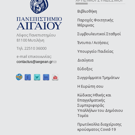
Βιβλιοθήκη
Παροχές Φοιτητικής
Μέριμνας
Συμβουλευτικοί Σταθμοί
Λόφος Πανεπιστημίου
81100 Μυτιλήνη
Έντυπα / Αιτήσεις
Τηλ. 22510 36000
Υπουργείο Παιδείας
e-mail επικοινωνίας:
Διαύγεια
(link sends e-mail)
contactus@aegean.gr
Εύδοξος
Συγγράμματα Τμημάτων
Η Ευρώπη σου
Κώδικας Ηθικής και
Επαγγελματικής
Συμπεριφοράς
Υπαλλήλων του Δημόσιου
Τομέα
Πρωτόκολλα διαχείρισης
κρούσματος Covid-19