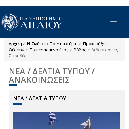
Παράκαμψη προς το κυρίως περιεχόμενο
Toggle
navigat
Αρχική
>
Η Ζωή στο Πανεπιστήμιο
>
Προκηρύξεις
Είστε εδώ
Θέσεων
>
Το περασμένο έτος
>
Ρόδος
>
Διδακτορικές
Σπουδές
ΝΕΑ / ΔΕΛΤΙΑ ΤΥΠΟΥ /
ΑΝΑΚΟΙΝΩΣΕΙΣ
ΝΕΑ / ΔΕΛΤΙΑ ΤΥΠΟΥ