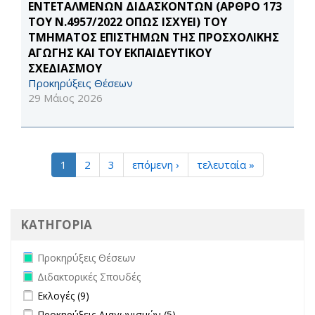
ΕΝΤΕΤΑΛΜΕΝΩΝ ΔΙΔΑΣΚΟΝΤΩΝ (ΑΡΘΡΟ 173
ΤΟΥ Ν.4957/2022 ΟΠΩΣ ΙΣΧΥΕΙ) ΤΟΥ
ΤΜΗΜΑΤΟΣ ΕΠΙΣΤΗΜΩΝ ΤΗΣ ΠΡΟΣΧΟΛΙΚΗΣ
ΑΓΩΓΗΣ ΚΑΙ ΤΟΥ ΕΚΠΑΙΔΕΥΤΙΚΟΥ
ΣΧΕΔΙΑΣΜΟΥ
Προκηρύξεις Θέσεων
29 Μάιος 2026
1
2
3
επόμενη ›
τελευταία »
ΚΑΤΗΓΟΡΙΑ
Remove Προκηρύξεις Θέσεων filter
Προκηρύξεις Θέσεων
Remove Διδακτορικές Σπουδές filter
Διδακτορικές Σπουδές
Apply Εκλογές filter
Apply Εκλογές filter
Εκλογές (9)
Apply Προκηρύξεις Διαγωνισμών filter
Apply Προκηρύξεις
Προκηρύξεις Διαγωνισμών (5)