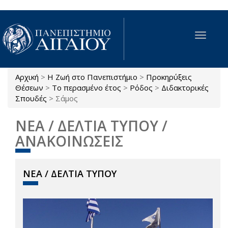
Παράκαμψη προς το κυρίως περιεχόμενο
Toggle
navigat
Αρχική
>
Η Ζωή στο Πανεπιστήμιο
>
Προκηρύξεις
Είστε εδώ
Θέσεων
>
Το περασμένο έτος
>
Ρόδος
>
Διδακτορικές
Σπουδές
>
Σάμος
ΝΕΑ / ΔΕΛΤΙΑ ΤΥΠΟΥ /
ΑΝΑΚΟΙΝΩΣΕΙΣ
ΝΕΑ / ΔΕΛΤΙΑ ΤΥΠΟΥ