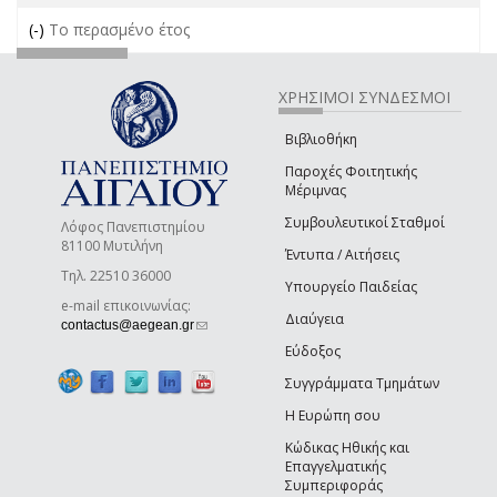
(-)
Remove Το περασμένο έτος filter
Το περασμένο έτος
ΧΡΗΣΙΜΟΙ ΣΥΝΔΕΣΜΟΙ
Βιβλιοθήκη
Παροχές Φοιτητικής
Μέριμνας
Συμβουλευτικοί Σταθμοί
Λόφος Πανεπιστημίου
81100 Μυτιλήνη
Έντυπα / Αιτήσεις
Τηλ. 22510 36000
Υπουργείο Παιδείας
e-mail επικοινωνίας:
Διαύγεια
(link sends e-mail)
contactus@aegean.gr
Εύδοξος
Συγγράμματα Τμημάτων
Η Ευρώπη σου
Κώδικας Ηθικής και
Επαγγελματικής
Συμπεριφοράς