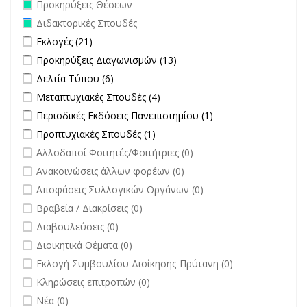
Remove Προκηρύξεις Θέσεων filter
Προκηρύξεις Θέσεων
Remove Διδακτορικές Σπουδές filter
Διδακτορικές Σπουδές
Apply Εκλογές filter
Apply Εκλογές filter
Εκλογές (21)
Apply Προκηρύξεις Διαγωνισμών filter
Apply Προκηρύξεις
Προκηρύξεις Διαγωνισμών (13)
Διαγωνισμών filter
Apply Δελτία Τύπου filter
Apply Δελτία Τύπου filter
Δελτία Τύπου (6)
Apply Μεταπτυχιακές Σπουδές filter
Apply Μεταπτυχιακές Σπουδές
Μεταπτυχιακές Σπουδές (4)
filter
Apply Περιοδικές Εκδόσεις Πανεπιστημίου filter
Apply Περιοδικές
Περιοδικές Εκδόσεις Πανεπιστημίου (1)
Εκδόσεις
Apply Προπτυχιακές Σπουδές filter
Apply Προπτυχιακές Σπουδές
Προπτυχιακές Σπουδές (1)
Πανεπιστημίου
filter
undefined
Αλλοδαποί Φοιτητές/Φοιτήτριες (0)
filter
undefined
Ανακοινώσεις άλλων φορέων (0)
undefined
Αποφάσεις Συλλογικών Οργάνων (0)
undefined
Βραβεία / Διακρίσεις (0)
undefined
Διαβουλεύσεις (0)
undefined
Διοικητικά Θέματα (0)
undefined
Εκλογή Συμβουλίου Διοίκησης-Πρύτανη (0)
undefined
Κληρώσεις επιτροπών (0)
undefined
Νέα (0)