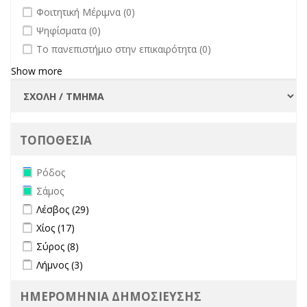
undefined
Φοιτητική Μέριμνα (0)
undefined
Ψηφίσματα (0)
undefined
Το πανεπιστήμιο στην επικαιρότητα (0)
Show more
ΤΟΠΟΘΕΣΙΑ
Remove Ρόδος filter
Ρόδος
Remove Σάμος filter
Σάμος
Apply Λέσβος filter
Apply Λέσβος filter
Λέσβος (29)
Apply Χίος filter
Apply Χίος filter
Χίος (17)
Apply Σύρος filter
Apply Σύρος filter
Σύρος (8)
Apply Λήμνος filter
Apply Λήμνος filter
Λήμνος (3)
ΗΜΕΡΟΜΗΝΙΑ ΔΗΜΟΣΙΕΥΣΗΣ