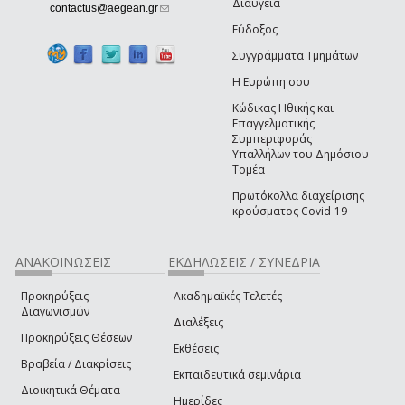
Διαύγεια
(link sends e-mail)
contactus@aegean.gr
Εύδοξος
Συγγράμματα Τμημάτων
Η Ευρώπη σου
Κώδικας Ηθικής και
Επαγγελματικής
Συμπεριφοράς
Υπαλλήλων του Δημόσιου
Τομέα
Πρωτόκολλα διαχείρισης
κρούσματος Covid-19
ΑΝΑΚΟΙΝΩΣΕΙΣ
ΕΚΔΗΛΩΣΕΙΣ / ΣΥΝΕΔΡΙΑ
Προκηρύξεις
Ακαδημαϊκές Τελετές
Διαγωνισμών
Διαλέξεις
Προκηρύξεις Θέσεων
Εκθέσεις
Βραβεία / Διακρίσεις
Εκπαιδευτικά σεμινάρια
Διοικητικά Θέματα
Ημερίδες