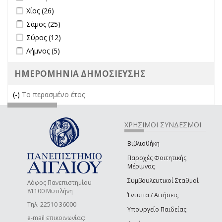
Apply Χίος filter
Apply Χίος filter
Χίος (26)
Apply Σάμος filter
Apply Σάμος filter
Σάμος (25)
Apply Σύρος filter
Apply Σύρος filter
Σύρος (12)
Apply Λήμνος filter
Apply Λήμνος filter
Λήμνος (5)
ΗΜΕΡΟΜΗΝΙΑ ΔΗΜΟΣΙΕΥΣΗΣ
(-)
Remove Το περασμένο έτος filter
Το περασμένο έτος
ΧΡΗΣΙΜΟΙ ΣΥΝΔΕΣΜΟΙ
Βιβλιοθήκη
Παροχές Φοιτητικής
Μέριμνας
Συμβουλευτικοί Σταθμοί
Λόφος Πανεπιστημίου
81100 Μυτιλήνη
Έντυπα / Αιτήσεις
Τηλ. 22510 36000
Υπουργείο Παιδείας
e-mail επικοινωνίας: