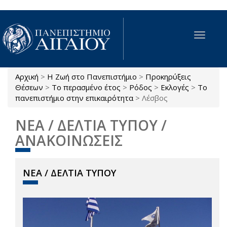
Παράκαμψη προς το κυρίως περιεχόμενο
Toggle
navigat
Αρχική
>
Η Ζωή στο Πανεπιστήμιο
>
Προκηρύξεις
Είστε εδώ
Θέσεων
>
Το περασμένο έτος
>
Ρόδος
>
Εκλογές
>
Το
πανεπιστήμιο στην επικαιρότητα
>
Λέσβος
ΝΕΑ / ΔΕΛΤΙΑ ΤΥΠΟΥ /
ΑΝΑΚΟΙΝΩΣΕΙΣ
ΝΕΑ / ΔΕΛΤΙΑ ΤΥΠΟΥ