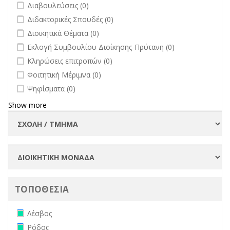
undefined
Διαβουλεύσεις (0)
undefined
Διδακτορικές Σπουδές (0)
undefined
Διοικητικά Θέματα (0)
undefined
Εκλογή Συμβουλίου Διοίκησης-Πρύτανη (0)
undefined
Κληρώσεις επιτροπών (0)
undefined
Φοιτητική Μέριμνα (0)
undefined
Ψηφίσματα (0)
Show more
ΤΟΠΟΘΕΣΙΑ
Remove Λέσβος filter
Λέσβος
Remove Ρόδος filter
Ρόδος