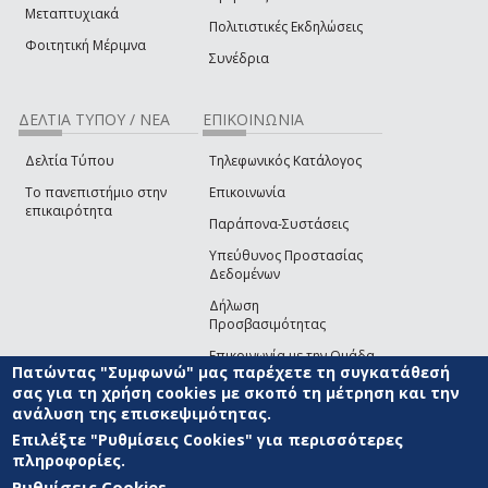
Μεταπτυχιακά
Πολιτιστικές Εκδηλώσεις
Φοιτητική Μέριμνα
Συνέδρια
ΔΕΛΤΙΑ ΤΥΠΟΥ / ΝΕΑ
ΕΠΙΚΟΙΝΩΝΙΑ
Δελτία Τύπου
Τηλεφωνικός Κατάλογος
Το πανεπιστήμιο στην
Επικοινωνία
επικαιρότητα
Παράπονα-Συστάσεις
Υπεύθυνος Προστασίας
Δεδομένων
Δήλωση
Προσβασιμότητας
Επικοινωνία με την Ομάδα
Πατώντας "Συμφωνώ" μας παρέχετε τη συγκατάθεσή
Ανάπτυξης του site
(link sends e-mail)
σας για τη χρήση cookies με σκοπό τη μέτρηση και την
ανάλυση της επισκεψιμότητας.
© ΠΑΝΕΠΙΣΤΗΜΙΟ ΑΙΓΑΙΟΥ
ΟΡΟΙ ΧΡΗΣΗΣ
ΠΟΛΙΤΙΚΗ COOKIES
ΟΜΑΔΑ
ΑΝΑΠΤΥΞΗΣ
Επιλέξτε "Ρυθμίσεις Cookies" για περισσότερες
πληροφορίες.
Ρυθμίσεις Cookies