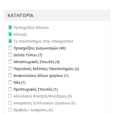
ΚΑΤΗΓΟΡΙΑ
Remove Προκηρύξεις Θέσεων filter
Προκηρύξεις Θέσεων
Remove Εκλογές filter
Εκλογές
Remove Το πανεπιστήμιο στην επικαιρότητα filter
Το πανεπιστήμιο στην επικαιρότητα
Apply Προκηρύξεις Διαγωνισμών filter
Apply Προκηρύξεις
Προκηρύξεις Διαγωνισμών (40)
Διαγωνισμών filter
Apply Δελτία Τύπου filter
Apply Δελτία Τύπου filter
Δελτία Τύπου (7)
Apply Μεταπτυχιακές Σπουδές filter
Apply Μεταπτυχιακές Σπουδές
Μεταπτυχιακές Σπουδές (4)
filter
Apply Περιοδικές Εκδόσεις Πανεπιστημίου filter
Apply Περιοδικές
Περιοδικές Εκδόσεις Πανεπιστημίου (2)
Εκδόσεις
Apply Ανακοινώσεις άλλων φορέων filter
Apply Ανακοινώσεις
Ανακοινώσεις άλλων φορέων (1)
Πανεπιστημίου
άλλων φορέων filter
Apply Νέα filter
Apply Νέα filter
Νέα (1)
filter
Apply Προπτυχιακές Σπουδές filter
Apply Προπτυχιακές Σπουδές
Προπτυχιακές Σπουδές (1)
filter
undefined
Αλλοδαποί Φοιτητές/Φοιτήτριες (0)
undefined
Αποφάσεις Συλλογικών Οργάνων (0)
undefined
Βραβεία / Διακρίσεις (0)