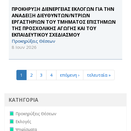
ΠΡΟΚΗΡΥΞΗ ΔΙΕΝΕΡΓΕΙΑΣ ΕΚΛΟΓΩΝ ΓΙΑ ΤΗΝ
ΑΝΑΔΕΙΞΗ ΔΙΕΥΘΥΝΤΩΝ/ΝΤΡΙΩΝ
ΕΡΓΑΣΤΗΡΙΩΝ ΤΟΥ ΤΜΗΜΑΤΟΣ ΕΠΙΣΤΗΜΩΝ
ΤΗΣ ΠΡΟΣΧΟΛΙΚΗΣ ΑΓΩΓΗΣ ΚΑΙ ΤΟΥ
ΕΚΠΑΙΔΕΥΤΙΚΟΥ ΣΧΕΔΙΑΣΜΟΥ
Προκηρύξεις Θέσεων
8 Ιουν 2026
1
2
3
4
επόμενη ›
τελευταία »
ΚΑΤΗΓΟΡΙΑ
Remove Προκηρύξεις Θέσεων filter
Προκηρύξεις Θέσεων
Remove Εκλογές filter
Εκλογές
Remove Ψηφίσματα filter
Ψηφίσματα