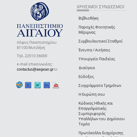
ΧΡΗΣΙΜΟΙ ΣΥΝΔΕΣΜΟΙ
Βιβλιοθήκη
Παροχές Φοιτητικής
Μέριμνας
Συμβουλευτικοί Σταθμοί
Λόφος Πανεπιστημίου
81100 Μυτιλήνη
Έντυπα / Αιτήσεις
Τηλ. 22510 36000
Υπουργείο Παιδείας
e-mail επικοινωνίας:
Διαύγεια
(link sends e-mail)
contactus@aegean.gr
Εύδοξος
Συγγράμματα Τμημάτων
Η Ευρώπη σου
Κώδικας Ηθικής και
Επαγγελματικής
Συμπεριφοράς
Υπαλλήλων του Δημόσιου
Τομέα
Πρωτόκολλα διαχείρισης