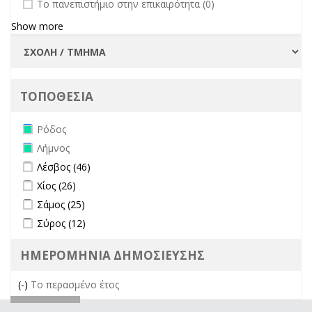
undefined
Το πανεπιστήμιο στην επικαιρότητα (0)
Show more
ΤΟΠΟΘΕΣΙΑ
Remove Ρόδος filter
Ρόδος
Remove Λήμνος filter
Λήμνος
Apply Λέσβος filter
Apply Λέσβος filter
Λέσβος (46)
Apply Χίος filter
Apply Χίος filter
Χίος (26)
Apply Σάμος filter
Apply Σάμος filter
Σάμος (25)
Apply Σύρος filter
Apply Σύρος filter
Σύρος (12)
ΗΜΕΡΟΜΗΝΙΑ ΔΗΜΟΣΙΕΥΣΗΣ
(-)
Remove Το περασμένο έτος filter
Το περασμένο έτος