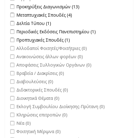
Apply Προκηρύξεις Διαγωνισμών filter
Apply Προκηρύξεις
Προκηρύξεις Διαγωνισμών (13)
Διαγωνισμών filter
Apply Μεταπτυχιακές Σπουδές filter
Apply Μεταπτυχιακές Σπουδές
Μεταπτυχιακές Σπουδές (4)
filter
Apply Δελτία Τύπου filter
Apply Δελτία Τύπου filter
Δελτία Τύπου (1)
Apply Περιοδικές Εκδόσεις Πανεπιστημίου filter
Apply Περιοδικές
Περιοδικές Εκδόσεις Πανεπιστημίου (1)
Εκδόσεις
Apply Προπτυχιακές Σπουδές filter
Apply Προπτυχιακές Σπουδές
Προπτυχιακές Σπουδές (1)
Πανεπιστημίου
filter
undefined
Αλλοδαποί Φοιτητές/Φοιτήτριες (0)
filter
undefined
Ανακοινώσεις άλλων φορέων (0)
undefined
Αποφάσεις Συλλογικών Οργάνων (0)
undefined
Βραβεία / Διακρίσεις (0)
undefined
Διαβουλεύσεις (0)
undefined
Διδακτορικές Σπουδές (0)
undefined
Διοικητικά Θέματα (0)
undefined
Εκλογή Συμβουλίου Διοίκησης-Πρύτανη (0)
undefined
Κληρώσεις επιτροπών (0)
undefined
Νέα (0)
undefined
Φοιτητική Μέριμνα (0)