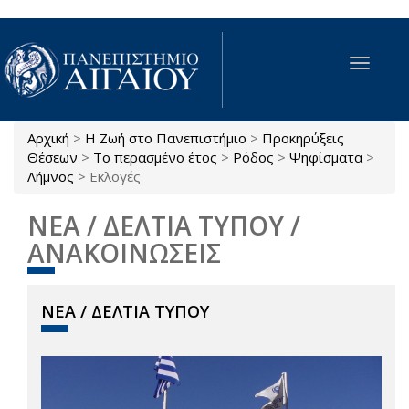
Παράκαμψη προς το κυρίως περιεχόμενο
Toggle
navigat
Αρχική
>
Η Ζωή στο Πανεπιστήμιο
>
Προκηρύξεις
Είστε εδώ
Θέσεων
>
Το περασμένο έτος
>
Ρόδος
>
Ψηφίσματα
>
Λήμνος
>
Εκλογές
ΝΕΑ / ΔΕΛΤΙΑ ΤΥΠΟΥ /
ΑΝΑΚΟΙΝΩΣΕΙΣ
ΝΕΑ / ΔΕΛΤΙΑ ΤΥΠΟΥ