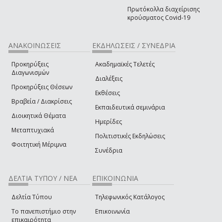
Πρωτόκολλα διαχείρισης
κρούσματος Covid-19
ΑΝΑΚΟΙΝΩΣΕΙΣ
ΕΚΔΗΛΩΣΕΙΣ / ΣΥΝΕΔΡΙΑ
Προκηρύξεις
Ακαδημαϊκές Τελετές
Διαγωνισμών
Διαλέξεις
Προκηρύξεις Θέσεων
Εκθέσεις
Βραβεία / Διακρίσεις
Εκπαιδευτικά σεμινάρια
Διοικητικά Θέματα
Ημερίδες
Μεταπτυχιακά
Πολιτιστικές Εκδηλώσεις
Φοιτητική Μέριμνα
Συνέδρια
ΔΕΛΤΙΑ ΤΥΠΟΥ / ΝΕΑ
ΕΠΙΚΟΙΝΩΝΙΑ
Δελτία Τύπου
Τηλεφωνικός Κατάλογος
Το πανεπιστήμιο στην
Επικοινωνία
επικαιρότητα