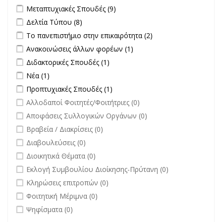
Apply Μεταπτυχιακές Σπουδές filter
Apply Μεταπτυχιακές Σπουδές
Μεταπτυχιακές Σπουδές (9)
filter
Apply Δελτία Τύπου filter
Apply Δελτία Τύπου filter
Δελτία Τύπου (8)
Apply Το πανεπιστήμιο στην επικαιρότητα filter
Apply Το
Το πανεπιστήμιο στην επικαιρότητα (2)
πανεπιστήμιο στην
Apply Ανακοινώσεις άλλων φορέων filter
Apply Ανακοινώσεις
Ανακοινώσεις άλλων φορέων (1)
επικαιρότητα filter
άλλων φορέων filter
Apply Διδακτορικές Σπουδές filter
Apply Διδακτορικές Σπουδές
Διδακτορικές Σπουδές (1)
filter
Apply Νέα filter
Apply Νέα filter
Νέα (1)
Apply Προπτυχιακές Σπουδές filter
Apply Προπτυχιακές Σπουδές
Προπτυχιακές Σπουδές (1)
filter
undefined
Αλλοδαποί Φοιτητές/Φοιτήτριες (0)
undefined
Αποφάσεις Συλλογικών Οργάνων (0)
undefined
Βραβεία / Διακρίσεις (0)
undefined
Διαβουλεύσεις (0)
undefined
Διοικητικά Θέματα (0)
undefined
Εκλογή Συμβουλίου Διοίκησης-Πρύτανη (0)
undefined
Κληρώσεις επιτροπών (0)
undefined
Φοιτητική Μέριμνα (0)
undefined
Ψηφίσματα (0)