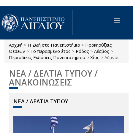
Παράκαμψη προς το κυρίως περιεχόμενο
Toggle
navigat
Αρχική
>
Η Ζωή στο Πανεπιστήμιο
>
Προκηρύξεις
Είστε εδώ
Θέσεων
>
Το περασμένο έτος
>
Ρόδος
>
Λέσβος
>
Περιοδικές Εκδόσεις Πανεπιστημίου
>
Χίος
>
Λήμνος
ΝΕΑ / ΔΕΛΤΙΑ ΤΥΠΟΥ /
ΑΝΑΚΟΙΝΩΣΕΙΣ
ΝΕΑ / ΔΕΛΤΙΑ ΤΥΠΟΥ