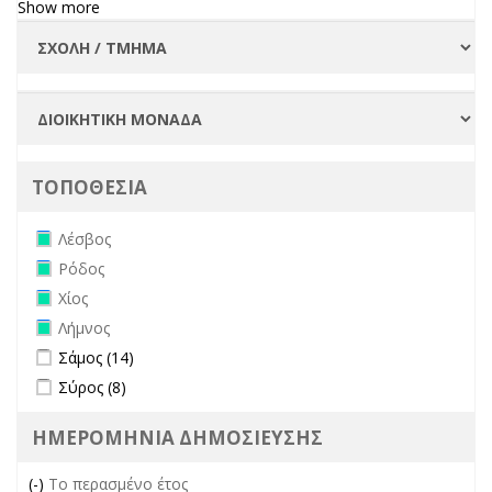
Show more
ΤΟΠΟΘΕΣΙΑ
Remove Λέσβος filter
Λέσβος
Remove Ρόδος filter
Ρόδος
Remove Χίος filter
Χίος
Remove Λήμνος filter
Λήμνος
Apply Σάμος filter
Apply Σάμος filter
Σάμος (14)
Apply Σύρος filter
Apply Σύρος filter
Σύρος (8)
ΗΜΕΡΟΜΗΝΙΑ ΔΗΜΟΣΙΕΥΣΗΣ
(-)
Remove Το περασμένο έτος filter
Το περασμένο έτος