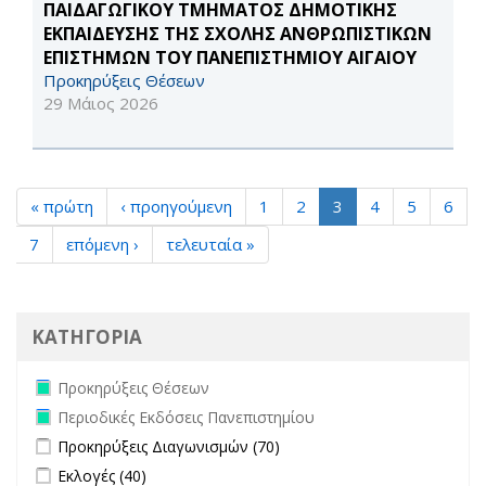
ΠΑΙΔΑΓΩΓΙΚΟΥ ΤΜΗΜΑΤΟΣ ΔΗΜΟΤΙΚΗΣ
ΕΚΠΑΙΔΕΥΣΗΣ ΤΗΣ ΣΧΟΛΗΣ ΑΝΘΡΩΠΙΣΤΙΚΩΝ
ΕΠΙΣΤΗΜΩΝ ΤΟΥ ΠΑΝΕΠΙΣΤΗΜΙΟΥ ΑΙΓΑΙΟΥ
Προκηρύξεις Θέσεων
29 Μάιος 2026
« πρώτη
‹ προηγούμενη
1
2
3
4
5
6
7
επόμενη ›
τελευταία »
ΚΑΤΗΓΟΡΙΑ
Remove Προκηρύξεις Θέσεων filter
Προκηρύξεις Θέσεων
Remove Περιοδικές Εκδόσεις Πανεπιστημίου filter
Περιοδικές Εκδόσεις Πανεπιστημίου
Apply Προκηρύξεις Διαγωνισμών filter
Apply Προκηρύξεις
Προκηρύξεις Διαγωνισμών (70)
Διαγωνισμών filter
Apply Εκλογές filter
Apply Εκλογές filter
Εκλογές (40)