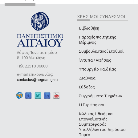
ΧΡΗΣΙΜΟΙ ΣΥΝΔΕΣΜΟΙ
Βιβλιοθήκη
Παροχές Φοιτητικής
Μέριμνας
Συμβουλευτικοί Σταθμοί
Λόφος Πανεπιστημίου
81100 Μυτιλήνη
Έντυπα / Αιτήσεις
Τηλ. 22510 36000
Υπουργείο Παιδείας
e-mail επικοινωνίας:
Διαύγεια
(link sends e-mail)
contactus@aegean.gr
Εύδοξος
Συγγράμματα Τμημάτων
Η Ευρώπη σου
Κώδικας Ηθικής και
Επαγγελματικής
Συμπεριφοράς
Υπαλλήλων του Δημόσιου
Τομέα