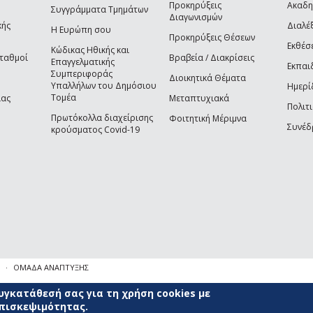
Προκηρύξεις
Ακαδη
Συγγράμματα Τμημάτων
Διαγωνισμών
κής
Διαλέξ
Η Ευρώπη σου
Προκηρύξεις Θέσεων
Εκθέσ
Κώδικας Ηθικής και
Σταθμοί
Βραβεία / Διακρίσεις
Επαγγελματικής
Εκπαι
Συμπεριφοράς
Διοικητικά Θέματα
Υπαλλήλων του Δημόσιου
Ημερί
Τομέα
ίας
Μεταπτυχιακά
Πολιτι
Πρωτόκολλα διαχείρισης
Φοιτητική Μέριμνα
Συνέδ
κρούσματος Covid-19
ΟΜΑΔΑ ΑΝΑΠΤΥΞΗΣ
γκατάθεσή σας για τη χρήση cookies με
επισκεψιμότητας.