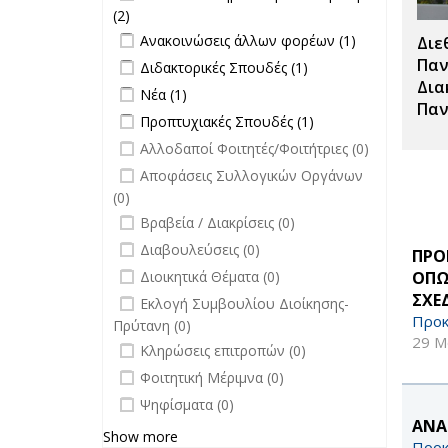
επικαιρότητα filter
(2)
Apply Το πανεπιστήμιο στην
Apply Ανακοινώσεις άλλων φορέων
επικαιρότητα filter
Apply
Ανακοινώσεις άλλων φορέων (1)
Διε
filter
Ανακοινώσεις
Apply Διδακτορικές Σπουδές filter
Apply
Παν
Διδακτορικές Σπουδές (1)
άλλων
Διδακτορικές
Δια
Apply Νέα filter
Apply Νέα filter
Νέα (1)
φορέων filter
Σπουδές
Παν
Apply Προπτυχιακές Σπουδές filter
Apply
Προπτυχιακές Σπουδές (1)
filter
Προπτυχιακές
undefined
Αλλοδαποί Φοιτητές/Φοιτήτριες (0)
Σπουδές filter
undefined
Αποφάσεις Συλλογικών Οργάνων
(0)
undefined
Βραβεία / Διακρίσεις (0)
undefined
Διαβουλεύσεις (0)
ΠΡΟ
undefined
ΟΠΩ
Διοικητικά Θέματα (0)
ΣΧΕ
undefined
Εκλογή Συμβουλίου Διοίκησης-
Προκ
Πρύτανη (0)
29 Μ
undefined
Κληρώσεις επιτροπών (0)
undefined
Φοιτητική Μέριμνα (0)
undefined
Ψηφίσματα (0)
ΑΝΑ
Show more
Προκ