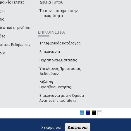
μαϊκές Τελετές
Δελτία Τύπου
εις
Το πανεπιστήμιο στην
επικαιρότητα
εις
δευτικά σεμινάρια
ΕΠΙΚΟΙΝΩΝΙΑ
δες
Τηλεφωνικός Κατάλογος
στικές Εκδηλώσεις
Επικοινωνία
ρια
Παράπονα-Συστάσεις
Υπεύθυνος Προστασίας
Δεδομένων
Δήλωση
Προσβασιμότητας
Επικοινωνία με την Ομάδα
Ανάπτυξης του site
(link sends e-mail)
Συμφωνώ
Διαφωνώ