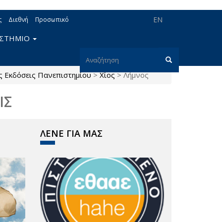
EN
ς
Διεθνή
Προσωπικό
ΙΣΤΗΜΙΟ
Φόρμα
ς Εκδόσεις Πανεπιστημίου
>
Χίος
>
Λήμνος
αναζήτησης
Αναζήτηση
ΙΣ
ΛΕΝΕ ΓΙΑ ΜΑΣ