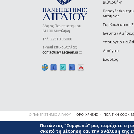
Βιβλιοθήκη
Παροχές Φοιτητι
Μέριμνας
Συμβουλευτικοί 
Λόφος Πανεπιστημίου
81100 Μυτιλήνη
Έντυπα / Αιτήσεις
Τηλ. 22510 36000
Υπουργείο Παιδε
e-mail επικοινωνίας:
Διαύγεια
(link sends e-mail)
contactus@aegean.gr
Εύδοξος
© ΠΑΝΕΠΙΣΤΗΜΙΟ ΑΙΓΑΙΟΥ
ΟΡΟΙ ΧΡΗΣΗΣ
ΠΟΛΙΤΙΚΗ COOKIES
Πατώντας "Συμφωνώ" μας παρέχετε τη συ
σκοπό τη μέτρηση και την ανάλυση της 