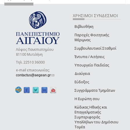
ΧΡΗΣΙΜΟΙ ΣΥΝΔΕΣΜΟΙ
Βιβλιοθήκη
Παροχές Φοιτητικής
Μέριμνας
Συμβουλευτικοί Σταθμοί
Λόφος Πανεπιστημίου
81100 Μυτιλήνη
Έντυπα / Αιτήσεις
Τηλ. 22510 36000
Υπουργείο Παιδείας
e-mail επικοινωνίας:
Διαύγεια
(link sends e-mail)
contactus@aegean.gr
Εύδοξος
Συγγράμματα Τμημάτων
Η Ευρώπη σου
Κώδικας Ηθικής και
Επαγγελματικής
Συμπεριφοράς
Υπαλλήλων του Δημόσιου
Τομέα