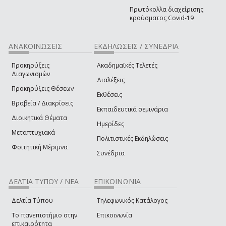
Πρωτόκολλα διαχείρισης
κρούσματος Covid-19
ΑΝΑΚΟΙΝΩΣΕΙΣ
ΕΚΔΗΛΩΣΕΙΣ / ΣΥΝΕΔΡΙΑ
Προκηρύξεις
Ακαδημαϊκές Τελετές
Διαγωνισμών
Διαλέξεις
Προκηρύξεις Θέσεων
Εκθέσεις
Βραβεία / Διακρίσεις
Εκπαιδευτικά σεμινάρια
Διοικητικά Θέματα
Ημερίδες
Μεταπτυχιακά
Πολιτιστικές Εκδηλώσεις
Φοιτητική Μέριμνα
Συνέδρια
ΔΕΛΤΙΑ ΤΥΠΟΥ / ΝΕΑ
ΕΠΙΚΟΙΝΩΝΙΑ
Δελτία Τύπου
Τηλεφωνικός Κατάλογος
Το πανεπιστήμιο στην
Επικοινωνία
επικαιρότητα