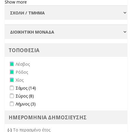
Show more
ΤΟΠΟΘΕΣΙΑ
Remove Λέσβος filter
Λέσβος
Remove Ρόδος filter
Ρόδος
Remove Χίος filter
Χίος
Apply Σάμος filter
Apply Σάμος filter
Σάμος (14)
Apply Σύρος filter
Apply Σύρος filter
Σύρος (8)
Apply Λήμνος filter
Apply Λήμνος filter
Λήμνος (3)
ΗΜΕΡΟΜΗΝΙΑ ΔΗΜΟΣΙΕΥΣΗΣ
(-)
Remove Το περασμένο έτος filter
Το περασμένο έτος