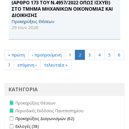
(ΑΡΘΡΟ 173 ΤΟΥ Ν.4957/2022 ΟΠΩΣ ΙΣΧΥΕΙ)
ΣΤΟ ΤΜΗΜΑ ΜΗΧΑΝΙΚΩΝ ΟΙΚΟΝΟΜΙΑΣ ΚΑΙ
ΔΙΟΙΚΗΣΗΣ
Προκηρύξεις Θέσεων
29 Ιουν 2026
« πρώτη
‹ προηγούμενη
1
2
3
4
5
6
7
επόμενη ›
τελευταία »
ΚΑΤΗΓΟΡΙΑ
Remove Προκηρύξεις Θέσεων filter
Προκηρύξεις Θέσεων
Remove Περιοδικές Εκδόσεις Πανεπιστημίου filter
Περιοδικές Εκδόσεις Πανεπιστημίου
Apply Προκηρύξεις Διαγωνισμών filter
Apply Προκηρύξεις
Προκηρύξεις Διαγωνισμών (62)
Διαγωνισμών filter
Apply Εκλογές filter
Apply Εκλογές filter
Εκλογές (38)