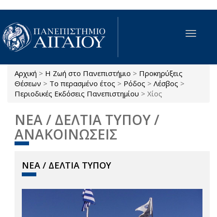
Παράκαμψη προς το κυρίως περιεχόμενο
Toggle
navigat
Αρχική
>
Η Ζωή στο Πανεπιστήμιο
>
Προκηρύξεις
Είστε εδώ
Θέσεων
>
Το περασμένο έτος
>
Ρόδος
>
Λέσβος
>
Περιοδικές Εκδόσεις Πανεπιστημίου
>
Χίος
ΝΕΑ / ΔΕΛΤΙΑ ΤΥΠΟΥ /
ΑΝΑΚΟΙΝΩΣΕΙΣ
ΝΕΑ / ΔΕΛΤΙΑ ΤΥΠΟΥ