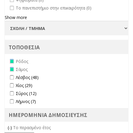
undefined
Το πανεπιστήμιο στην επικαιρότητα (0)
Show more
ΤΟΠΟΘΕΣΙΑ
Remove Ρόδος filter
Ρόδος
Remove Σάμος filter
Σάμος
Apply Λέσβος filter
Apply Λέσβος filter
Λέσβος (48)
Apply Χίος filter
Apply Χίος filter
Χίος (29)
Apply Σύρος filter
Apply Σύρος filter
Σύρος (12)
Apply Λήμνος filter
Apply Λήμνος filter
Λήμνος (7)
ΗΜΕΡΟΜΗΝΙΑ ΔΗΜΟΣΙΕΥΣΗΣ
(-)
Remove Το περασμένο έτος filter
Το περασμένο έτος