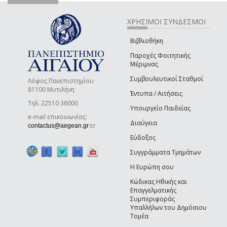
ΧΡΗΣΙΜΟΙ ΣΥΝΔΕΣΜΟΙ
Βιβλιοθήκη
Παροχές Φοιτητικής
Μέριμνας
Συμβουλευτικοί Σταθμοί
Λόφος Πανεπιστημίου
81100 Μυτιλήνη
Έντυπα / Αιτήσεις
Τηλ. 22510 36000
Υπουργείο Παιδείας
e-mail επικοινωνίας:
Διαύγεια
(link sends e-mail)
contactus@aegean.gr
Εύδοξος
Συγγράμματα Τμημάτων
Η Ευρώπη σου
Κώδικας Ηθικής και
Επαγγελματικής
Συμπεριφοράς
Υπαλλήλων του Δημόσιου
Τομέα