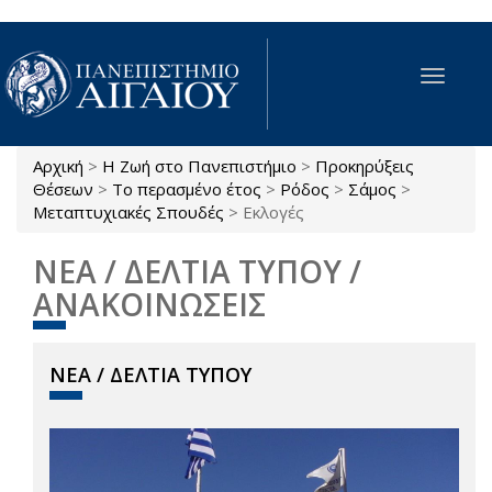
Παράκαμψη προς το κυρίως περιεχόμενο
Toggle
navigat
Αρχική
>
Η Ζωή στο Πανεπιστήμιο
>
Προκηρύξεις
Είστε εδώ
Θέσεων
>
Το περασμένο έτος
>
Ρόδος
>
Σάμος
>
Μεταπτυχιακές Σπουδές
>
Εκλογές
ΝΕΑ / ΔΕΛΤΙΑ ΤΥΠΟΥ /
ΑΝΑΚΟΙΝΩΣΕΙΣ
ΝΕΑ / ΔΕΛΤΙΑ ΤΥΠΟΥ