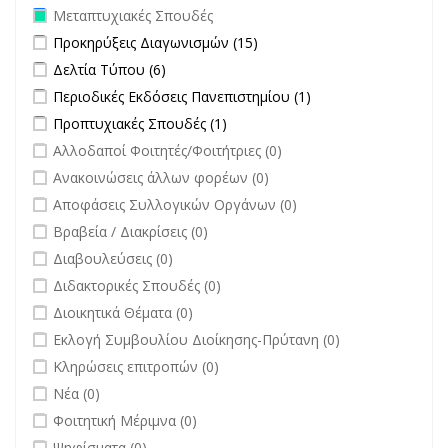
Remove Μεταπτυχιακές Σπουδές filter
Μεταπτυχιακές Σπουδές
Apply Προκηρύξεις Διαγωνισμών filter
Apply Προκηρύξεις
Προκηρύξεις Διαγωνισμών (15)
Διαγωνισμών filter
Apply Δελτία Τύπου filter
Apply Δελτία Τύπου filter
Δελτία Τύπου (6)
Apply Περιοδικές Εκδόσεις Πανεπιστημίου filter
Apply Περιοδικές
Περιοδικές Εκδόσεις Πανεπιστημίου (1)
Εκδόσεις
Apply Προπτυχιακές Σπουδές filter
Apply Προπτυχιακές Σπουδές
Προπτυχιακές Σπουδές (1)
Πανεπιστημίου
filter
undefined
Αλλοδαποί Φοιτητές/Φοιτήτριες (0)
filter
undefined
Ανακοινώσεις άλλων φορέων (0)
undefined
Αποφάσεις Συλλογικών Οργάνων (0)
undefined
Βραβεία / Διακρίσεις (0)
undefined
Διαβουλεύσεις (0)
undefined
Διδακτορικές Σπουδές (0)
undefined
Διοικητικά Θέματα (0)
undefined
Εκλογή Συμβουλίου Διοίκησης-Πρύτανη (0)
undefined
Κληρώσεις επιτροπών (0)
undefined
Νέα (0)
undefined
Φοιτητική Μέριμνα (0)
undefined
Ψηφίσματα (0)