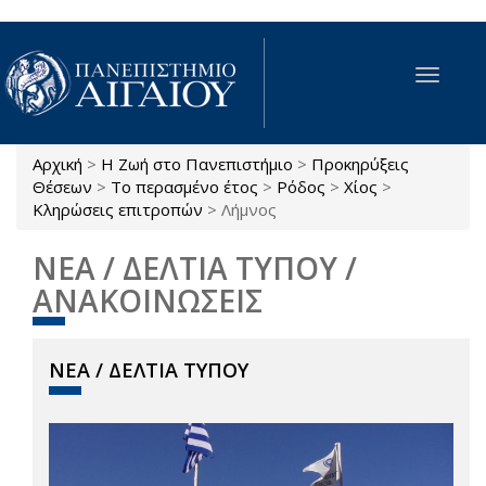
Παράκαμψη προς το κυρίως περιεχόμενο
Toggle
navigat
Αρχική
>
Η Ζωή στο Πανεπιστήμιο
>
Προκηρύξεις
Είστε εδώ
Θέσεων
>
Το περασμένο έτος
>
Ρόδος
>
Χίος
>
Κληρώσεις επιτροπών
>
Λήμνος
ΝΕΑ / ΔΕΛΤΙΑ ΤΥΠΟΥ /
ΑΝΑΚΟΙΝΩΣΕΙΣ
ΝΕΑ / ΔΕΛΤΙΑ ΤΥΠΟΥ