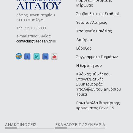
Παροχές Φοιτητικής
Μέριμνας
Συμβουλευτικοί Σταθμοί
Λόφος Πανεπιστημίου
81100 Μυτιλήνη
Έντυπα / Αιτήσεις
Τηλ. 22510 36000
Υπουργείο Παιδείας
e-mail επικοινωνίας:
Διαύγεια
(link sends e-mail)
contactus@aegean.gr
Εύδοξος
Συγγράμματα Τμημάτων
Η Ευρώπη σου
Κώδικας Ηθικής και
Επαγγελματικής
Συμπεριφοράς
Υπαλλήλων του Δημόσιου
Τομέα
Πρωτόκολλα διαχείρισης
κρούσματος Covid-19
ΑΝΑΚΟΙΝΩΣΕΙΣ
ΕΚΔΗΛΩΣΕΙΣ / ΣΥΝΕΔΡΙΑ