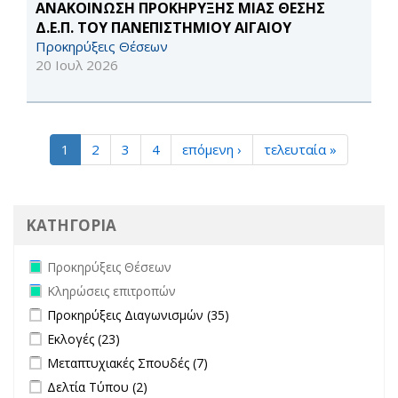
ΑΝΑΚΟΙΝΩΣΗ ΠΡΟΚΗΡΥΞΗΣ ΜΙΑΣ ΘΕΣΗΣ
Δ.Ε.Π. ΤΟΥ ΠΑΝΕΠΙΣΤΗΜΙΟΥ ΑΙΓΑΙΟΥ
Προκηρύξεις Θέσεων
20 Ιουλ 2026
1
2
3
4
επόμενη ›
τελευταία »
ΚΑΤΗΓΟΡΙΑ
Remove Προκηρύξεις Θέσεων filter
Προκηρύξεις Θέσεων
Remove Κληρώσεις επιτροπών filter
Κληρώσεις επιτροπών
Apply Προκηρύξεις Διαγωνισμών filter
Apply Προκηρύξεις
Προκηρύξεις Διαγωνισμών (35)
Διαγωνισμών filter
Apply Εκλογές filter
Apply Εκλογές filter
Εκλογές (23)
Apply Μεταπτυχιακές Σπουδές filter
Apply Μεταπτυχιακές Σπουδές
Μεταπτυχιακές Σπουδές (7)
filter
Apply Δελτία Τύπου filter
Apply Δελτία Τύπου filter
Δελτία Τύπου (2)