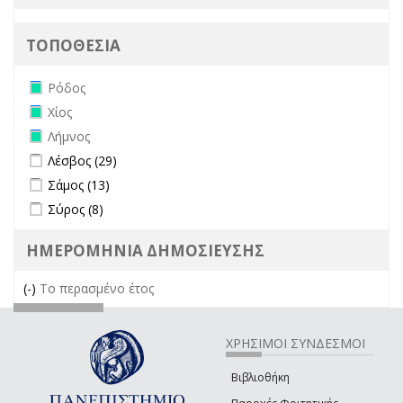
ΤΟΠΟΘΕΣΙΑ
Remove Ρόδος filter
Ρόδος
Remove Χίος filter
Χίος
Remove Λήμνος filter
Λήμνος
Apply Λέσβος filter
Apply Λέσβος filter
Λέσβος (29)
Apply Σάμος filter
Apply Σάμος filter
Σάμος (13)
Apply Σύρος filter
Apply Σύρος filter
Σύρος (8)
ΗΜΕΡΟΜΗΝΙΑ ΔΗΜΟΣΙΕΥΣΗΣ
(-)
Remove Το περασμένο έτος filter
Το περασμένο έτος
ΧΡΗΣΙΜΟΙ ΣΥΝΔΕΣΜΟΙ
Βιβλιοθήκη