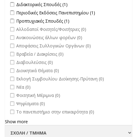
Apply Διδακτορικές Σπουδές filter
Apply Διδακτορικές Σπουδές
Διδακτορικές Σπουδές (1)
filter
Apply Περιοδικές Εκδόσεις Πανεπιστημίου filter
Apply Περιοδικές
Περιοδικές Εκδόσεις Πανεπιστημίου (1)
Εκδόσεις
Apply Προπτυχιακές Σπουδές filter
Apply Προπτυχιακές Σπουδές
Προπτυχιακές Σπουδές (1)
Πανεπιστημίου
filter
undefined
Αλλοδαποί Φοιτητές/Φοιτήτριες (0)
filter
undefined
Ανακοινώσεις άλλων φορέων (0)
undefined
Αποφάσεις Συλλογικών Οργάνων (0)
undefined
Βραβεία / Διακρίσεις (0)
undefined
Διαβουλεύσεις (0)
undefined
Διοικητικά Θέματα (0)
undefined
Εκλογή Συμβουλίου Διοίκησης-Πρύτανη (0)
undefined
Νέα (0)
undefined
Φοιτητική Μέριμνα (0)
undefined
Ψηφίσματα (0)
undefined
Το πανεπιστήμιο στην επικαιρότητα (0)
Show more