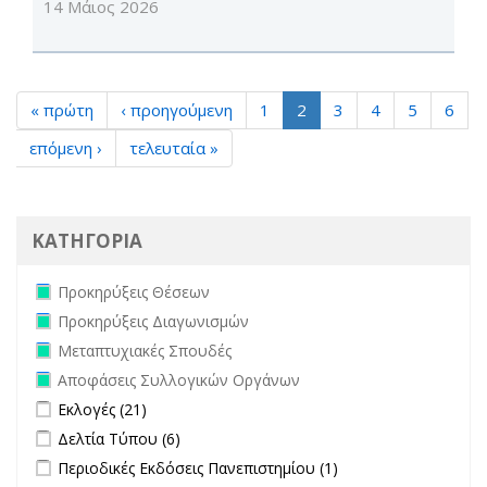
14 Μάιος 2026
« πρώτη
‹ προηγούμενη
1
2
3
4
5
6
επόμενη ›
τελευταία »
ΚΑΤΗΓΟΡΙΑ
Remove Προκηρύξεις Θέσεων filter
Προκηρύξεις Θέσεων
Remove Προκηρύξεις Διαγωνισμών filter
Προκηρύξεις Διαγωνισμών
Remove Μεταπτυχιακές Σπουδές filter
Μεταπτυχιακές Σπουδές
Remove Αποφάσεις Συλλογικών Οργάνων filter
Αποφάσεις Συλλογικών Οργάνων
Apply Εκλογές filter
Apply Εκλογές filter
Εκλογές (21)
Apply Δελτία Τύπου filter
Apply Δελτία Τύπου filter
Δελτία Τύπου (6)
Apply Περιοδικές Εκδόσεις Πανεπιστημίου filter
Apply Περιοδικές
Περιοδικές Εκδόσεις Πανεπιστημίου (1)
Εκδόσεις