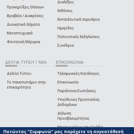
Διαλέξεις
Προκηρύξεις Θέσεων
Εκθέσεις
Βραβεία / Διακρίσεις
Εκπαιδευτικά σεμινάρια
Διοικητικά Θέματα
Ημερίδες
Μεταπτυχιακά
Πολιτιστικές Εκδηλώσεις
Φοιτητική Μέριμνα
Συνέδρια
ΔΕΛΤΙΑ ΤΥΠΟΥ / ΝΕΑ
ΕΠΙΚΟΙΝΩΝΙΑ
Δελτία Τύπου
Τηλεφωνικός Κατάλογος
Το πανεπιστήμιο στην
Επικοινωνία
επικαιρότητα
Παράπονα-Συστάσεις
Υπεύθυνος Προστασίας
Δεδομένων
Δήλωση
Προσβασιμότητας
Επικοινωνία με την Ομάδα
Πατώντας "Συμφωνώ" μας παρέχετε τη συγκατάθεσή
Ανάπτυξης του site
(link sends e-mail)