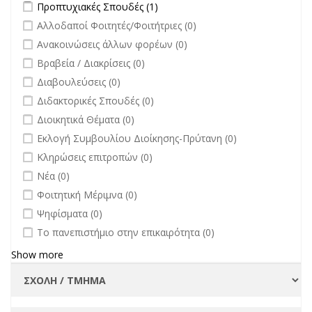
Apply Προπτυχιακές Σπουδές filter
Apply Προπτυχιακές Σπουδές
Προπτυχιακές Σπουδές (1)
Πανεπιστημίου
filter
undefined
Αλλοδαποί Φοιτητές/Φοιτήτριες (0)
filter
undefined
Ανακοινώσεις άλλων φορέων (0)
undefined
Βραβεία / Διακρίσεις (0)
undefined
Διαβουλεύσεις (0)
undefined
Διδακτορικές Σπουδές (0)
undefined
Διοικητικά Θέματα (0)
undefined
Εκλογή Συμβουλίου Διοίκησης-Πρύτανη (0)
undefined
Κληρώσεις επιτροπών (0)
undefined
Νέα (0)
undefined
Φοιτητική Μέριμνα (0)
undefined
Ψηφίσματα (0)
undefined
Το πανεπιστήμιο στην επικαιρότητα (0)
Show more