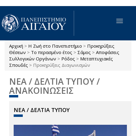
Παράκαμψη προς το κυρίως περιεχόμενο
Toggle
navigat
Αρχική
>
Η Ζωή στο Πανεπιστήμιο
>
Προκηρύξεις
Είστε εδώ
Θέσεων
>
Το περασμένο έτος
>
Σάμος
>
Αποφάσεις
Συλλογικών Οργάνων
>
Ρόδος
>
Μεταπτυχιακές
Σπουδές
>
Προκηρύξεις Διαγωνισμών
ΝΕΑ / ΔΕΛΤΙΑ ΤΥΠΟΥ /
ΑΝΑΚΟΙΝΩΣΕΙΣ
ΝΕΑ / ΔΕΛΤΙΑ ΤΥΠΟΥ