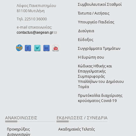
Συμβουλευτικοί Σταθμοί
Λόφος Πανεπιστημίου
81100 Μυτιλήνη
Έντυπα / Αιτήσεις
Τηλ. 22510 36000
Υπουργείο Παιδείας
e-mail επικοινωνίας:
Διαύγεια
(link sends e-mail)
contactus@aegean.gr
Εύδοξος
Συγγράμματα Τμημάτων
Η Ευρώπη σου
Κώδικας Ηθικής και
Επαγγελματικής
Συμπεριφοράς
Υπαλλήλων του Δημόσιου
Τομέα
Πρωτόκολλα διαχείρισης
κρούσματος Covid-19
ΑΝΑΚΟΙΝΩΣΕΙΣ
ΕΚΔΗΛΩΣΕΙΣ / ΣΥΝΕΔΡΙΑ
Προκηρύξεις
Ακαδημαϊκές Τελετές
Διαγωνισμών