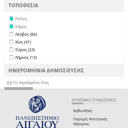
ΤΟΠΟΘΕΣΙΑ
Remove Ρόδος filter
Ρόδος
Remove Σάμος filter
Σάμος
Apply Λέσβος filter
Apply Λέσβος filter
Λέσβος (66)
Apply Χίος filter
Apply Χίος filter
Χίος (41)
Apply Σύρος filter
Apply Σύρος filter
Σύρος (23)
Apply Λήμνος filter
Apply Λήμνος filter
Λήμνος (13)
ΗΜΕΡΟΜΗΝΙΑ ΔΗΜΟΣΙΕΥΣΗΣ
(-)
Remove Το περασμένο έτος filter
Το περασμένο έτος
ΧΡΗΣΙΜΟΙ ΣΥΝΔΕΣΜΟΙ
Βιβλιοθήκη
Παροχές Φοιτητικής
Μέριμνας