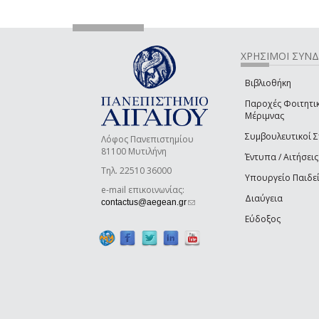
ΧΡΗΣΙΜΟΙ ΣΥΝ
Βιβλιοθήκη
Παροχές Φοιτητι
Μέριμνας
Συμβουλευτικοί 
Λόφος Πανεπιστημίου
81100 Μυτιλήνη
Έντυπα / Αιτήσεις
Τηλ. 22510 36000
Υπουργείο Παιδε
e-mail επικοινωνίας:
Διαύγεια
(link sends e-mail)
contactus@aegean.gr
Εύδοξος