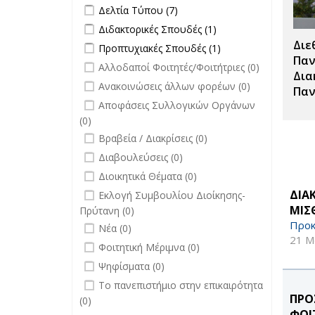
Apply Δελτία Τύπου filter
Apply Δελτία Τύπου
Δελτία Τύπου (7)
filter
Apply Διδακτορικές Σπουδές filter
Apply
Διδακτορικές Σπουδές (1)
Διδακτορικές
Διε
Apply Προπτυχιακές Σπουδές filter
Apply
Προπτυχιακές Σπουδές (1)
Σπουδές
Προπτυχιακές
Παν
undefined
Αλλοδαποί Φοιτητές/Φοιτήτριες (0)
filter
Σπουδές filter
Δια
undefined
Ανακοινώσεις άλλων φορέων (0)
Παν
undefined
Αποφάσεις Συλλογικών Οργάνων
(0)
undefined
Βραβεία / Διακρίσεις (0)
undefined
Διαβουλεύσεις (0)
undefined
Διοικητικά Θέματα (0)
undefined
ΔΙΑ
Εκλογή Συμβουλίου Διοίκησης-
ΜΙΣ
Πρύτανη (0)
Προκ
undefined
Νέα (0)
21 Μ
undefined
Φοιτητική Μέριμνα (0)
undefined
Ψηφίσματα (0)
undefined
Το πανεπιστήμιο στην επικαιρότητα
ΠΡΟ
(0)
ΦΟΙ