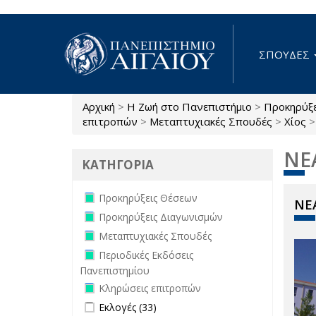
Παράκαμψη προς το κυρίως περιεχόμενο
ΣΠΟΥΔΕΣ
Αρχική
>
Η Ζωή στο Πανεπιστήμιο
>
Προκηρύξ
Είστε εδώ
επιτροπών
>
Μεταπτυχιακές Σπουδές
>
Χίος
>
ΝΕ
ΚΑΤΗΓΟΡΙΑ
Remove Προκηρύξεις Θέσεων filter
Προκηρύξεις Θέσεων
ΝΕΑ
Remove Προκηρύξεις Διαγωνισμών
Προκηρύξεις Διαγωνισμών
filter
Remove Μεταπτυχιακές Σπουδές
Μεταπτυχιακές Σπουδές
filter
Remove Περιοδικές Εκδόσεις
Περιοδικές Εκδόσεις
Πανεπιστημίου filter
Πανεπιστημίου
Remove Κληρώσεις επιτροπών filter
Κληρώσεις επιτροπών
Apply Εκλογές filter
Apply Εκλογές filter
Εκλογές (33)