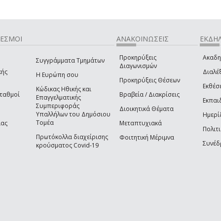
ΔΕΣΜΟΙ
ΑΝΑΚΟΙΝΩΣΕΙΣ
ΕΚΔΗΛ
Προκηρύξεις
Ακαδη
Συγγράμματα Τμημάτων
Διαγωνισμών
κής
Διαλέξ
Η Ευρώπη σου
Προκηρύξεις Θέσεων
Εκθέσ
Κώδικας Ηθικής και
Σταθμοί
Βραβεία / Διακρίσεις
Επαγγελματικής
Εκπαι
Συμπεριφοράς
Διοικητικά Θέματα
Υπαλλήλων του Δημόσιου
Ημερί
Τομέα
ίας
Μεταπτυχιακά
Πολιτι
Πρωτόκολλα διαχείρισης
Φοιτητική Μέριμνα
Συνέδ
κρούσματος Covid-19