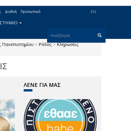
EN
ς
Διεθνή
Προσωπικό
ΙΣΤΗΜΙΟ
Φόρμα
ς Πανεπιστημίου
>
Ρόδος
>
Κληρώσεις
αναζήτησης
Αναζήτηση
ΙΣ
ΛΕΝΕ ΓΙΑ ΜΑΣ