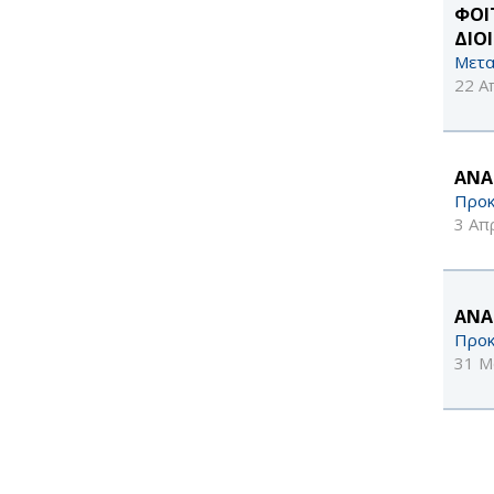
ΦΟΙ
ΔΙΟ
Μετα
22 Α
ΑΝΑ
Προκ
3 Απ
ΑΝΑ
Προκ
31 Μ