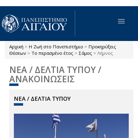
Παράκαμψη προς το κυρίως περιεχόμενο
Toggle
navigat
Αρχική
>
Η Ζωή στο Πανεπιστήμιο
>
Προκηρύξεις
Είστε εδώ
Θέσεων
>
Το περασμένο έτος
>
Σάμος
>
Λήμνος
ΝΕΑ / ΔΕΛΤΙΑ ΤΥΠΟΥ /
ΑΝΑΚΟΙΝΩΣΕΙΣ
ΝΕΑ / ΔΕΛΤΙΑ ΤΥΠΟΥ