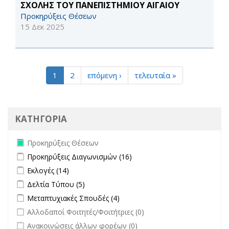
ΣΧΟΛΗΣ ΤΟΥ ΠΑΝΕΠΙΣΤΗΜΙΟΥ ΑΙΓΑΙΟΥ
Προκηρύξεις Θέσεων
15 Δεκ 2025
1
2
επόμενη ›
τελευταία »
ΚΑΤΗΓΟΡΙΑ
Remove Προκηρύξεις Θέσεων filter
Προκηρύξεις Θέσεων
Apply Προκηρύξεις Διαγωνισμών filter
Apply Προκηρύξεις
Προκηρύξεις Διαγωνισμών (16)
Διαγωνισμών filter
Apply Εκλογές filter
Apply Εκλογές filter
Εκλογές (14)
Apply Δελτία Τύπου filter
Apply Δελτία Τύπου filter
Δελτία Τύπου (5)
Apply Μεταπτυχιακές Σπουδές filter
Apply Μεταπτυχιακές Σπουδές
Μεταπτυχιακές Σπουδές (4)
filter
undefined
Αλλοδαποί Φοιτητές/Φοιτήτριες (0)
undefined
Ανακοινώσεις άλλων φορέων (0)