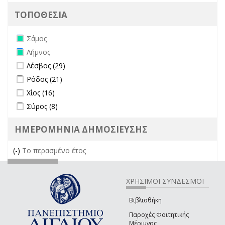
ΤΟΠΟΘΕΣΙΑ
Remove Σάμος filter
Σάμος
Remove Λήμνος filter
Λήμνος
Apply Λέσβος filter
Apply Λέσβος filter
Λέσβος (29)
Apply Ρόδος filter
Apply Ρόδος filter
Ρόδος (21)
Apply Χίος filter
Apply Χίος filter
Χίος (16)
Apply Σύρος filter
Apply Σύρος filter
Σύρος (8)
ΗΜΕΡΟΜΗΝΙΑ ΔΗΜΟΣΙΕΥΣΗΣ
(-)
Remove Το περασμένο έτος filter
Το περασμένο έτος
ΧΡΗΣΙΜΟΙ ΣΥΝΔΕΣΜΟΙ
Βιβλιοθήκη
Παροχές Φοιτητικής
Μέριμνας