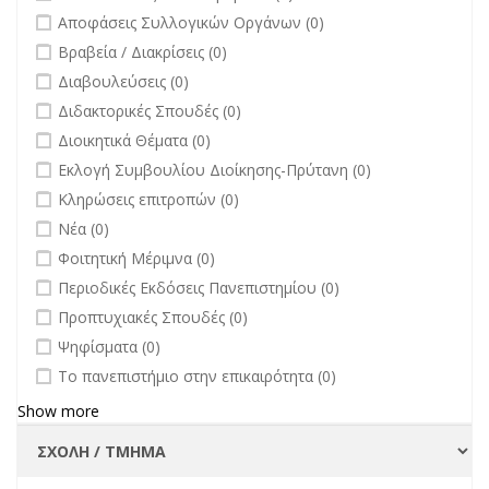
undefined
Αποφάσεις Συλλογικών Οργάνων (0)
undefined
Βραβεία / Διακρίσεις (0)
undefined
Διαβουλεύσεις (0)
undefined
Διδακτορικές Σπουδές (0)
undefined
Διοικητικά Θέματα (0)
undefined
Εκλογή Συμβουλίου Διοίκησης-Πρύτανη (0)
undefined
Κληρώσεις επιτροπών (0)
undefined
Νέα (0)
undefined
Φοιτητική Μέριμνα (0)
undefined
Περιοδικές Εκδόσεις Πανεπιστημίου (0)
undefined
Προπτυχιακές Σπουδές (0)
undefined
Ψηφίσματα (0)
undefined
Το πανεπιστήμιο στην επικαιρότητα (0)
Show more