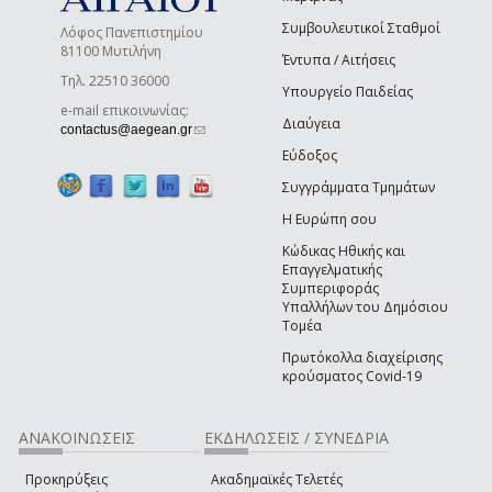
Συμβουλευτικοί Σταθμοί
Λόφος Πανεπιστημίου
81100 Μυτιλήνη
Έντυπα / Αιτήσεις
Τηλ. 22510 36000
Υπουργείο Παιδείας
e-mail επικοινωνίας:
Διαύγεια
(link sends e-mail)
contactus@aegean.gr
Εύδοξος
Συγγράμματα Τμημάτων
Η Ευρώπη σου
Κώδικας Ηθικής και
Επαγγελματικής
Συμπεριφοράς
Υπαλλήλων του Δημόσιου
Τομέα
Πρωτόκολλα διαχείρισης
κρούσματος Covid-19
ΑΝΑΚΟΙΝΩΣΕΙΣ
ΕΚΔΗΛΩΣΕΙΣ / ΣΥΝΕΔΡΙΑ
Προκηρύξεις
Ακαδημαϊκές Τελετές