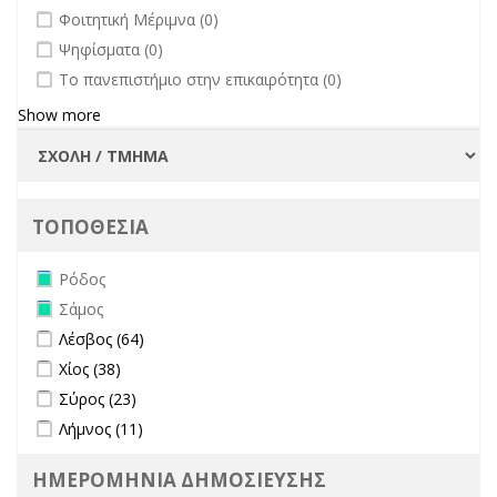
undefined
Φοιτητική Μέριμνα (0)
undefined
Ψηφίσματα (0)
undefined
Το πανεπιστήμιο στην επικαιρότητα (0)
Show more
ΤΟΠΟΘΕΣΙΑ
Remove Ρόδος filter
Ρόδος
Remove Σάμος filter
Σάμος
Apply Λέσβος filter
Apply Λέσβος filter
Λέσβος (64)
Apply Χίος filter
Apply Χίος filter
Χίος (38)
Apply Σύρος filter
Apply Σύρος filter
Σύρος (23)
Apply Λήμνος filter
Apply Λήμνος filter
Λήμνος (11)
ΗΜΕΡΟΜΗΝΙΑ ΔΗΜΟΣΙΕΥΣΗΣ