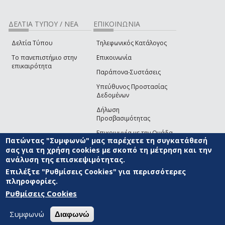
ΔΕΛΤΙΑ ΤΥΠΟΥ / ΝΕΑ
ΕΠΙΚΟΙΝΩΝΙΑ
Δελτία Τύπου
Τηλεφωνικός Κατάλογος
Το πανεπιστήμιο στην
Επικοινωνία
επικαιρότητα
Παράπονα-Συστάσεις
Υπεύθυνος Προστασίας
Δεδομένων
Δήλωση
Προσβασιμότητας
Επικοινωνία με την Ομάδα
Πατώντας "Συμφωνώ" μας παρέχετε τη συγκατάθεσή
Ανάπτυξης του site
(link sends e-mail)
σας για τη χρήση cookies με σκοπό τη μέτρηση και την
ανάλυση της επισκεψιμότητας.
© ΠΑΝΕΠΙΣΤΗΜΙΟ ΑΙΓΑΙΟΥ
ΟΡΟΙ ΧΡΗΣΗΣ
ΠΟΛΙΤΙΚΗ COOKIES
ΟΜΑΔΑ
ΑΝΑΠΤΥΞΗΣ
Επιλέξτε "Ρυθμίσεις Cookies" για περισσότερες
πληροφορίες.
Ρυθμίσεις Cookies
Συμφωνώ
Διαφωνώ