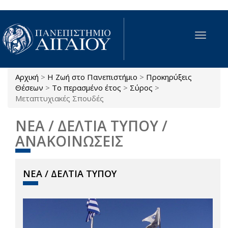
Παράκαμψη προς το κυρίως περιεχόμενο
Toggle
navigat
Αρχική
>
Η Ζωή στο Πανεπιστήμιο
>
Προκηρύξεις
Είστε εδώ
Θέσεων
>
Το περασμένο έτος
>
Σύρος
>
Μεταπτυχιακές Σπουδές
ΝΕΑ / ΔΕΛΤΙΑ ΤΥΠΟΥ /
ΑΝΑΚΟΙΝΩΣΕΙΣ
ΝΕΑ / ΔΕΛΤΙΑ ΤΥΠΟΥ