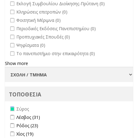
undefined
Εκλογή Συμβουλίου Διοίκησης-Πρύτανη (0)
undefined
Κληρώσεις επιτροπών (0)
undefined
Φοιτητική Μέριμνα (0)
undefined
Περιοδικές Εκδόσεις Πανεπιστημίου (0)
undefined
Προπτυχιακές Σπουδές (0)
undefined
Ψηφίσματα (0)
undefined
Το πανεπιστήμιο στην επικαιρότητα (0)
Show more
ΤΟΠΟΘΕΣΙΑ
Remove Σύρος filter
Σύρος
Apply Λέσβος filter
Apply Λέσβος filter
Λέσβος (31)
Apply Ρόδος filter
Apply Ρόδος filter
Ρόδος (23)
Apply Χίος filter
Apply Χίος filter
Χίος (19)