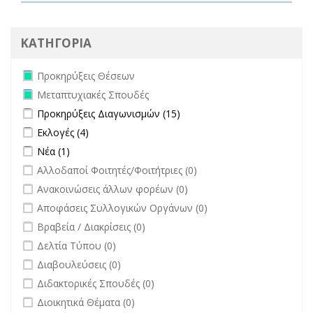
ΚΑΤΗΓΟΡΙΑ
Remove Προκηρύξεις Θέσεων filter
Προκηρύξεις Θέσεων
Remove Μεταπτυχιακές Σπουδές filter
Μεταπτυχιακές Σπουδές
Apply Προκηρύξεις Διαγωνισμών filter
Apply Προκηρύξεις
Προκηρύξεις Διαγωνισμών (15)
Διαγωνισμών filter
Apply Εκλογές filter
Apply Εκλογές filter
Εκλογές (4)
Apply Νέα filter
Apply Νέα filter
Νέα (1)
undefined
Αλλοδαποί Φοιτητές/Φοιτήτριες (0)
undefined
Ανακοινώσεις άλλων φορέων (0)
undefined
Αποφάσεις Συλλογικών Οργάνων (0)
undefined
Βραβεία / Διακρίσεις (0)
undefined
Δελτία Τύπου (0)
undefined
Διαβουλεύσεις (0)
undefined
Διδακτορικές Σπουδές (0)
undefined
Διοικητικά Θέματα (0)