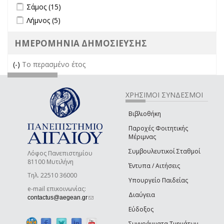
Apply Σάμος filter
Apply Σάμος filter
Σάμος (15)
Apply Λήμνος filter
Apply Λήμνος filter
Λήμνος (5)
ΗΜΕΡΟΜΗΝΙΑ ΔΗΜΟΣΙΕΥΣΗΣ
(-)
Remove Το περασμένο έτος filter
Το περασμένο έτος
ΧΡΗΣΙΜΟΙ ΣΥΝΔΕΣΜΟΙ
Βιβλιοθήκη
Παροχές Φοιτητικής
Μέριμνας
Συμβουλευτικοί Σταθμοί
Λόφος Πανεπιστημίου
81100 Μυτιλήνη
Έντυπα / Αιτήσεις
Τηλ. 22510 36000
Υπουργείο Παιδείας
e-mail επικοινωνίας:
Διαύγεια
(link sends e-mail)
contactus@aegean.gr
Εύδοξος
Συγγράμματα Τμημάτων