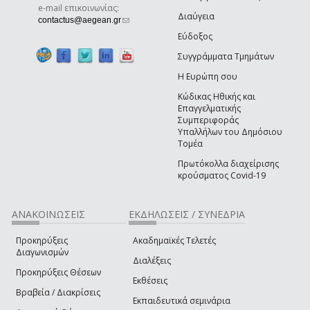
e-mail επικοινωνίας:
Διαύγεια
(link sends e-mail)
contactus@aegean.gr
Εύδοξος
Συγγράμματα Τμημάτων
Η Ευρώπη σου
Κώδικας Ηθικής και
Επαγγελματικής
Συμπεριφοράς
Υπαλλήλων του Δημόσιου
Τομέα
Πρωτόκολλα διαχείρισης
κρούσματος Covid-19
ΑΝΑΚΟΙΝΩΣΕΙΣ
ΕΚΔΗΛΩΣΕΙΣ / ΣΥΝΕΔΡΙΑ
Προκηρύξεις
Ακαδημαϊκές Τελετές
Διαγωνισμών
Διαλέξεις
Προκηρύξεις Θέσεων
Εκθέσεις
Βραβεία / Διακρίσεις
Εκπαιδευτικά σεμινάρια