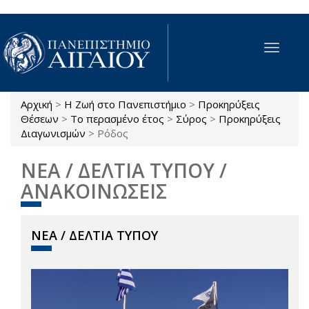
Παράκαμψη προς το κυρίως περιεχόμενο
Toggle
navigat
Αρχική
>
Η Ζωή στο Πανεπιστήμιο
>
Προκηρύξεις
Είστε εδώ
Θέσεων
>
Το περασμένο έτος
>
Σύρος
>
Προκηρύξεις
Διαγωνισμών
>
Ρόδος
ΝΕΑ / ΔΕΛΤΙΑ ΤΥΠΟΥ /
ΑΝΑΚΟΙΝΩΣΕΙΣ
ΝΕΑ / ΔΕΛΤΙΑ ΤΥΠΟΥ