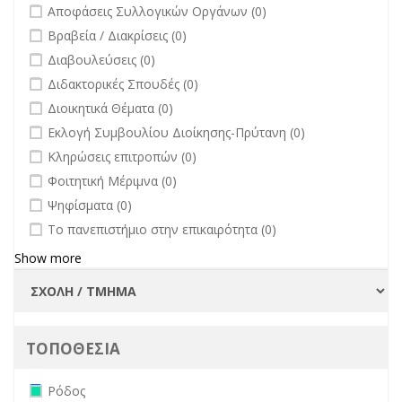
undefined
Αποφάσεις Συλλογικών Οργάνων (0)
undefined
Βραβεία / Διακρίσεις (0)
undefined
Διαβουλεύσεις (0)
undefined
Διδακτορικές Σπουδές (0)
undefined
Διοικητικά Θέματα (0)
undefined
Εκλογή Συμβουλίου Διοίκησης-Πρύτανη (0)
undefined
Κληρώσεις επιτροπών (0)
undefined
Φοιτητική Μέριμνα (0)
undefined
Ψηφίσματα (0)
undefined
Το πανεπιστήμιο στην επικαιρότητα (0)
Show more
ΤΟΠΟΘΕΣΙΑ
Remove Ρόδος filter
Ρόδος