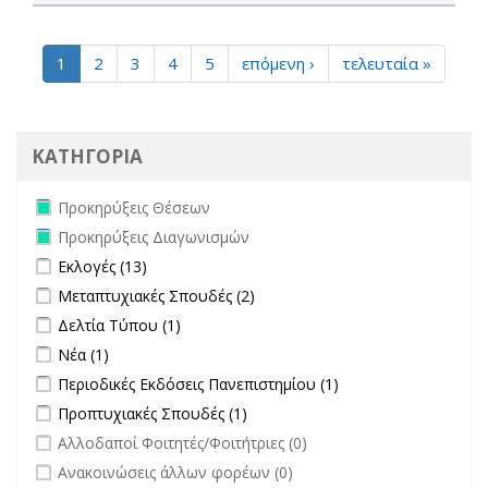
1
2
3
4
5
επόμενη ›
τελευταία »
ΚΑΤΗΓΟΡΙΑ
Remove Προκηρύξεις Θέσεων filter
Προκηρύξεις Θέσεων
Remove Προκηρύξεις Διαγωνισμών filter
Προκηρύξεις Διαγωνισμών
Apply Εκλογές filter
Apply Εκλογές filter
Εκλογές (13)
Apply Μεταπτυχιακές Σπουδές filter
Apply Μεταπτυχιακές Σπουδές
Μεταπτυχιακές Σπουδές (2)
filter
Apply Δελτία Τύπου filter
Apply Δελτία Τύπου filter
Δελτία Τύπου (1)
Apply Νέα filter
Apply Νέα filter
Νέα (1)
Apply Περιοδικές Εκδόσεις Πανεπιστημίου filter
Apply Περιοδικές
Περιοδικές Εκδόσεις Πανεπιστημίου (1)
Εκδόσεις
Apply Προπτυχιακές Σπουδές filter
Apply Προπτυχιακές Σπουδές
Προπτυχιακές Σπουδές (1)
Πανεπιστημίου
filter
undefined
Αλλοδαποί Φοιτητές/Φοιτήτριες (0)
filter
undefined
Ανακοινώσεις άλλων φορέων (0)