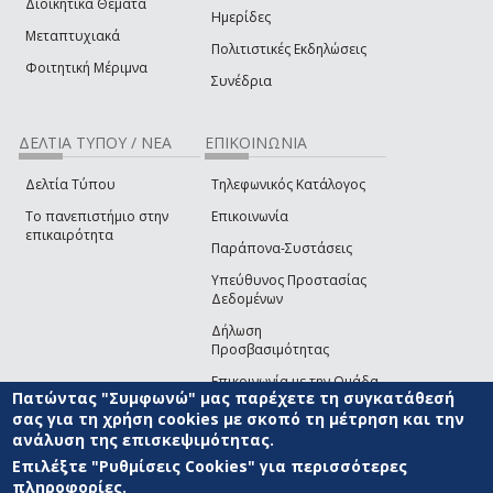
Διοικητικά Θέματα
Ημερίδες
Μεταπτυχιακά
Πολιτιστικές Εκδηλώσεις
Φοιτητική Μέριμνα
Συνέδρια
ΔΕΛΤΙΑ ΤΥΠΟΥ / ΝΕΑ
ΕΠΙΚΟΙΝΩΝΙΑ
Δελτία Τύπου
Τηλεφωνικός Κατάλογος
Το πανεπιστήμιο στην
Επικοινωνία
επικαιρότητα
Παράπονα-Συστάσεις
Υπεύθυνος Προστασίας
Δεδομένων
Δήλωση
Προσβασιμότητας
Επικοινωνία με την Ομάδα
Πατώντας "Συμφωνώ" μας παρέχετε τη συγκατάθεσή
Ανάπτυξης του site
(link sends e-mail)
σας για τη χρήση cookies με σκοπό τη μέτρηση και την
ανάλυση της επισκεψιμότητας.
© ΠΑΝΕΠΙΣΤΗΜΙΟ ΑΙΓΑΙΟΥ
ΟΡΟΙ ΧΡΗΣΗΣ
ΠΟΛΙΤΙΚΗ COOKIES
ΟΜΑΔΑ
ΑΝΑΠΤΥΞΗΣ
Επιλέξτε "Ρυθμίσεις Cookies" για περισσότερες
πληροφορίες.