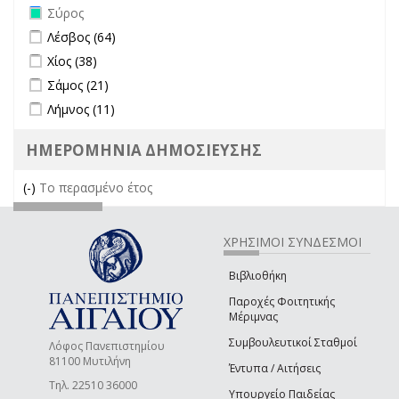
Remove Σύρος filter
Σύρος
Apply Λέσβος filter
Apply Λέσβος filter
Λέσβος (64)
Apply Χίος filter
Apply Χίος filter
Χίος (38)
Apply Σάμος filter
Apply Σάμος filter
Σάμος (21)
Apply Λήμνος filter
Apply Λήμνος filter
Λήμνος (11)
ΗΜΕΡΟΜΗΝΙΑ ΔΗΜΟΣΙΕΥΣΗΣ
(-)
Remove Το περασμένο έτος filter
Το περασμένο έτος
ΧΡΗΣΙΜΟΙ ΣΥΝΔΕΣΜΟΙ
Βιβλιοθήκη
Παροχές Φοιτητικής
Μέριμνας
Συμβουλευτικοί Σταθμοί
Λόφος Πανεπιστημίου
81100 Μυτιλήνη
Έντυπα / Αιτήσεις
Τηλ. 22510 36000
Υπουργείο Παιδείας