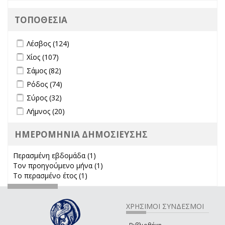
ΤΟΠΟΘΕΣΙΑ
Apply Λέσβος filter
Apply Λέσβος filter
Λέσβος (124)
Apply Χίος filter
Apply Χίος filter
Χίος (107)
Apply Σάμος filter
Apply Σάμος filter
Σάμος (82)
Apply Ρόδος filter
Apply Ρόδος filter
Ρόδος (74)
Apply Σύρος filter
Apply Σύρος filter
Σύρος (32)
Apply Λήμνος filter
Apply Λήμνος filter
Λήμνος (20)
ΗΜΕΡΟΜΗΝΙΑ ΔΗΜΟΣΙΕΥΣΗΣ
Περασμένη εβδομάδα (1)
Apply Περασμένη εβδομάδα filter
Τον προηγούμενο μήνα (1)
Apply Τον προηγούμενο μήνα
Το περασμένο έτος (1)
Apply Το περασμένο έτος filter
filter
ΧΡΗΣΙΜΟΙ ΣΥΝΔΕΣΜΟΙ