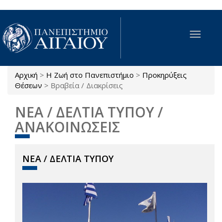
Παράκαμψη προς το κυρίως περιεχόμενο
Toggle
navigat
Αρχική
>
Η Ζωή στο Πανεπιστήμιο
>
Προκηρύξεις
Είστε εδώ
Θέσεων
>
Βραβεία / Διακρίσεις
ΝΕΑ / ΔΕΛΤΙΑ ΤΥΠΟΥ /
ΑΝΑΚΟΙΝΩΣΕΙΣ
ΝΕΑ / ΔΕΛΤΙΑ ΤΥΠΟΥ