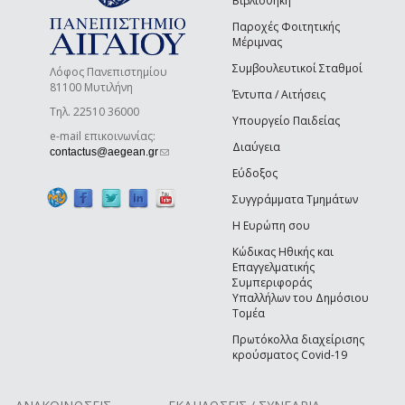
Βιβλιοθήκη
Παροχές Φοιτητικής
Μέριμνας
Συμβουλευτικοί Σταθμοί
Λόφος Πανεπιστημίου
81100 Μυτιλήνη
Έντυπα / Αιτήσεις
Τηλ. 22510 36000
Υπουργείο Παιδείας
e-mail επικοινωνίας:
Διαύγεια
(link sends e-mail)
contactus@aegean.gr
Εύδοξος
Συγγράμματα Τμημάτων
Η Ευρώπη σου
Κώδικας Ηθικής και
Επαγγελματικής
Συμπεριφοράς
Υπαλλήλων του Δημόσιου
Τομέα
Πρωτόκολλα διαχείρισης
κρούσματος Covid-19