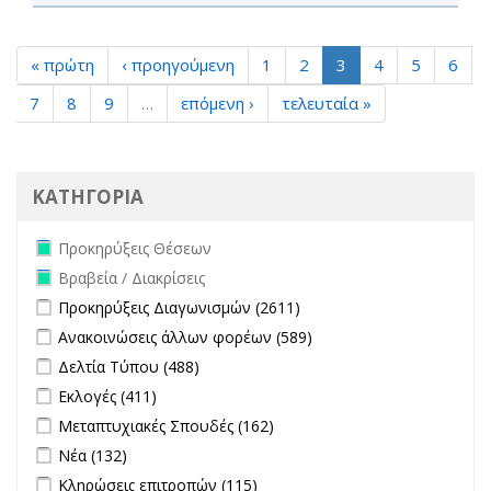
« πρώτη
‹ προηγούμενη
1
2
3
4
5
6
7
8
9
…
επόμενη ›
τελευταία »
ΚΑΤΗΓΟΡΙΑ
Remove Προκηρύξεις Θέσεων filter
Προκηρύξεις Θέσεων
Remove Βραβεία / Διακρίσεις filter
Βραβεία / Διακρίσεις
Apply Προκηρύξεις Διαγωνισμών filter
Apply Προκηρύξεις
Προκηρύξεις Διαγωνισμών (2611)
Διαγωνισμών filter
Apply Ανακοινώσεις άλλων φορέων filter
Apply Ανακοινώσεις
Ανακοινώσεις άλλων φορέων (589)
άλλων φορέων filter
Apply Δελτία Τύπου filter
Apply Δελτία Τύπου filter
Δελτία Τύπου (488)
Apply Εκλογές filter
Apply Εκλογές filter
Εκλογές (411)
Apply Μεταπτυχιακές Σπουδές filter
Apply Μεταπτυχιακές
Μεταπτυχιακές Σπουδές (162)
Σπουδές filter
Apply Νέα filter
Apply Νέα filter
Νέα (132)
Apply Κληρώσεις επιτροπών filter
Apply Κληρώσεις επιτροπών
Κληρώσεις επιτροπών (115)