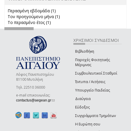
Περασμένη εβδομάδα (1)
Apply Περασμένη εβδομάδα filter
Τον προηγούμενο μήνα (1)
Apply Τον προηγούμενο μήνα
Το περασμένο έτος (1)
Apply Το περασμένο έτος filter
filter
ΧΡΗΣΙΜΟΙ ΣΥΝΔΕΣΜΟΙ
Βιβλιοθήκη
Παροχές Φοιτητικής
Μέριμνας
Συμβουλευτικοί Σταθμοί
Λόφος Πανεπιστημίου
81100 Μυτιλήνη
Έντυπα / Αιτήσεις
Τηλ. 22510 36000
Υπουργείο Παιδείας
e-mail επικοινωνίας:
Διαύγεια
(link sends e-mail)
contactus@aegean.gr
Εύδοξος
Συγγράμματα Τμημάτων
Η Ευρώπη σου