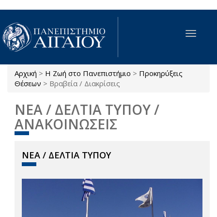
Παράκαμψη προς το κυρίως περιεχόμενο
Toggle
navigat
Αρχική
>
Η Ζωή στο Πανεπιστήμιο
>
Προκηρύξεις
Είστε εδώ
Θέσεων
>
Βραβεία / Διακρίσεις
ΝΕΑ / ΔΕΛΤΙΑ ΤΥΠΟΥ /
ΑΝΑΚΟΙΝΩΣΕΙΣ
ΝΕΑ / ΔΕΛΤΙΑ ΤΥΠΟΥ