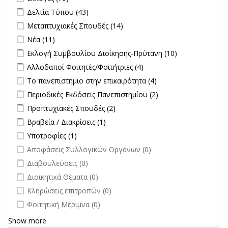
Apply Δελτία Τύπου filter
Apply Δελτία Τύπου filter
Δελτία Τύπου (43)
Apply Μεταπτυχιακές Σπουδές filter
Apply Μεταπτυχιακές
Μεταπτυχιακές Σπουδές (14)
Σπουδές filter
Apply Νέα filter
Apply Νέα filter
Νέα (11)
Apply Εκλογή Συμβουλίου Διοίκησης-Πρύτανη filter
Apply
Εκλογή Συμβουλίου Διοίκησης-Πρύτανη (10)
Εκλογή
Apply Αλλοδαποί Φοιτητές/Φοιτήτριες filter
Apply Αλλοδαποί
Αλλοδαποί Φοιτητές/Φοιτήτριες (4)
Συμβουλίου
Φοιτητές/Φοιτήτριες
Apply Το πανεπιστήμιο στην επικαιρότητα filter
Apply Το
Το πανεπιστήμιο στην επικαιρότητα (4)
Διοίκησης-
filter
πανεπιστήμιο στην
Πρύτανη
Apply Περιοδικές Εκδόσεις Πανεπιστημίου filter
Apply Περιοδικές
Περιοδικές Εκδόσεις Πανεπιστημίου (2)
επικαιρότητα filter
filter
Εκδόσεις
Apply Προπτυχιακές Σπουδές filter
Apply Προπτυχιακές Σπουδές
Προπτυχιακές Σπουδές (2)
Πανεπιστημίου
filter
Apply Βραβεία / Διακρίσεις filter
Apply Βραβεία / Διακρίσεις filter
Βραβεία / Διακρίσεις (1)
filter
Apply Υποτροφίες filter
Apply Υποτροφίες filter
Υποτροφίες (1)
undefined
Αποφάσεις Συλλογικών Οργάνων (0)
undefined
Διαβουλεύσεις (0)
undefined
Διοικητικά Θέματα (0)
undefined
Κληρώσεις επιτροπών (0)
undefined
Φοιτητική Μέριμνα (0)
Show more