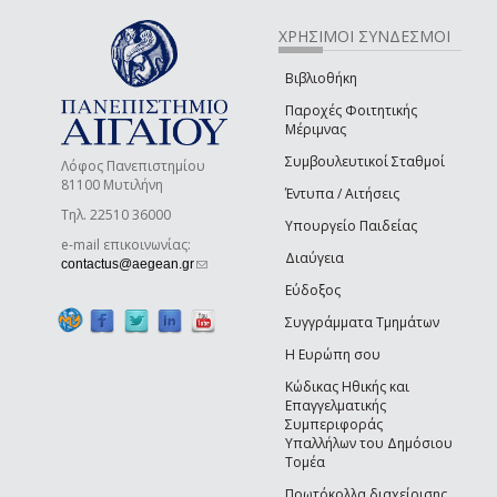
ΧΡΗΣΙΜΟΙ ΣΥΝΔΕΣΜΟΙ
Βιβλιοθήκη
Παροχές Φοιτητικής
Μέριμνας
Συμβουλευτικοί Σταθμοί
Λόφος Πανεπιστημίου
81100 Μυτιλήνη
Έντυπα / Αιτήσεις
Τηλ. 22510 36000
Υπουργείο Παιδείας
e-mail επικοινωνίας:
Διαύγεια
(link sends e-mail)
contactus@aegean.gr
Εύδοξος
Συγγράμματα Τμημάτων
Η Ευρώπη σου
Κώδικας Ηθικής και
Επαγγελματικής
Συμπεριφοράς
Υπαλλήλων του Δημόσιου
Τομέα
Πρωτόκολλα διαχείρισης