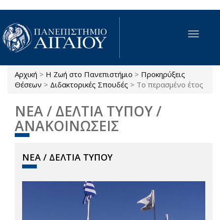
Παράκαμψη προς το κυρίως περιεχόμενο
Toggle
navigat
Αρχική
>
Η Ζωή στο Πανεπιστήμιο
>
Προκηρύξεις
Είστε εδώ
Θέσεων
>
Διδακτορικές Σπουδές
>
Το περασμένο έτος
ΝΕΑ / ΔΕΛΤΙΑ ΤΥΠΟΥ /
ΑΝΑΚΟΙΝΩΣΕΙΣ
ΝΕΑ / ΔΕΛΤΙΑ ΤΥΠΟΥ