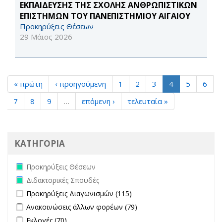
ΕΚΠΑΙΔΕΥΣΗΣ ΤΗΣ ΣΧΟΛΗΣ ΑΝΘΡΩΠΙΣΤΙΚΩΝ
ΕΠΙΣΤΗΜΩΝ ΤΟΥ ΠΑΝΕΠΙΣΤΗΜΙΟΥ ΑΙΓΑΙΟΥ
Προκηρύξεις Θέσεων
29 Μάιος 2026
« πρώτη
‹ προηγούμενη
1
2
3
4
5
6
7
8
9
…
επόμενη ›
τελευταία »
ΚΑΤΗΓΟΡΙΑ
Remove Προκηρύξεις Θέσεων filter
Προκηρύξεις Θέσεων
Remove Διδακτορικές Σπουδές filter
Διδακτορικές Σπουδές
Apply Προκηρύξεις Διαγωνισμών filter
Apply Προκηρύξεις
Προκηρύξεις Διαγωνισμών (115)
Διαγωνισμών filter
Apply Ανακοινώσεις άλλων φορέων filter
Apply Ανακοινώσεις
Ανακοινώσεις άλλων φορέων (79)
άλλων φορέων filter
Apply Εκλογές filter
Apply Εκλογές filter
Εκλογές (70)