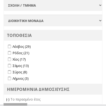
ΤΟΠΟΘΕΣΙΑ
Apply Λέσβος filter
Apply Λέσβος filter
Λέσβος (29)
Apply Ρόδος filter
Apply Ρόδος filter
Ρόδος (21)
Apply Χίος filter
Apply Χίος filter
Χίος (17)
Apply Σάμος filter
Apply Σάμος filter
Σάμος (13)
Apply Σύρος filter
Apply Σύρος filter
Σύρος (8)
Apply Λήμνος filter
Apply Λήμνος filter
Λήμνος (3)
ΗΜΕΡΟΜΗΝΙΑ ΔΗΜΟΣΙΕΥΣΗΣ
(-)
Remove Το περασμένο έτος filter
Το περασμένο έτος