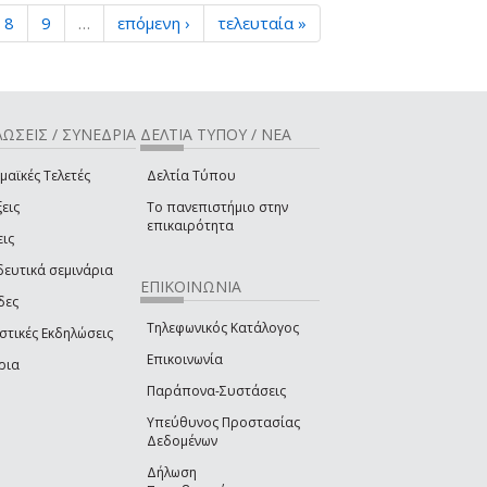
8
9
…
επόμενη ›
τελευταία »
ΩΣΕΙΣ / ΣΥΝΕΔΡΙΑ
ΔΕΛΤΙΑ ΤΥΠΟΥ / ΝΕΑ
μαϊκές Τελετές
Δελτία Τύπου
εις
Το πανεπιστήμιο στην
επικαιρότητα
εις
δευτικά σεμινάρια
ΕΠΙΚΟΙΝΩΝΙΑ
δες
Τηλεφωνικός Κατάλογος
στικές Εκδηλώσεις
Επικοινωνία
ρια
Παράπονα-Συστάσεις
Υπεύθυνος Προστασίας
Δεδομένων
Δήλωση