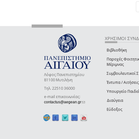
ΧΡΗΣΙΜΟΙ ΣΥΝ
Βιβλιοθήκη
Παροχές Φοιτητι
Μέριμνας
Συμβουλευτικοί 
Λόφος Πανεπιστημίου
81100 Μυτιλήνη
Έντυπα / Αιτήσεις
Τηλ. 22510 36000
Υπουργείο Παιδε
e-mail επικοινωνίας:
Διαύγεια
(link sends e-mail)
contactus@aegean.gr
Εύδοξος