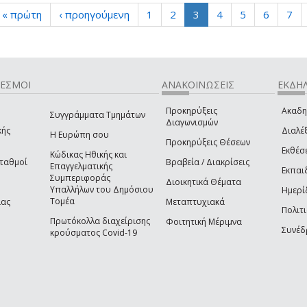
« πρώτη
‹ προηγούμενη
1
2
3
4
5
6
7
ΔΕΣΜΟΙ
ΑΝΑΚΟΙΝΩΣΕΙΣ
ΕΚΔΗΛ
Προκηρύξεις
Ακαδη
Συγγράμματα Τμημάτων
Διαγωνισμών
κής
Διαλέξ
Η Ευρώπη σου
Προκηρύξεις Θέσεων
Εκθέσ
Κώδικας Ηθικής και
Σταθμοί
Βραβεία / Διακρίσεις
Επαγγελματικής
Εκπαι
Συμπεριφοράς
Διοικητικά Θέματα
Υπαλλήλων του Δημόσιου
Ημερί
Τομέα
ίας
Μεταπτυχιακά
Πολιτι
Πρωτόκολλα διαχείρισης
Φοιτητική Μέριμνα
Συνέδ
κρούσματος Covid-19