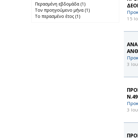
Περασμένη εβδομάδα (1)
Apply
ΔΕΟ
Τον προηγούμενο μήνα (1)
Περασμένη
Apply Τον
Προκ
Το περασμένο έτος (1)
Apply Το
εβδομάδα filter
προηγούμενο
15 Ι
περασμένο έτος
μήνα filter
filter
ΑΝΑ
ΑΝΘ
Προκ
3 Ιο
ΠΡΟ
Ν.4
Προκ
3 Ιο
ΠΡΟ