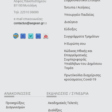
Συμβουλευτικοί Σταθμοί
Λόφος Πανεπιστημίου
81100 Μυτιλήνη
Έντυπα / Αιτήσεις
Τηλ. 22510 36000
Υπουργείο Παιδείας
e-mail επικοινωνίας:
Διαύγεια
(link sends e-mail)
contactus@aegean.gr
Εύδοξος
Συγγράμματα Τμημάτων
Η Ευρώπη σου
Κώδικας Ηθικής και
Επαγγελματικής
Συμπεριφοράς
Υπαλλήλων του Δημόσιου
Τομέα
Πρωτόκολλα διαχείρισης
κρούσματος Covid-19
ΑΝΑΚΟΙΝΩΣΕΙΣ
ΕΚΔΗΛΩΣΕΙΣ / ΣΥΝΕΔΡΙΑ
Προκηρύξεις
Ακαδημαϊκές Τελετές
Διαγωνισμών
Διαλέξεις