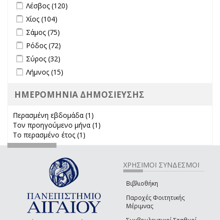
Apply Λέσβος filter
Apply Λέσβος filter
Λέσβος (120)
Apply Χίος filter
Apply Χίος filter
Χίος (104)
Apply Σάμος filter
Apply Σάμος filter
Σάμος (75)
Apply Ρόδος filter
Apply Ρόδος filter
Ρόδος (72)
Apply Σύρος filter
Apply Σύρος filter
Σύρος (32)
Apply Λήμνος filter
Apply Λήμνος filter
Λήμνος (15)
ΗΜΕΡΟΜΗΝΙΑ ΔΗΜΟΣΙΕΥΣΗΣ
Περασμένη εβδομάδα (1)
Apply Περασμένη εβδομάδα filter
Τον προηγούμενο μήνα (1)
Apply Τον προηγούμενο μήνα
Το περασμένο έτος (1)
Apply Το περασμένο έτος filter
filter
ΧΡΗΣΙΜΟΙ ΣΥΝΔΕΣΜΟΙ
Βιβλιοθήκη
Παροχές Φοιτητικής
Μέριμνας