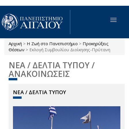
Παράκαμψη προς το κυρίως περιεχόμενο
Toggle
navigat
Αρχική
>
Η Ζωή στο Πανεπιστήμιο
>
Προκηρύξεις
Είστε εδώ
Θέσεων
>
Εκλογή Συμβουλίου Διοίκησης-Πρύτανη
ΝΕΑ / ΔΕΛΤΙΑ ΤΥΠΟΥ /
ΑΝΑΚΟΙΝΩΣΕΙΣ
ΝΕΑ / ΔΕΛΤΙΑ ΤΥΠΟΥ