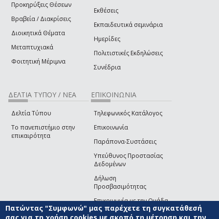
Προκηρύξεις Θέσεων
Εκθέσεις
Βραβεία / Διακρίσεις
Εκπαιδευτικά σεμινάρια
Διοικητικά Θέματα
Ημερίδες
Μεταπτυχιακά
Πολιτιστικές Εκδηλώσεις
Φοιτητική Μέριμνα
Συνέδρια
ΔΕΛΤΙΑ ΤΥΠΟΥ / ΝΕΑ
ΕΠΙΚΟΙΝΩΝΙΑ
Δελτία Τύπου
Τηλεφωνικός Κατάλογος
Το πανεπιστήμιο στην
Επικοινωνία
επικαιρότητα
Παράπονα-Συστάσεις
Υπεύθυνος Προστασίας
Δεδομένων
Δήλωση
Προσβασιμότητας
Επικοινωνία με την Ομάδα
Πατώντας "Συμφωνώ" μας παρέχετε τη συγκατάθεσή
Ανάπτυξης του site
(link sends e-mail)
σας για τη χρήση cookies με σκοπό τη μέτρηση και την