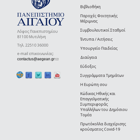
Βιβλιοθήκη
Παροχές Φοιτητικής
Μέριμνας
Συμβουλευτικοί Σταθμοί
Λόφος Πανεπιστημίου
81100 Μυτιλήνη
Έντυπα / Αιτήσεις
Τηλ. 22510 36000
Υπουργείο Παιδείας
e-mail επικοινωνίας:
Διαύγεια
(link sends e-mail)
contactus@aegean.gr
Εύδοξος
Συγγράμματα Τμημάτων
Η Ευρώπη σου
Κώδικας Ηθικής και
Επαγγελματικής
Συμπεριφοράς
Υπαλλήλων του Δημόσιου
Τομέα
Πρωτόκολλα διαχείρισης
κρούσματος Covid-19