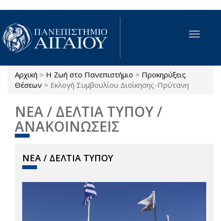
Παράκαμψη προς το κυρίως περιεχόμενο
Toggle
navigat
Αρχική
>
Η Ζωή στο Πανεπιστήμιο
>
Προκηρύξεις
Είστε εδώ
Θέσεων
>
Εκλογή Συμβουλίου Διοίκησης-Πρύτανη
ΝΕΑ / ΔΕΛΤΙΑ ΤΥΠΟΥ /
ΑΝΑΚΟΙΝΩΣΕΙΣ
ΝΕΑ / ΔΕΛΤΙΑ ΤΥΠΟΥ