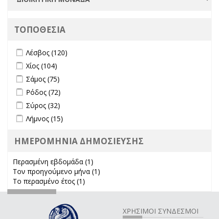
ΤΟΠΟΘΕΣΙΑ
Apply Λέσβος filter
Apply Λέσβος filter
Λέσβος (120)
Apply Χίος filter
Apply Χίος filter
Χίος (104)
Apply Σάμος filter
Apply Σάμος filter
Σάμος (75)
Apply Ρόδος filter
Apply Ρόδος filter
Ρόδος (72)
Apply Σύρος filter
Apply Σύρος filter
Σύρος (32)
Apply Λήμνος filter
Apply Λήμνος filter
Λήμνος (15)
ΗΜΕΡΟΜΗΝΙΑ ΔΗΜΟΣΙΕΥΣΗΣ
Περασμένη εβδομάδα (1)
Apply Περασμένη εβδομάδα filter
Τον προηγούμενο μήνα (1)
Apply Τον προηγούμενο μήνα
Το περασμένο έτος (1)
Apply Το περασμένο έτος filter
filter
ΧΡΗΣΙΜΟΙ ΣΥΝΔΕΣΜΟΙ