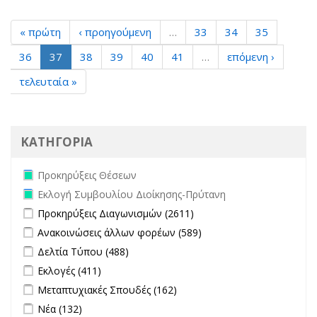
« πρώτη
‹ προηγούμενη
…
33
34
35
36
37
38
39
40
41
…
επόμενη ›
τελευταία »
ΚΑΤΗΓΟΡΙΑ
Remove Προκηρύξεις Θέσεων filter
Προκηρύξεις Θέσεων
Remove Εκλογή Συμβουλίου Διοίκησης-Πρύτανη filter
Εκλογή Συμβουλίου Διοίκησης-Πρύτανη
Apply Προκηρύξεις Διαγωνισμών filter
Apply Προκηρύξεις
Προκηρύξεις Διαγωνισμών (2611)
Διαγωνισμών filter
Apply Ανακοινώσεις άλλων φορέων filter
Apply Ανακοινώσεις
Ανακοινώσεις άλλων φορέων (589)
άλλων φορέων filter
Apply Δελτία Τύπου filter
Apply Δελτία Τύπου filter
Δελτία Τύπου (488)
Apply Εκλογές filter
Apply Εκλογές filter
Εκλογές (411)
Apply Μεταπτυχιακές Σπουδές filter
Apply Μεταπτυχιακές
Μεταπτυχιακές Σπουδές (162)
Σπουδές filter
Apply Νέα filter
Apply Νέα filter
Νέα (132)