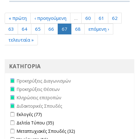
« πρώτη
‹ προηγούμενη
…
60
61
62
63
64
65
66
67
68
επόμενη ›
τελευταία »
ΚΑΤΗΓΟΡΙΑ
Remove Προκηρύξεις Διαγωνισμών filter
Προκηρύξεις Διαγωνισμών
Remove Προκηρύξεις Θέσεων filter
Προκηρύξεις Θέσεων
Remove Κληρώσεις επιτροπών filter
Κληρώσεις επιτροπών
Remove Διδακτορικές Σπουδές filter
Διδακτορικές Σπουδές
Apply Εκλογές filter
Apply Εκλογές filter
Εκλογές (77)
Apply Δελτία Τύπου filter
Apply Δελτία Τύπου filter
Δελτία Τύπου (35)
Apply Μεταπτυχιακές Σπουδές filter
Apply Μεταπτυχιακές
Μεταπτυχιακές Σπουδές (32)
Σπουδές filter
Apply Ψηφίσματα filter
Apply Ψηφίσματα filter