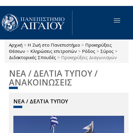
Παράκαμψη προς το κυρίως περιεχόμενο
Toggle
navigat
Αρχική
>
Η Ζωή στο Πανεπιστήμιο
>
Προκηρύξεις
Είστε εδώ
Θέσεων
>
Κληρώσεις επιτροπών
>
Ρόδος
>
Σύρος
>
Διδακτορικές Σπουδές
>
Προκηρύξεις Διαγωνισμών
ΝΕΑ / ΔΕΛΤΙΑ ΤΥΠΟΥ /
ΑΝΑΚΟΙΝΩΣΕΙΣ
ΝΕΑ / ΔΕΛΤΙΑ ΤΥΠΟΥ