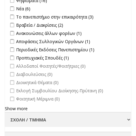
Ψηφίσματα (16)
Apply Νέα filter
Apply Νέα filter
Νέα (6)
Apply Το πανεπιστήμιο στην επικαιρότητα filter
Apply Το
Το πανεπιστήμιο στην επικαιρότητα (3)
πανεπιστήμιο στην
Apply Βραβεία / Διακρίσεις filter
Apply Βραβεία / Διακρίσεις filter
Βραβεία / Διακρίσεις (2)
επικαιρότητα filter
Apply Ανακοινώσεις άλλων φορέων filter
Apply Ανακοινώσεις
Ανακοινώσεις άλλων φορέων (1)
άλλων φορέων filter
Apply Αποφάσεις Συλλογικών Οργάνων filter
Apply Αποφάσεις
Αποφάσεις Συλλογικών Οργάνων (1)
Συλλογικών
Apply Περιοδικές Εκδόσεις Πανεπιστημίου filter
Apply Περιοδικές
Περιοδικές Εκδόσεις Πανεπιστημίου (1)
Οργάνων filter
Εκδόσεις
Apply Προπτυχιακές Σπουδές filter
Apply Προπτυχιακές Σπουδές
Προπτυχιακές Σπουδές (1)
Πανεπιστημίου
filter
undefined
Αλλοδαποί Φοιτητές/Φοιτήτριες (0)
filter
undefined
Διαβουλεύσεις (0)
undefined
Διοικητικά Θέματα (0)
undefined
Εκλογή Συμβουλίου Διοίκησης-Πρύτανη (0)
undefined
Φοιτητική Μέριμνα (0)
Show more