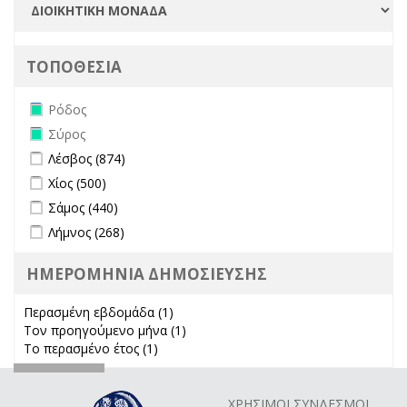
ΤΟΠΟΘΕΣΙΑ
Remove Ρόδος filter
Ρόδος
Remove Σύρος filter
Σύρος
Apply Λέσβος filter
Apply Λέσβος filter
Λέσβος (874)
Apply Χίος filter
Apply Χίος filter
Χίος (500)
Apply Σάμος filter
Apply Σάμος filter
Σάμος (440)
Apply Λήμνος filter
Apply Λήμνος filter
Λήμνος (268)
ΗΜΕΡΟΜΗΝΙΑ ΔΗΜΟΣΙΕΥΣΗΣ
Περασμένη εβδομάδα (1)
Apply Περασμένη εβδομάδα filter
Τον προηγούμενο μήνα (1)
Apply Τον προηγούμενο μήνα
Το περασμένο έτος (1)
Apply Το περασμένο έτος filter
filter
ΧΡΗΣΙΜΟΙ ΣΥΝΔΕΣΜΟΙ