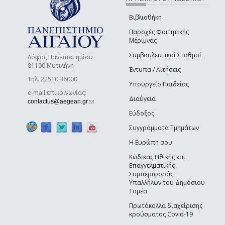
Βιβλιοθήκη
Παροχές Φοιτητικής
Μέριμνας
Συμβουλευτικοί Σταθμοί
Λόφος Πανεπιστημίου
81100 Μυτιλήνη
Έντυπα / Αιτήσεις
Τηλ. 22510 36000
Υπουργείο Παιδείας
e-mail επικοινωνίας:
Διαύγεια
(link sends e-mail)
contactus@aegean.gr
Εύδοξος
Συγγράμματα Τμημάτων
Η Ευρώπη σου
Κώδικας Ηθικής και
Επαγγελματικής
Συμπεριφοράς
Υπαλλήλων του Δημόσιου
Τομέα
Πρωτόκολλα διαχείρισης
κρούσματος Covid-19