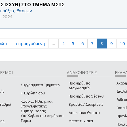
Σ ΙΣΧΥΕΙ) ΣΤΟ ΤΜΗΜΑ ΜΣΠΣ
ηρύξεις Θέσεων
τ 2024
ρώτη
‹ προηγούμενη
…
4
5
6
7
8
9
10
ΔΕΣΜΟΙ
ΑΝΑΚΟΙΝΩΣΕΙΣ
ΕΚΔΗΛ
Προκηρύξεις
Ακαδη
Συγγράμματα Τμημάτων
Διαγωνισμών
κής
Διαλέξ
Η Ευρώπη σου
Προκηρύξεις Θέσεων
Εκθέσ
Κώδικας Ηθικής και
Σταθμοί
Βραβεία / Διακρίσεις
Επαγγελματικής
Εκπαι
Συμπεριφοράς
Διοικητικά Θέματα
Υπαλλήλων του Δημόσιου
Ημερί
Τομέα
ίας
Μεταπτυχιακά
Πολιτι