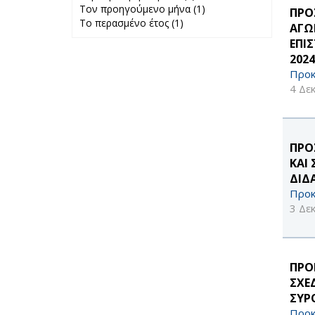
Τον προηγούμενο μήνα (1)
Περασμένη
Apply Τον
ΠΡΟ
Το περασμένο έτος (1)
Apply Το
εβδομάδα filter
προηγούμενο
ΑΓΩ
περασμένο έτος
μήνα filter
ΕΠΙ
filter
2024
Προκ
4 Δε
ΠΡΟ
ΚΑΙ
ΔΙΔ
Προκ
3 Δε
ΠΡΟ
ΣΧΕ
ΣΥΡΟ
Προκ