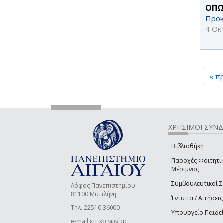
ΟΠΩ
Προκ
4 Οκ
« π
ΧΡΗΣΙΜΟΙ ΣΥΝ
Βιβλιοθήκη
Παροχές Φοιτητι
Μέριμνας
Συμβουλευτικοί 
Λόφος Πανεπιστημίου
81100 Μυτιλήνη
Έντυπα / Αιτήσεις
Τηλ. 22510 36000
Υπουργείο Παιδε
e-mail επικοινωνίας: