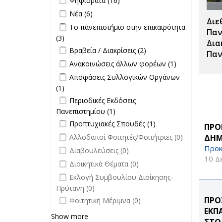
Ψηφίσματα (16)
Σπουδές filter
Apply Νέα filter
Apply Νέα filter
Νέα (6)
Διε
Apply Το πανεπιστήμιο στην
Το πανεπιστήμιο στην επικαιρότητα
Παν
επικαιρότητα filter
(3)
Apply Το πανεπιστήμιο στην
Δια
Apply Βραβεία / Διακρίσεις filter
επικαιρότητα filter
Apply
Βραβεία / Διακρίσεις (2)
Παν
Βραβεία /
Apply Ανακοινώσεις άλλων φορέων
Apply
Ανακοινώσεις άλλων φορέων (1)
Διακρίσεις
filter
Ανακοινώσεις
Apply Αποφάσεις Συλλογικών
Αποφάσεις Συλλογικών Οργάνων
filter
άλλων
Οργάνων filter
(1)
Apply Αποφάσεις Συλλογικών
φορέων filter
Apply Περιοδικές Εκδόσεις
Οργάνων filter
Περιοδικές Εκδόσεις
Πανεπιστημίου filter
Πανεπιστημίου (1)
Apply Περιοδικές
Apply Προπτυχιακές Σπουδές filter
Εκδόσεις
Apply
Προπτυχιακές Σπουδές (1)
ΠΡΟ
Πανεπιστημίου filter
Προπτυχιακές
undefined
ΔΗΜ
Αλλοδαποί Φοιτητές/Φοιτήτριες (0)
Σπουδές filter
Προκ
undefined
Διαβουλεύσεις (0)
10 Δ
undefined
Διοικητικά Θέματα (0)
undefined
Εκλογή Συμβουλίου Διοίκησης-
Πρύτανη (0)
undefined
ΠΡΟ
Φοιτητική Μέριμνα (0)
ΕΚΠ
Show more
ΣΤΟ