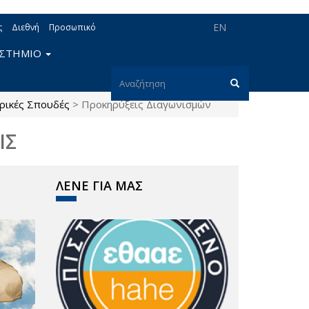
EN
ς
Διεθνή
Προσωπικό
ΙΣΤΗΜΙΟ
Φόρμα
ρικές Σπουδές
>
Προκηρύξεις Διαγωνισμών
αναζήτησης
Αναζήτηση
ΙΣ
ΛΕΝΕ ΓΙΑ ΜΑΣ