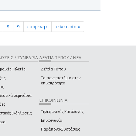
8
9
επόμενη ›
τελευταία »
ΩΣΕΙΣ / ΣΥΝΕΔΡΙΑ
ΔΕΛΤΙΑ ΤΥΠΟΥ / ΝΕΑ
μαϊκές Τελετές
Δελτία Τύπου
εις
Το πανεπιστήμιο στην
επικαιρότητα
εις
δευτικά σεμινάρια
ΕΠΙΚΟΙΝΩΝΙΑ
δες
Τηλεφωνικός Κατάλογος
στικές Εκδηλώσεις
Επικοινωνία
ρια
Παράπονα-Συστάσεις