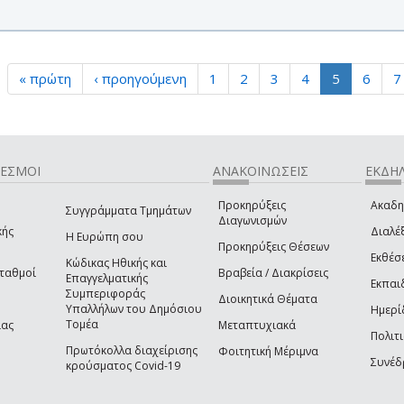
« πρώτη
‹ προηγούμενη
1
2
3
4
5
6
7
ΔΕΣΜΟΙ
ΑΝΑΚΟΙΝΩΣΕΙΣ
ΕΚΔΗΛ
Προκηρύξεις
Ακαδη
Συγγράμματα Τμημάτων
Διαγωνισμών
κής
Διαλέξ
Η Ευρώπη σου
Προκηρύξεις Θέσεων
Εκθέσ
Κώδικας Ηθικής και
Σταθμοί
Βραβεία / Διακρίσεις
Επαγγελματικής
Εκπαι
Συμπεριφοράς
Διοικητικά Θέματα
Υπαλλήλων του Δημόσιου
Ημερί
Τομέα
ίας
Μεταπτυχιακά
Πολιτι
Πρωτόκολλα διαχείρισης
Φοιτητική Μέριμνα
Συνέδ
κρούσματος Covid-19