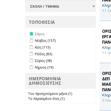
Κληρ
11 Σ
ΤΟΠΟΘΕΣΙΑ
ΟΡΙ
Remove Σάμος filter
Σάμος
ΕΡΓ
Apply Λέσβος filter
Apply Λέσβος filter
Λέσβος (157)
ΠΑΝ
Apply Χίος filter
Apply Χίος filter
Κληρ
Χίος (115)
11 Ι
Apply Ρόδος filter
Apply Ρόδος filter
Ρόδος (83)
Apply Σύρος filter
Apply Σύρος filter
Σύρος (38)
Apply Λήμνος filter
Apply Λήμνος filter
Λήμνος (19)
ΟΡΙ
ΗΜΕΡΟΜΗΝΙΑ
ΔΕΠ
ΔΗΜΟΣΙΕΥΣΗΣ
ΜΑΘ
ΠΑΝ
Τον προηγούμενο μήνα (1)
Apply Τον
Κληρ
Το περασμένο έτος (1)
Apply Το
προηγούμενο
5 Ιο
περασμένο έτος
μήνα filter
filter