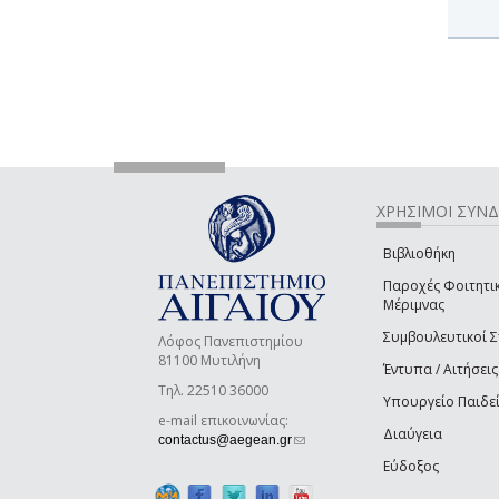
ΧΡΗΣΙΜΟΙ ΣΥΝ
Βιβλιοθήκη
Παροχές Φοιτητι
Μέριμνας
Συμβουλευτικοί 
Λόφος Πανεπιστημίου
81100 Μυτιλήνη
Έντυπα / Αιτήσεις
Τηλ. 22510 36000
Υπουργείο Παιδε
e-mail επικοινωνίας:
Διαύγεια
(link sends e-mail)
contactus@aegean.gr
Εύδοξος