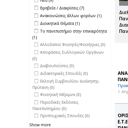
Νέα (9)
Σπουδές filter
Apply Βραβεία / Διακρίσεις filter
Apply
Βραβεία / Διακρίσεις (7)
Διε
Βραβεία /
Apply Ανακοινώσεις άλλων φορέων
Apply
Ανακοινώσεις άλλων φορέων (1)
Διακρίσεις
Παν
filter
Ανακοινώσεις
Apply Διοικητικά Θέματα filter
Apply Διοικητικά
Διοικητικά Θέματα (1)
filter
Δια
άλλων
Θέματα filter
Apply Το πανεπιστήμιο στην
Παν
Το πανεπιστήμιο στην επικαιρότητα
φορέων filter
επικαιρότητα filter
(1)
Apply Το πανεπιστήμιο στην
undefined
επικαιρότητα filter
Αλλοδαποί Φοιτητές/Φοιτήτριες (0)
undefined
Αποφάσεις Συλλογικών Οργάνων
(0)
undefined
Διαβουλεύσεις (0)
undefined
ΑΝΑ
Διδακτορικές Σπουδές (0)
ΠΑΝ
undefined
Εκλογή Συμβουλίου Διοίκησης-
Προκ
Πρύτανη (0)
1 Απ
undefined
Φοιτητική Μέριμνα (0)
undefined
Περιοδικές Εκδόσεις
Πανεπιστημίου (0)
undefined
ΟΡΙ
Προπτυχιακές Σπουδές (0)
Ε.Τ
Show more
ΠΑΝ