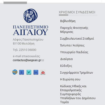
ΧΡΗΣΙΜΟΙ ΣΥΝΔΕΣΜΟΙ
Βιβλιοθήκη
Παροχές Φοιτητικής
Μέριμνας
Συμβουλευτικοί Σταθμοί
Λόφος Πανεπιστημίου
81100 Μυτιλήνη
Έντυπα / Αιτήσεις
Τηλ. 22510 36000
Υπουργείο Παιδείας
e-mail επικοινωνίας:
Διαύγεια
(link sends e-mail)
contactus@aegean.gr
Εύδοξος
Συγγράμματα Τμημάτων
Η Ευρώπη σου
Κώδικας Ηθικής και
Επαγγελματικής
Συμπεριφοράς
Υπαλλήλων του Δημόσιου
Τομέα