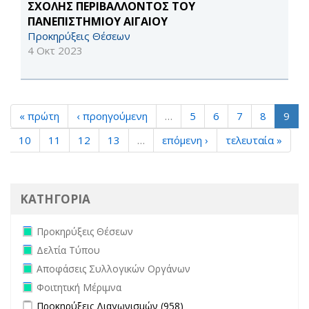
ΣΧΟΛΗΣ ΠΕΡΙΒΑΛΛΟΝΤΟΣ ΤΟΥ
ΠΑΝΕΠΙΣΤΗΜΙΟΥ ΑΙΓΑΙΟΥ
Προκηρύξεις Θέσεων
4 Οκτ 2023
« πρώτη
‹ προηγούμενη
…
5
6
7
8
9
10
11
12
13
…
επόμενη ›
τελευταία »
ΚΑΤΗΓΟΡΙΑ
Remove Προκηρύξεις Θέσεων filter
Προκηρύξεις Θέσεων
Remove Δελτία Τύπου filter
Δελτία Τύπου
Remove Αποφάσεις Συλλογικών Οργάνων filter
Αποφάσεις Συλλογικών Οργάνων
Remove Φοιτητική Μέριμνα filter
Φοιτητική Μέριμνα
Apply Προκηρύξεις Διαγωνισμών filter
Apply Προκηρύξεις
Προκηρύξεις Διαγωνισμών (958)