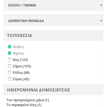
ΤΟΠΟΘΕΣΙΑ
Remove Λέσβος filter
Λέσβος
Remove Λήμνος filter
Λήμνος
Apply Χίος filter
Apply Χίος filter
Χίος (123)
Apply Σάμος filter
Apply Σάμος filter
Σάμος (105)
Apply Ρόδος filter
Apply Ρόδος filter
Ρόδος (98)
Apply Σύρος filter
Apply Σύρος filter
Σύρος (42)
ΗΜΕΡΟΜΗΝΙΑ ΔΗΜΟΣΙΕΥΣΗΣ
Τον προηγούμενο μήνα (1)
Apply Τον προηγούμενο μήνα
Το περασμένο έτος (1)
Apply Το περασμένο έτος filter
filter