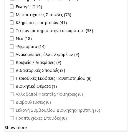
Διαγωνισμών filter
Apply Εκλογές filter
Apply Εκλογές filter
Εκλογές (119)
Apply Μεταπτυχιακές Σπουδές filter
Apply Μεταπτυχιακές
Μεταπτυχιακές Σπουδές (75)
Σπουδές filter
Apply Κληρώσεις επιτροπών filter
Apply Κληρώσεις επιτροπών
Κληρώσεις επιτροπών (41)
filter
Apply Το πανεπιστήμιο στην επικαιρότητα filter
Apply Το
Το πανεπιστήμιο στην επικαιρότητα (38)
πανεπιστήμιο
Apply Νέα filter
Apply Νέα filter
Νέα (18)
στην
Apply Ψηφίσματα filter
Apply Ψηφίσματα filter
Ψηφίσματα (14)
επικαιρότητα filter
Apply Ανακοινώσεις άλλων φορέων filter
Apply Ανακοινώσεις
Ανακοινώσεις άλλων φορέων (9)
άλλων φορέων filter
Apply Βραβεία / Διακρίσεις filter
Apply Βραβεία / Διακρίσεις filter
Βραβεία / Διακρίσεις (9)
Apply Διδακτορικές Σπουδές filter
Apply Διδακτορικές Σπουδές
Διδακτορικές Σπουδές (8)
filter
Apply Περιοδικές Εκδόσεις Πανεπιστημίου filter
Apply Περιοδικές
Περιοδικές Εκδόσεις Πανεπιστημίου (8)
Εκδόσεις
Apply Διοικητικά Θέματα filter
Apply Διοικητικά Θέματα filter
Διοικητικά Θέματα (1)
Πανεπιστημίου
undefined
Αλλοδαποί Φοιτητές/Φοιτήτριες (0)
filter
undefined
Διαβουλεύσεις (0)
undefined
Εκλογή Συμβουλίου Διοίκησης-Πρύτανη (0)
undefined
Προπτυχιακές Σπουδές (0)
Show more