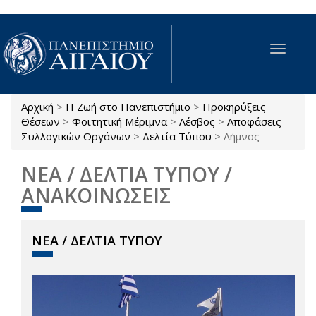
Παράκαμψη προς το κυρίως περιεχόμενο
Toggle
navigat
Αρχική
>
Η Ζωή στο Πανεπιστήμιο
>
Προκηρύξεις
Είστε εδώ
Θέσεων
>
Φοιτητική Μέριμνα
>
Λέσβος
>
Αποφάσεις
Συλλογικών Οργάνων
>
Δελτία Τύπου
>
Λήμνος
ΝΕΑ / ΔΕΛΤΙΑ ΤΥΠΟΥ /
ΑΝΑΚΟΙΝΩΣΕΙΣ
ΝΕΑ / ΔΕΛΤΙΑ ΤΥΠΟΥ