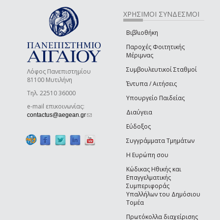
ΧΡΗΣΙΜΟΙ ΣΥΝΔΕΣΜΟΙ
Βιβλιοθήκη
Παροχές Φοιτητικής
Μέριμνας
Συμβουλευτικοί Σταθμοί
Λόφος Πανεπιστημίου
81100 Μυτιλήνη
Έντυπα / Αιτήσεις
Τηλ. 22510 36000
Υπουργείο Παιδείας
e-mail επικοινωνίας:
Διαύγεια
(link sends e-mail)
contactus@aegean.gr
Εύδοξος
Συγγράμματα Τμημάτων
Η Ευρώπη σου
Κώδικας Ηθικής και
Επαγγελματικής
Συμπεριφοράς
Υπαλλήλων του Δημόσιου
Τομέα
Πρωτόκολλα διαχείρισης