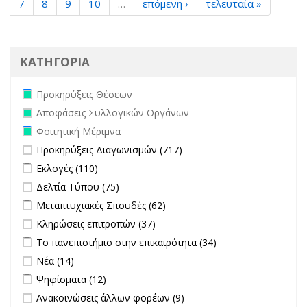
7
8
9
10
…
επόμενη ›
τελευταία »
ΚΑΤΗΓΟΡΙΑ
Remove Προκηρύξεις Θέσεων filter
Προκηρύξεις Θέσεων
Remove Αποφάσεις Συλλογικών Οργάνων filter
Αποφάσεις Συλλογικών Οργάνων
Remove Φοιτητική Μέριμνα filter
Φοιτητική Μέριμνα
Apply Προκηρύξεις Διαγωνισμών filter
Apply Προκηρύξεις
Προκηρύξεις Διαγωνισμών (717)
Διαγωνισμών filter
Apply Εκλογές filter
Apply Εκλογές filter
Εκλογές (110)
Apply Δελτία Τύπου filter
Apply Δελτία Τύπου filter
Δελτία Τύπου (75)
Apply Μεταπτυχιακές Σπουδές filter
Apply Μεταπτυχιακές
Μεταπτυχιακές Σπουδές (62)
Σπουδές filter
Apply Κληρώσεις επιτροπών filter
Apply Κληρώσεις επιτροπών
Κληρώσεις επιτροπών (37)
filter
Apply Το πανεπιστήμιο στην επικαιρότητα filter
Apply Το
Το πανεπιστήμιο στην επικαιρότητα (34)
πανεπιστήμιο
Apply Νέα filter
Apply Νέα filter
Νέα (14)
στην
Apply Ψηφίσματα filter
Apply Ψηφίσματα filter
Ψηφίσματα (12)
επικαιρότητα filter
Apply Ανακοινώσεις άλλων φορέων filter
Apply Ανακοινώσεις
Ανακοινώσεις άλλων φορέων (9)