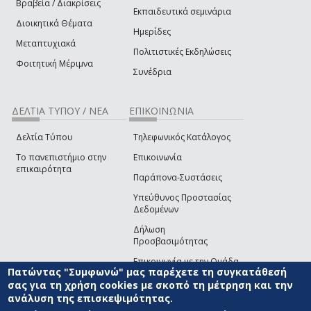
Βραβεία / Διακρίσεις
Εκπαιδευτικά σεμινάρια
Διοικητικά Θέματα
Ημερίδες
Μεταπτυχιακά
Πολιτιστικές Εκδηλώσεις
Φοιτητική Μέριμνα
Συνέδρια
ΔΕΛΤΙΑ ΤΥΠΟΥ / ΝΕΑ
ΕΠΙΚΟΙΝΩΝΙΑ
Δελτία Τύπου
Τηλεφωνικός Κατάλογος
Το πανεπιστήμιο στην
Επικοινωνία
επικαιρότητα
Παράπονα-Συστάσεις
Υπεύθυνος Προστασίας
Δεδομένων
Δήλωση
Προσβασιμότητας
Επικοινωνία με την Ομάδα
Πατώντας "Συμφωνώ" μας παρέχετε τη συγκατάθεσή
Ανάπτυξης του site
(link sends e-mail)
σας για τη χρήση cookies με σκοπό τη μέτρηση και την
ανάλυση της επισκεψιμότητας.
© ΠΑΝΕΠΙΣΤΗΜΙΟ ΑΙΓΑΙΟΥ
ΟΡΟΙ ΧΡΗΣΗΣ
ΠΟΛΙΤΙΚΗ COOKIES
ΟΜΑΔΑ
ΑΝΑΠΤΥΞΗΣ