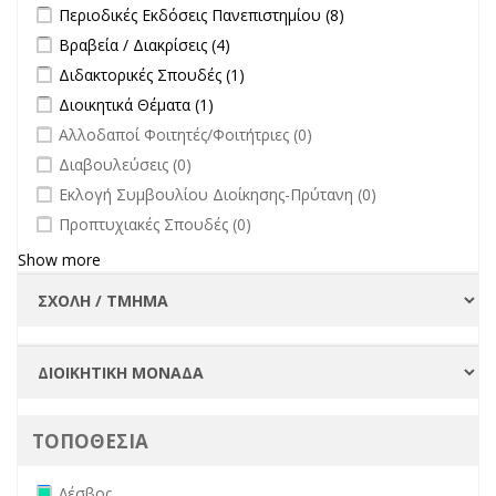
άλλων φορέων filter
Apply Περιοδικές Εκδόσεις Πανεπιστημίου filter
Apply Περιοδικές
Περιοδικές Εκδόσεις Πανεπιστημίου (8)
Εκδόσεις
Apply Βραβεία / Διακρίσεις filter
Apply Βραβεία / Διακρίσεις filter
Βραβεία / Διακρίσεις (4)
Πανεπιστημίου
Apply Διδακτορικές Σπουδές filter
Apply Διδακτορικές Σπουδές
Διδακτορικές Σπουδές (1)
filter
filter
Apply Διοικητικά Θέματα filter
Apply Διοικητικά Θέματα filter
Διοικητικά Θέματα (1)
undefined
Αλλοδαποί Φοιτητές/Φοιτήτριες (0)
undefined
Διαβουλεύσεις (0)
undefined
Εκλογή Συμβουλίου Διοίκησης-Πρύτανη (0)
undefined
Προπτυχιακές Σπουδές (0)
Show more
ΤΟΠΟΘΕΣΙΑ
Remove Λέσβος filter
Λέσβος