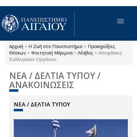
Παράκαμψη προς το κυρίως περιεχόμενο
Toggle
navigat
Αρχική
>
Η Ζωή στο Πανεπιστήμιο
>
Προκηρύξεις
Είστε εδώ
Θέσεων
>
Φοιτητική Μέριμνα
>
Λέσβος
>
Αποφάσεις
Συλλογικών Οργάνων
ΝΕΑ / ΔΕΛΤΙΑ ΤΥΠΟΥ /
ΑΝΑΚΟΙΝΩΣΕΙΣ
ΝΕΑ / ΔΕΛΤΙΑ ΤΥΠΟΥ