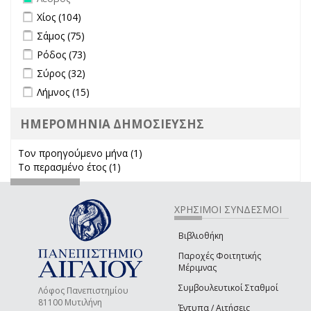
Apply Χίος filter
Apply Χίος filter
Χίος (104)
Apply Σάμος filter
Apply Σάμος filter
Σάμος (75)
Apply Ρόδος filter
Apply Ρόδος filter
Ρόδος (73)
Apply Σύρος filter
Apply Σύρος filter
Σύρος (32)
Apply Λήμνος filter
Apply Λήμνος filter
Λήμνος (15)
ΗΜΕΡΟΜΗΝΙΑ ΔΗΜΟΣΙΕΥΣΗΣ
Τον προηγούμενο μήνα (1)
Apply Τον προηγούμενο μήνα
Το περασμένο έτος (1)
Apply Το περασμένο έτος filter
filter
ΧΡΗΣΙΜΟΙ ΣΥΝΔΕΣΜΟΙ
Βιβλιοθήκη
Παροχές Φοιτητικής
Μέριμνας
Συμβουλευτικοί Σταθμοί
Λόφος Πανεπιστημίου
81100 Μυτιλήνη
Έντυπα / Αιτήσεις