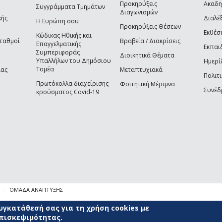
Προκηρύξεις
Ακαδη
Συγγράμματα Τμημάτων
Διαγωνισμών
κής
Διαλέξ
Η Ευρώπη σου
Προκηρύξεις Θέσεων
Εκθέσ
Κώδικας Ηθικής και
Σταθμοί
Βραβεία / Διακρίσεις
Επαγγελματικής
Εκπαι
Συμπεριφοράς
Διοικητικά Θέματα
Υπαλλήλων του Δημόσιου
Ημερί
Τομέα
ίας
Μεταπτυχιακά
Πολιτι
Πρωτόκολλα διαχείρισης
Φοιτητική Μέριμνα
Συνέδ
κρούσματος Covid-19
ΟΜΑΔΑ ΑΝΑΠΤΥΞΗΣ
γκατάθεσή σας για τη χρήση cookies με
επισκεψιμότητας.