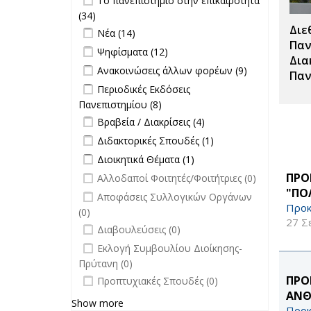
Το πανεπιστήμιο στην επικαιρότητα
επιτροπών
επικαιρότητα filter
(34)
Apply Το πανεπιστήμιο στην
filter
Διε
Apply Νέα filter
επικαιρότητα filter
Apply Νέα filter
Νέα (14)
Παν
Apply Ψηφίσματα filter
Apply Ψηφίσματα filter
Ψηφίσματα (12)
Δια
Apply Ανακοινώσεις άλλων φορέων
Apply
Ανακοινώσεις άλλων φορέων (9)
Παν
filter
Ανακοινώσεις
Apply Περιοδικές Εκδόσεις
Περιοδικές Εκδόσεις
άλλων
Πανεπιστημίου filter
Πανεπιστημίου (8)
Apply Περιοδικές
φορέων filter
Apply Βραβεία / Διακρίσεις filter
Εκδόσεις
Apply
Βραβεία / Διακρίσεις (4)
Πανεπιστημίου filter
Βραβεία /
Apply Διδακτορικές Σπουδές filter
Apply
Διδακτορικές Σπουδές (1)
Διακρίσεις
Διδακτορικές
Apply Διοικητικά Θέματα filter
Apply Διοικητικά
Διοικητικά Θέματα (1)
filter
Σπουδές
Θέματα filter
undefined
ΠΡΟ
Αλλοδαποί Φοιτητές/Φοιτήτριες (0)
filter
"ΠΟ
undefined
Αποφάσεις Συλλογικών Οργάνων
Προκ
(0)
27 Σ
undefined
Διαβουλεύσεις (0)
undefined
Εκλογή Συμβουλίου Διοίκησης-
Πρύτανη (0)
undefined
ΠΡΟ
Προπτυχιακές Σπουδές (0)
ΑΝΘ
Show more
Προκ