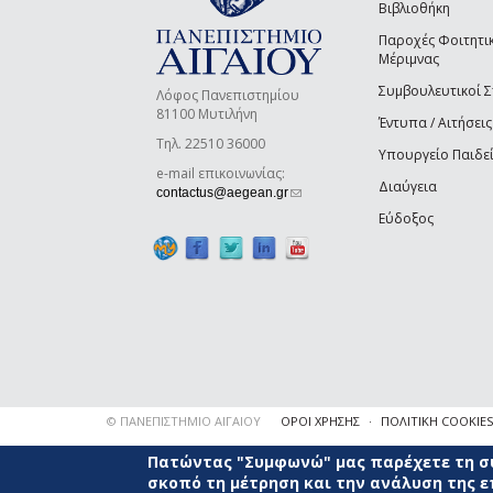
Βιβλιοθήκη
Παροχές Φοιτητι
Μέριμνας
Συμβουλευτικοί 
Λόφος Πανεπιστημίου
81100 Μυτιλήνη
Έντυπα / Αιτήσεις
Τηλ. 22510 36000
Υπουργείο Παιδε
e-mail επικοινωνίας:
Διαύγεια
(link sends e-mail)
contactus@aegean.gr
Εύδοξος
© ΠΑΝΕΠΙΣΤΗΜΙΟ ΑΙΓΑΙΟΥ
ΟΡΟΙ ΧΡΗΣΗΣ
ΠΟΛΙΤΙΚΗ COOKIES
Πατώντας "Συμφωνώ" μας παρέχετε τη συ
σκοπό τη μέτρηση και την ανάλυση της 