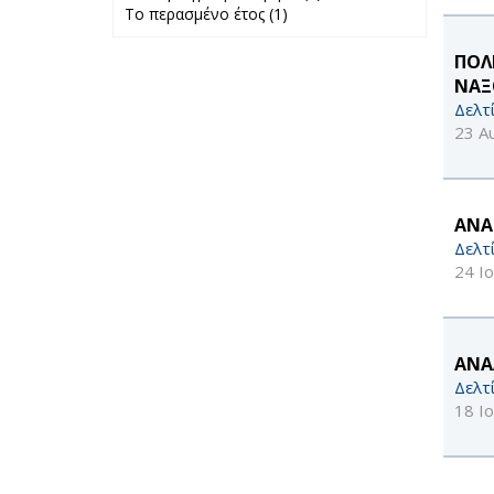
Το περασμένο έτος (1)
Apply Το
προηγούμενο
περασμένο έτος
μήνα filter
filter
ΠΟΛ
ΝΑΞ
Δελτ
23 Α
ΑΝΑ
Δελτ
24 Ι
ΑΝΑ
Δελτ
18 Ι