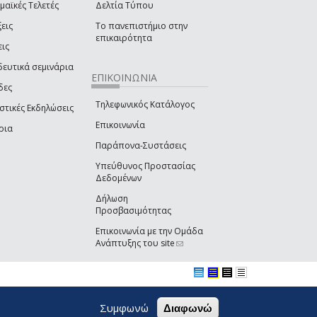
μαϊκές Τελετές
Δελτία Τύπου
εις
Το πανεπιστήμιο στην
επικαιρότητα
εις
δευτικά σεμινάρια
ΕΠΙΚΟΙΝΩΝΙΑ
δες
Τηλεφωνικός Κατάλογος
στικές Εκδηλώσεις
Επικοινωνία
ρια
Παράπονα-Συστάσεις
Υπεύθυνος Προστασίας
Δεδομένων
Δήλωση
Προσβασιμότητας
Επικοινωνία με την Ομάδα
Ανάπτυξης του site
(link sends e-mail)
Συμφωνώ
Διαφωνώ