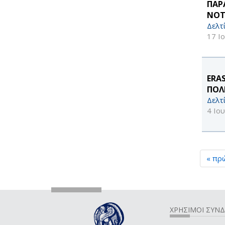
ΠΑΡ
ΝΟΤ
Δελτ
17 Ι
ERA
ΠΟΛΙ
Δελτ
4 Ιο
« πρ
ΧΡΗΣΙΜΟΙ ΣΥΝ