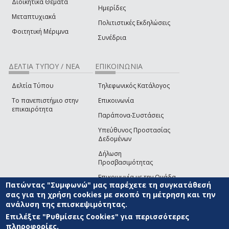
Διοικητικά Θέματα
Ημερίδες
Μεταπτυχιακά
Πολιτιστικές Εκδηλώσεις
Φοιτητική Μέριμνα
Συνέδρια
ΔΕΛΤΙΑ ΤΥΠΟΥ / ΝΕΑ
ΕΠΙΚΟΙΝΩΝΙΑ
Δελτία Τύπου
Τηλεφωνικός Κατάλογος
Το πανεπιστήμιο στην
Επικοινωνία
επικαιρότητα
Παράπονα-Συστάσεις
Υπεύθυνος Προστασίας
Δεδομένων
Δήλωση
Προσβασιμότητας
Επικοινωνία με την Ομάδα
Πατώντας "Συμφωνώ" μας παρέχετε τη συγκατάθεσή
Ανάπτυξης του site
(link sends e-mail)
σας για τη χρήση cookies με σκοπό τη μέτρηση και την
ανάλυση της επισκεψιμότητας.
© ΠΑΝΕΠΙΣΤΗΜΙΟ ΑΙΓΑΙΟΥ
ΟΡΟΙ ΧΡΗΣΗΣ
ΠΟΛΙΤΙΚΗ COOKIES
ΟΜΑΔΑ
ΑΝΑΠΤΥΞΗΣ
Επιλέξτε "Ρυθμίσεις Cookies" για περισσότερες
πληροφορίες.