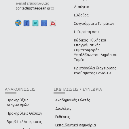
e-mail επικοινωνίας:
Διαύγεια
(link sends e-mail)
contactus@aegean.gr
Εύδοξος
Συγγράμματα Τμημάτων
Η Ευρώπη σου
Κώδικας Ηθικής και
Επαγγελματικής
Συμπεριφοράς
Υπαλλήλων του Δημόσιου
Τομέα
Πρωτόκολλα διαχείρισης
κρούσματος Covid-19
ΑΝΑΚΟΙΝΩΣΕΙΣ
ΕΚΔΗΛΩΣΕΙΣ / ΣΥΝΕΔΡΙΑ
Προκηρύξεις
Ακαδημαϊκές Τελετές
Διαγωνισμών
Διαλέξεις
Προκηρύξεις Θέσεων
Εκθέσεις
Βραβεία / Διακρίσεις
Εκπαιδευτικά σεμινάρια