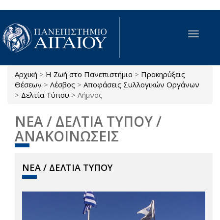
Παράκαμψη προς το κυρίως περιεχόμενο
Toggle
navigat
Αρχική
>
Η Ζωή στο Πανεπιστήμιο
>
Προκηρύξεις
Είστε εδώ
Θέσεων
>
Λέσβος
>
Αποφάσεις Συλλογικών Οργάνων
>
Δελτία Τύπου
>
Λήμνος
ΝΕΑ / ΔΕΛΤΙΑ ΤΥΠΟΥ /
ΑΝΑΚΟΙΝΩΣΕΙΣ
ΝΕΑ / ΔΕΛΤΙΑ ΤΥΠΟΥ