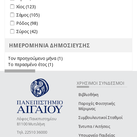
Apply Χίος filter
Apply Χίος filter
Χίος (123)
Apply Σάμος filter
Apply Σάμος filter
Σάμος (105)
Apply Ρόδος filter
Apply Ρόδος filter
Ρόδος (98)
Apply Σύρος filter
Apply Σύρος filter
Σύρος (42)
ΗΜΕΡΟΜΗΝΙΑ ΔΗΜΟΣΙΕΥΣΗΣ
Τον προηγούμενο μήνα (1)
Apply Τον προηγούμενο μήνα
Το περασμένο έτος (1)
Apply Το περασμένο έτος filter
filter
ΧΡΗΣΙΜΟΙ ΣΥΝΔΕΣΜΟΙ
Βιβλιοθήκη
Παροχές Φοιτητικής
Μέριμνας
Συμβουλευτικοί Σταθμοί
Λόφος Πανεπιστημίου
81100 Μυτιλήνη
Έντυπα / Αιτήσεις
Τηλ. 22510 36000
Υπουργείο Παιδείας