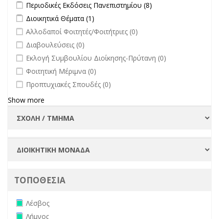
Apply Περιοδικές Εκδόσεις Πανεπιστημίου filter
Apply Περιοδικές
Περιοδικές Εκδόσεις Πανεπιστημίου (8)
Εκδόσεις
Apply Διοικητικά Θέματα filter
Apply Διοικητικά Θέματα filter
Διοικητικά Θέματα (1)
Πανεπιστημίου
undefined
Αλλοδαποί Φοιτητές/Φοιτήτριες (0)
filter
undefined
Διαβουλεύσεις (0)
undefined
Εκλογή Συμβουλίου Διοίκησης-Πρύτανη (0)
undefined
Φοιτητική Μέριμνα (0)
undefined
Προπτυχιακές Σπουδές (0)
Show more
ΤΟΠΟΘΕΣΙΑ
Remove Λέσβος filter
Λέσβος
Remove Λήμνος filter
Λήμνος