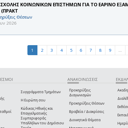
 ΣΧΟΛΗΣ ΚΟΙΝΩΝΙΚΩΝ ΕΠΙΣΤΗΜΩΝ ΓΙΑ ΤΟ ΕΑΡΙΝΟ ΕΞΑ
 (ΠΡΑΚΤ
ηρύξεις Θέσεων
ουν 2026
1
2
3
4
5
6
7
8
9
…
ΔΕΣΜΟΙ
ΑΝΑΚΟΙΝΩΣΕΙΣ
ΕΚΔΗΛ
Προκηρύξεις
Ακαδη
Συγγράμματα Τμημάτων
Διαγωνισμών
κής
Διαλέξ
Η Ευρώπη σου
Προκηρύξεις Θέσεων
Εκθέσ
Κώδικας Ηθικής και
Σταθμοί
Βραβεία / Διακρίσεις
Επαγγελματικής
Εκπαι
Συμπεριφοράς
Διοικητικά Θέματα
Υπαλλήλων του Δημόσιου
Ημερί
Τομέα