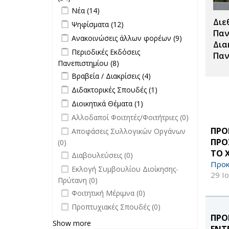
filter
Apply Νέα filter
επικαιρότητα filter
Apply Νέα filter
Νέα (14)
Διε
Apply Ψηφίσματα filter
Apply Ψηφίσματα filter
Ψηφίσματα (12)
Παν
Apply Ανακοινώσεις άλλων φορέων
Apply
Ανακοινώσεις άλλων φορέων (9)
Δια
filter
Ανακοινώσεις
Apply Περιοδικές Εκδόσεις
Περιοδικές Εκδόσεις
Παν
άλλων
Πανεπιστημίου filter
Πανεπιστημίου (8)
Apply Περιοδικές
φορέων filter
Apply Βραβεία / Διακρίσεις filter
Εκδόσεις
Apply
Βραβεία / Διακρίσεις (4)
Πανεπιστημίου filter
Βραβεία /
Apply Διδακτορικές Σπουδές filter
Apply
Διδακτορικές Σπουδές (1)
Διακρίσεις
Διδακτορικές
Apply Διοικητικά Θέματα filter
Apply Διοικητικά
Διοικητικά Θέματα (1)
filter
Σπουδές
Θέματα filter
undefined
Αλλοδαποί Φοιτητές/Φοιτήτριες (0)
filter
undefined
ΠΡΟ
Αποφάσεις Συλλογικών Οργάνων
ΠΡΟ
(0)
ΤΟ 
undefined
Διαβουλεύσεις (0)
Προκ
undefined
Εκλογή Συμβουλίου Διοίκησης-
29 Ι
Πρύτανη (0)
undefined
Φοιτητική Μέριμνα (0)
undefined
Προπτυχιακές Σπουδές (0)
ΠΡΟ
Show more
ΕΝΤ