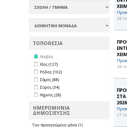
ΧΕΙ
Προκ
28 Ι
ΠΡΟ
ΤΟΠΟΘΕΣΙΑ
ΕΝΤ
ΧΕΙ
Remove Λέσβος filter
Λέσβος
Προκ
Apply Χίος filter
Apply Χίος filter
Χίος (127)
28 Ι
Apply Ρόδος filter
Apply Ρόδος filter
Ρόδος (102)
Apply Σάμος filter
Apply Σάμος filter
Σάμος (88)
Apply Σύρος filter
Apply Σύρος filter
Σύρος (34)
ΠΡΟ
Apply Λήμνος filter
Apply Λήμνος filter
Λήμνος (28)
ΣΤΑ
2026
ΗΜΕΡΟΜΗΝΙΑ
Προκ
ΔΗΜΟΣΙΕΥΣΗΣ
27 Ι
Τον προηγούμενο μήνα (1)
Apply Τον