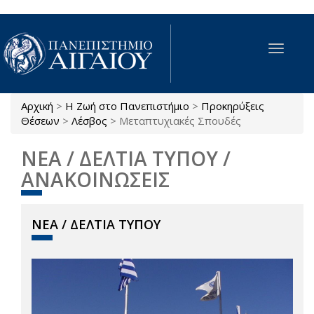
Παράκαμψη προς το κυρίως περιεχόμενο
Toggle
navigat
Αρχική
>
Η Ζωή στο Πανεπιστήμιο
>
Προκηρύξεις
Είστε εδώ
Θέσεων
>
Λέσβος
>
Μεταπτυχιακές Σπουδές
ΝΕΑ / ΔΕΛΤΙΑ ΤΥΠΟΥ /
ΑΝΑΚΟΙΝΩΣΕΙΣ
ΝΕΑ / ΔΕΛΤΙΑ ΤΥΠΟΥ