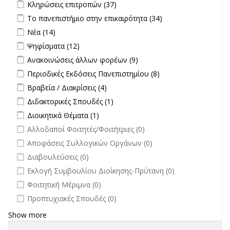
Apply Κληρώσεις επιτροπών filter
Apply Κληρώσεις επιτροπών
Κληρώσεις επιτροπών (37)
filter
Apply Το πανεπιστήμιο στην επικαιρότητα filter
Apply Το
Το πανεπιστήμιο στην επικαιρότητα (34)
πανεπιστήμιο
Apply Νέα filter
Apply Νέα filter
Νέα (14)
στην
Apply Ψηφίσματα filter
Apply Ψηφίσματα filter
Ψηφίσματα (12)
επικαιρότητα filter
Apply Ανακοινώσεις άλλων φορέων filter
Apply Ανακοινώσεις
Ανακοινώσεις άλλων φορέων (9)
άλλων φορέων filter
Apply Περιοδικές Εκδόσεις Πανεπιστημίου filter
Apply Περιοδικές
Περιοδικές Εκδόσεις Πανεπιστημίου (8)
Εκδόσεις
Apply Βραβεία / Διακρίσεις filter
Apply Βραβεία / Διακρίσεις filter
Βραβεία / Διακρίσεις (4)
Πανεπιστημίου
Apply Διδακτορικές Σπουδές filter
Apply Διδακτορικές Σπουδές
Διδακτορικές Σπουδές (1)
filter
filter
Apply Διοικητικά Θέματα filter
Apply Διοικητικά Θέματα filter
Διοικητικά Θέματα (1)
undefined
Αλλοδαποί Φοιτητές/Φοιτήτριες (0)
undefined
Αποφάσεις Συλλογικών Οργάνων (0)
undefined
Διαβουλεύσεις (0)
undefined
Εκλογή Συμβουλίου Διοίκησης-Πρύτανη (0)
undefined
Φοιτητική Μέριμνα (0)
undefined
Προπτυχιακές Σπουδές (0)
Show more