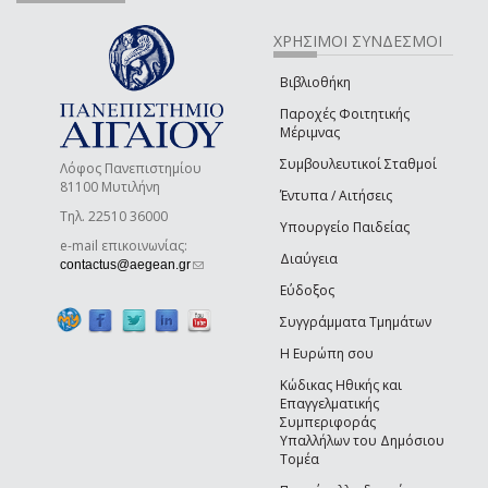
ΧΡΗΣΙΜΟΙ ΣΥΝΔΕΣΜΟΙ
Βιβλιοθήκη
Παροχές Φοιτητικής
Μέριμνας
Συμβουλευτικοί Σταθμοί
Λόφος Πανεπιστημίου
81100 Μυτιλήνη
Έντυπα / Αιτήσεις
Τηλ. 22510 36000
Υπουργείο Παιδείας
e-mail επικοινωνίας:
Διαύγεια
(link sends e-mail)
contactus@aegean.gr
Εύδοξος
Συγγράμματα Τμημάτων
Η Ευρώπη σου
Κώδικας Ηθικής και
Επαγγελματικής
Συμπεριφοράς
Υπαλλήλων του Δημόσιου
Τομέα