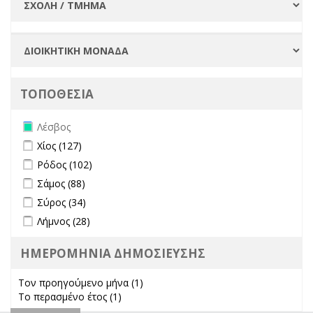
ΤΟΠΟΘΕΣΙΑ
Remove Λέσβος filter
Λέσβος
Apply Χίος filter
Apply Χίος filter
Χίος (127)
Apply Ρόδος filter
Apply Ρόδος filter
Ρόδος (102)
Apply Σάμος filter
Apply Σάμος filter
Σάμος (88)
Apply Σύρος filter
Apply Σύρος filter
Σύρος (34)
Apply Λήμνος filter
Apply Λήμνος filter
Λήμνος (28)
ΗΜΕΡΟΜΗΝΙΑ ΔΗΜΟΣΙΕΥΣΗΣ
Τον προηγούμενο μήνα (1)
Apply Τον προηγούμενο μήνα
Το περασμένο έτος (1)
Apply Το περασμένο έτος filter
filter