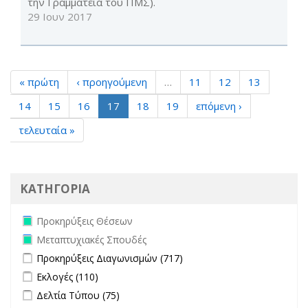
την Γραμματεία του ΠΜΣ).
29 Ιουν 2017
« πρώτη
‹ προηγούμενη
…
11
12
13
14
15
16
17
18
19
επόμενη ›
τελευταία »
ΚΑΤΗΓΟΡΙΑ
Remove Προκηρύξεις Θέσεων filter
Προκηρύξεις Θέσεων
Remove Μεταπτυχιακές Σπουδές filter
Μεταπτυχιακές Σπουδές
Apply Προκηρύξεις Διαγωνισμών filter
Apply Προκηρύξεις
Προκηρύξεις Διαγωνισμών (717)
Διαγωνισμών filter
Apply Εκλογές filter
Apply Εκλογές filter
Εκλογές (110)
Apply Δελτία Τύπου filter
Apply Δελτία Τύπου filter
Δελτία Τύπου (75)