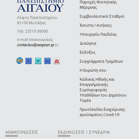
Παροχές Φοιτητικής
Μέριμνας
Συμβουλευτικοί Σταθμοί
Λόφος Πανεπιστημίου
81100 Μυτιλήνη
Έντυπα / Αιτήσεις
Τηλ. 22510 36000
Υπουργείο Παιδείας
e-mail επικοινωνίας:
Διαύγεια
(link sends e-mail)
contactus@aegean.gr
Εύδοξος
Συγγράμματα Τμημάτων
Η Ευρώπη σου
Κώδικας Ηθικής και
Επαγγελματικής
Συμπεριφοράς
Υπαλλήλων του Δημόσιου
Τομέα
Πρωτόκολλα διαχείρισης
κρούσματος Covid-19
ΑΝΑΚΟΙΝΩΣΕΙΣ
ΕΚΔΗΛΩΣΕΙΣ / ΣΥΝΕΔΡΙΑ