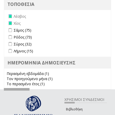
ΤΟΠΟΘΕΣΙΑ
Remove Λέσβος filter
Λέσβος
Remove Χίος filter
Χίος
Apply Σάμος filter
Apply Σάμος filter
Σάμος (75)
Apply Ρόδος filter
Apply Ρόδος filter
Ρόδος (73)
Apply Σύρος filter
Apply Σύρος filter
Σύρος (32)
Apply Λήμνος filter
Apply Λήμνος filter
Λήμνος (15)
ΗΜΕΡΟΜΗΝΙΑ ΔΗΜΟΣΙΕΥΣΗΣ
Περασμένη εβδομάδα (1)
Apply Περασμένη εβδομάδα filter
Τον προηγούμενο μήνα (1)
Apply Τον προηγούμενο μήνα
Το περασμένο έτος (1)
Apply Το περασμένο έτος filter
filter
ΧΡΗΣΙΜΟΙ ΣΥΝΔΕΣΜΟΙ
Βιβλιοθήκη