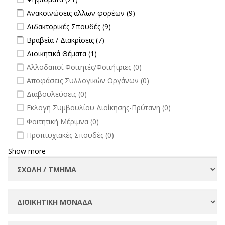
Apply Ανακοινώσεις άλλων φορέων filter
Apply Ανακοινώσεις
Ανακοινώσεις άλλων φορέων (9)
άλλων φορέων filter
Apply Διδακτορικές Σπουδές filter
Apply Διδακτορικές Σπουδές
Διδακτορικές Σπουδές (9)
filter
Apply Βραβεία / Διακρίσεις filter
Apply Βραβεία / Διακρίσεις filter
Βραβεία / Διακρίσεις (7)
Apply Διοικητικά Θέματα filter
Apply Διοικητικά Θέματα filter
Διοικητικά Θέματα (1)
undefined
Αλλοδαποί Φοιτητές/Φοιτήτριες (0)
undefined
Αποφάσεις Συλλογικών Οργάνων (0)
undefined
Διαβουλεύσεις (0)
undefined
Εκλογή Συμβουλίου Διοίκησης-Πρύτανη (0)
undefined
Φοιτητική Μέριμνα (0)
undefined
Προπτυχιακές Σπουδές (0)
Show more