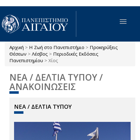
Παράκαμψη προς το κυρίως περιεχόμενο
Toggle
navigat
Αρχική
>
Η Ζωή στο Πανεπιστήμιο
>
Προκηρύξεις
Είστε εδώ
Θέσεων
>
Λέσβος
>
Περιοδικές Εκδόσεις
Πανεπιστημίου
>
Χίος
ΝΕΑ / ΔΕΛΤΙΑ ΤΥΠΟΥ /
ΑΝΑΚΟΙΝΩΣΕΙΣ
ΝΕΑ / ΔΕΛΤΙΑ ΤΥΠΟΥ