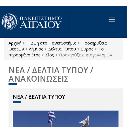
Παράκαμψη προς το κυρίως περιεχόμενο
Toggle
navigat
Αρχική
>
Η Ζωή στο Πανεπιστήμιο
>
Προκηρύξεις
Είστε εδώ
Θέσεων
>
Λήμνος
>
Δελτία Τύπου
>
Σύρος
>
Το
περασμένο έτος
>
Χίος
>
Προκηρύξεις Διαγωνισμών
ΝΕΑ / ΔΕΛΤΙΑ ΤΥΠΟΥ /
ΑΝΑΚΟΙΝΩΣΕΙΣ
ΝΕΑ / ΔΕΛΤΙΑ ΤΥΠΟΥ