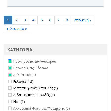
1
2
3
4
5
6
7
8
επόμενη ›
τελευταία »
ΚΑΤΗΓΟΡΙΑ
Remove Προκηρύξεις Διαγωνισμών filter
Προκηρύξεις Διαγωνισμών
Remove Προκηρύξεις Θέσεων filter
Προκηρύξεις Θέσεων
Remove Δελτία Τύπου filter
Δελτία Τύπου
Apply Εκλογές filter
Apply Εκλογές filter
Εκλογές (18)
Apply Μεταπτυχιακές Σπουδές filter
Apply Μεταπτυχιακές Σπουδές
Μεταπτυχιακές Σπουδές (5)
filter
Apply Διδακτορικές Σπουδές filter
Apply Διδακτορικές Σπουδές
Διδακτορικές Σπουδές (1)
filter
Apply Νέα filter
Apply Νέα filter
Νέα (1)
undefined
Αλλοδαποί Φοιτητές/Φοιτήτριες (0)