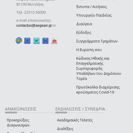
81100 Μυτιλήνη
Έντυπα / Αιτήσεις
Τηλ. 22510 36000
Υπουργείο Παιδείας
e-mail επικοινωνίας:
Διαύγεια
(link sends e-mail)
contactus@aegean.gr
Εύδοξος
Συγγράμματα Τμημάτων
Η Ευρώπη σου
Κώδικας Ηθικής και
Επαγγελματικής
Συμπεριφοράς
Υπαλλήλων του Δημόσιου
Τομέα
Πρωτόκολλα διαχείρισης
κρούσματος Covid-19
ΑΝΑΚΟΙΝΩΣΕΙΣ
ΕΚΔΗΛΩΣΕΙΣ / ΣΥΝΕΔΡΙΑ
Προκηρύξεις
Ακαδημαϊκές Τελετές
Διαγωνισμών
Διαλέξεις