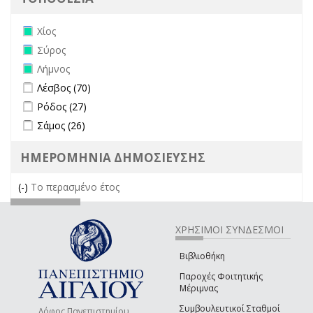
Remove Χίος filter
Χίος
Remove Σύρος filter
Σύρος
Remove Λήμνος filter
Λήμνος
Apply Λέσβος filter
Apply Λέσβος filter
Λέσβος (70)
Apply Ρόδος filter
Apply Ρόδος filter
Ρόδος (27)
Apply Σάμος filter
Apply Σάμος filter
Σάμος (26)
ΗΜΕΡΟΜΗΝΙΑ ΔΗΜΟΣΙΕΥΣΗΣ
(-)
Remove Το περασμένο έτος filter
Το περασμένο έτος
ΧΡΗΣΙΜΟΙ ΣΥΝΔΕΣΜΟΙ
Βιβλιοθήκη
Παροχές Φοιτητικής
Μέριμνας
Συμβουλευτικοί Σταθμοί
Λόφος Πανεπιστημίου