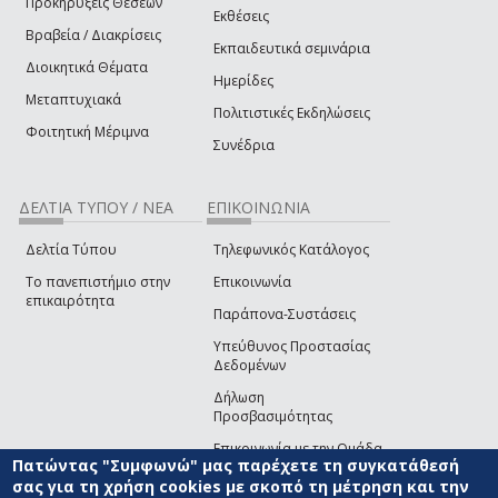
Προκηρύξεις Θέσεων
Εκθέσεις
Βραβεία / Διακρίσεις
Εκπαιδευτικά σεμινάρια
Διοικητικά Θέματα
Ημερίδες
Μεταπτυχιακά
Πολιτιστικές Εκδηλώσεις
Φοιτητική Μέριμνα
Συνέδρια
ΔΕΛΤΙΑ ΤΥΠΟΥ / ΝΕΑ
ΕΠΙΚΟΙΝΩΝΙΑ
Δελτία Τύπου
Τηλεφωνικός Κατάλογος
Το πανεπιστήμιο στην
Επικοινωνία
επικαιρότητα
Παράπονα-Συστάσεις
Υπεύθυνος Προστασίας
Δεδομένων
Δήλωση
Προσβασιμότητας
Επικοινωνία με την Ομάδα
Πατώντας "Συμφωνώ" μας παρέχετε τη συγκατάθεσή
Ανάπτυξης του site
(link sends e-mail)
σας για τη χρήση cookies με σκοπό τη μέτρηση και την