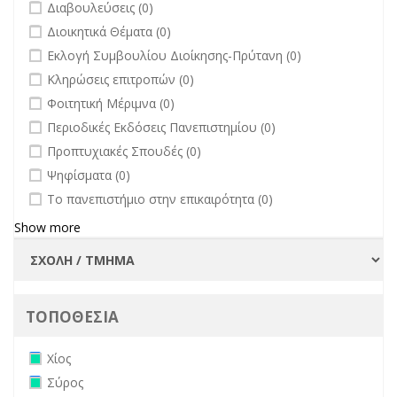
undefined
Διαβουλεύσεις (0)
undefined
Διοικητικά Θέματα (0)
undefined
Εκλογή Συμβουλίου Διοίκησης-Πρύτανη (0)
undefined
Κληρώσεις επιτροπών (0)
undefined
Φοιτητική Μέριμνα (0)
undefined
Περιοδικές Εκδόσεις Πανεπιστημίου (0)
undefined
Προπτυχιακές Σπουδές (0)
undefined
Ψηφίσματα (0)
undefined
Το πανεπιστήμιο στην επικαιρότητα (0)
Show more
ΤΟΠΟΘΕΣΙΑ
Remove Χίος filter
Χίος
Remove Σύρος filter
Σύρος