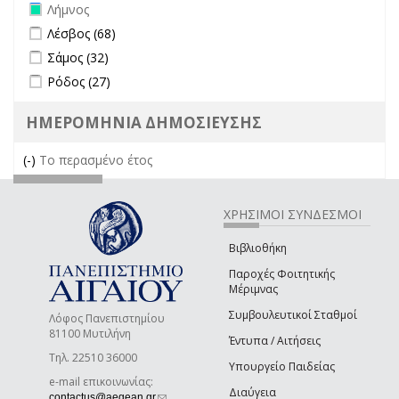
Remove Λήμνος filter
Λήμνος
Apply Λέσβος filter
Apply Λέσβος filter
Λέσβος (68)
Apply Σάμος filter
Apply Σάμος filter
Σάμος (32)
Apply Ρόδος filter
Apply Ρόδος filter
Ρόδος (27)
ΗΜΕΡΟΜΗΝΙΑ ΔΗΜΟΣΙΕΥΣΗΣ
(-)
Remove Το περασμένο έτος filter
Το περασμένο έτος
ΧΡΗΣΙΜΟΙ ΣΥΝΔΕΣΜΟΙ
Βιβλιοθήκη
Παροχές Φοιτητικής
Μέριμνας
Συμβουλευτικοί Σταθμοί
Λόφος Πανεπιστημίου
81100 Μυτιλήνη
Έντυπα / Αιτήσεις
Τηλ. 22510 36000
Υπουργείο Παιδείας
e-mail επικοινωνίας:
Διαύγεια
(link sends e-mail)
contactus@aegean.gr