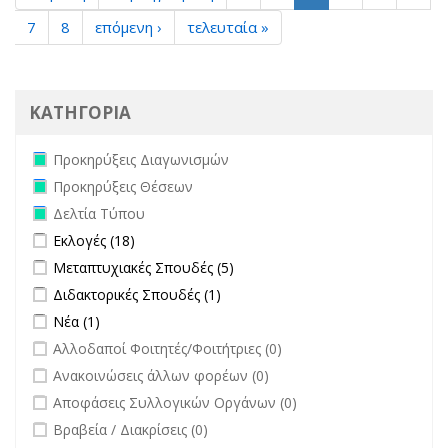
7
8
επόμενη ›
τελευταία »
ΚΑΤΗΓΟΡΙΑ
Remove Προκηρύξεις Διαγωνισμών filter
Προκηρύξεις Διαγωνισμών
Remove Προκηρύξεις Θέσεων filter
Προκηρύξεις Θέσεων
Remove Δελτία Τύπου filter
Δελτία Τύπου
Apply Εκλογές filter
Apply Εκλογές filter
Εκλογές (18)
Apply Μεταπτυχιακές Σπουδές filter
Apply Μεταπτυχιακές Σπουδές
Μεταπτυχιακές Σπουδές (5)
filter
Apply Διδακτορικές Σπουδές filter
Apply Διδακτορικές Σπουδές
Διδακτορικές Σπουδές (1)
filter
Apply Νέα filter
Apply Νέα filter
Νέα (1)
undefined
Αλλοδαποί Φοιτητές/Φοιτήτριες (0)
undefined
Ανακοινώσεις άλλων φορέων (0)
undefined
Αποφάσεις Συλλογικών Οργάνων (0)
undefined
Βραβεία / Διακρίσεις (0)