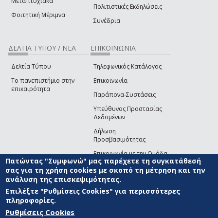
Μεταπτυχιακά
Πολιτιστικές Εκδηλώσεις
Φοιτητική Μέριμνα
Συνέδρια
ΔΕΛΤΙΑ ΤΥΠΟΥ / ΝΕΑ
ΕΠΙΚΟΙΝΩΝΙΑ
Δελτία Τύπου
Τηλεφωνικός Κατάλογος
Το πανεπιστήμιο στην
Επικοινωνία
επικαιρότητα
Παράπονα-Συστάσεις
Υπεύθυνος Προστασίας
Δεδομένων
Δήλωση
Προσβασιμότητας
Επικοινωνία με την Ομάδα
Πατώντας "Συμφωνώ" μας παρέχετε τη συγκατάθεσή
Ανάπτυξης του site
(link sends e-mail)
σας για τη χρήση cookies με σκοπό τη μέτρηση και την
ανάλυση της επισκεψιμότητας.
© ΠΑΝΕΠΙΣΤΗΜΙΟ ΑΙΓΑΙΟΥ
ΟΡΟΙ ΧΡΗΣΗΣ
ΠΟΛΙΤΙΚΗ COOKIES
ΟΜΑΔΑ
ΑΝΑΠΤΥΞΗΣ
Επιλέξτε "Ρυθμίσεις Cookies" για περισσότερες
πληροφορίες.
Ρυθμίσεις Cookies