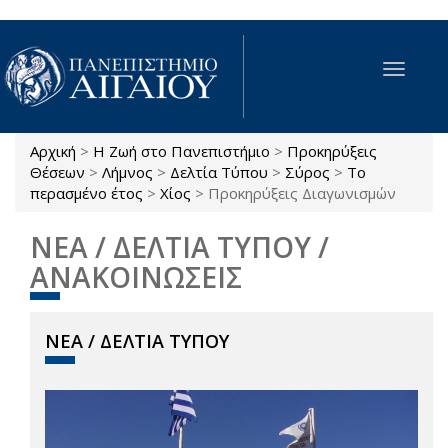
Παράκαμψη προς το κυρίως περιεχόμενο
Toggle
navigat
Αρχική
>
Η Ζωή στο Πανεπιστήμιο
>
Προκηρύξεις
Είστε εδώ
Θέσεων
>
Λήμνος
>
Δελτία Τύπου
>
Σύρος
>
Το
περασμένο έτος
>
Χίος
>
Προκηρύξεις Διαγωνισμών
ΝΕΑ / ΔΕΛΤΙΑ ΤΥΠΟΥ /
ΑΝΑΚΟΙΝΩΣΕΙΣ
ΝΕΑ / ΔΕΛΤΙΑ ΤΥΠΟΥ