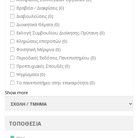
undefined
Βραβεία / Διακρίσεις (0)
undefined
Διαβουλεύσεις (0)
undefined
Διοικητικά Θέματα (0)
undefined
Εκλογή Συμβουλίου Διοίκησης-Πρύτανη (0)
undefined
Κληρώσεις επιτροπών (0)
undefined
Φοιτητική Μέριμνα (0)
undefined
Περιοδικές Εκδόσεις Πανεπιστημίου (0)
undefined
Προπτυχιακές Σπουδές (0)
undefined
Ψηφίσματα (0)
undefined
Το πανεπιστήμιο στην επικαιρότητα (0)
Show more
ΤΟΠΟΘΕΣΙΑ
Remove Χίος filter