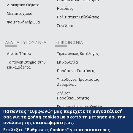
Διοικητικά Θέματα
Ημερίδες
Μεταπτυχιακά
Πολιτιστικές Εκδηλώσεις
Φοιτητική Μέριμνα
Συνέδρια
ΔΕΛΤΙΑ ΤΥΠΟΥ / ΝΕΑ
ΕΠΙΚΟΙΝΩΝΙΑ
Δελτία Τύπου
Τηλεφωνικός Κατάλογος
Το πανεπιστήμιο στην
Επικοινωνία
επικαιρότητα
Παράπονα-Συστάσεις
Υπεύθυνος Προστασίας
Δεδομένων
Δήλωση
Προσβασιμότητας
Επικοινωνία με την Ομάδα
Πατώντας "Συμφωνώ" μας παρέχετε τη συγκατάθεσή
Ανάπτυξης του site
(link sends e-mail)
σας για τη χρήση cookies με σκοπό τη μέτρηση και την
ανάλυση της επισκεψιμότητας.
© ΠΑΝΕΠΙΣΤΗΜΙΟ ΑΙΓΑΙΟΥ
ΟΡΟΙ ΧΡΗΣΗΣ
ΠΟΛΙΤΙΚΗ COOKIES
ΟΜΑΔΑ
ΑΝΑΠΤΥΞΗΣ
Επιλέξτε "Ρυθμίσεις Cookies" για περισσότερες