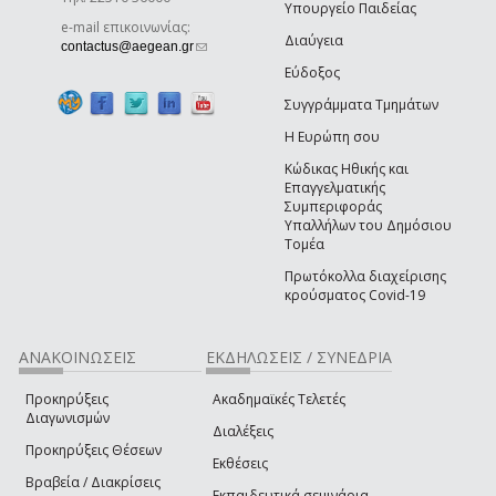
Υπουργείο Παιδείας
e-mail επικοινωνίας:
Διαύγεια
(link sends e-mail)
contactus@aegean.gr
Εύδοξος
Συγγράμματα Τμημάτων
Η Ευρώπη σου
Κώδικας Ηθικής και
Επαγγελματικής
Συμπεριφοράς
Υπαλλήλων του Δημόσιου
Τομέα
Πρωτόκολλα διαχείρισης
κρούσματος Covid-19
ΑΝΑΚΟΙΝΩΣΕΙΣ
ΕΚΔΗΛΩΣΕΙΣ / ΣΥΝΕΔΡΙΑ
Προκηρύξεις
Ακαδημαϊκές Τελετές
Διαγωνισμών
Διαλέξεις
Προκηρύξεις Θέσεων
Εκθέσεις
Βραβεία / Διακρίσεις
Εκπαιδευτικά σεμινάρια