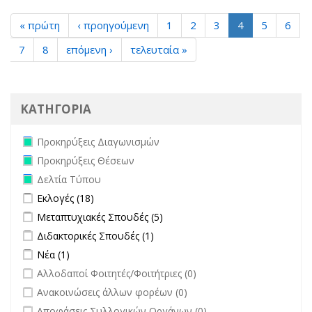
« πρώτη
‹ προηγούμενη
1
2
3
4
5
6
7
8
επόμενη ›
τελευταία »
ΚΑΤΗΓΟΡΙΑ
Remove Προκηρύξεις Διαγωνισμών filter
Προκηρύξεις Διαγωνισμών
Remove Προκηρύξεις Θέσεων filter
Προκηρύξεις Θέσεων
Remove Δελτία Τύπου filter
Δελτία Τύπου
Apply Εκλογές filter
Apply Εκλογές filter
Εκλογές (18)
Apply Μεταπτυχιακές Σπουδές filter
Apply Μεταπτυχιακές Σπουδές
Μεταπτυχιακές Σπουδές (5)
filter
Apply Διδακτορικές Σπουδές filter
Apply Διδακτορικές Σπουδές
Διδακτορικές Σπουδές (1)
filter
Apply Νέα filter
Apply Νέα filter
Νέα (1)
undefined
Αλλοδαποί Φοιτητές/Φοιτήτριες (0)
undefined
Ανακοινώσεις άλλων φορέων (0)
undefined
Αποφάσεις Συλλογικών Οργάνων (0)