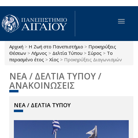
Παράκαμψη προς το κυρίως περιεχόμενο
Toggle
navigat
Αρχική
>
Η Ζωή στο Πανεπιστήμιο
>
Προκηρύξεις
Είστε εδώ
Θέσεων
>
Λήμνος
>
Δελτία Τύπου
>
Σύρος
>
Το
περασμένο έτος
>
Χίος
>
Προκηρύξεις Διαγωνισμών
ΝΕΑ / ΔΕΛΤΙΑ ΤΥΠΟΥ /
ΑΝΑΚΟΙΝΩΣΕΙΣ
ΝΕΑ / ΔΕΛΤΙΑ ΤΥΠΟΥ