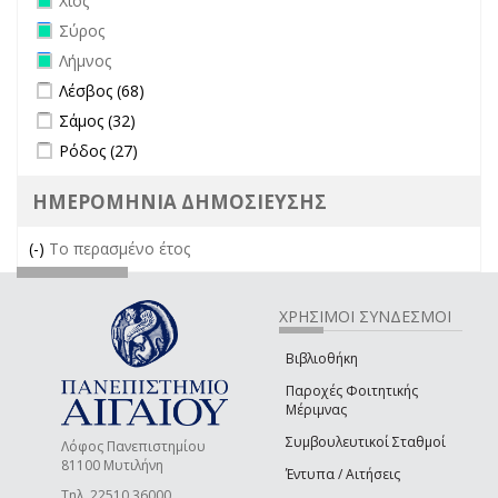
Χίος
Remove Σύρος filter
Σύρος
Remove Λήμνος filter
Λήμνος
Apply Λέσβος filter
Apply Λέσβος filter
Λέσβος (68)
Apply Σάμος filter
Apply Σάμος filter
Σάμος (32)
Apply Ρόδος filter
Apply Ρόδος filter
Ρόδος (27)
ΗΜΕΡΟΜΗΝΙΑ ΔΗΜΟΣΙΕΥΣΗΣ
(-)
Remove Το περασμένο έτος filter
Το περασμένο έτος
ΧΡΗΣΙΜΟΙ ΣΥΝΔΕΣΜΟΙ
Βιβλιοθήκη
Παροχές Φοιτητικής
Μέριμνας
Συμβουλευτικοί Σταθμοί
Λόφος Πανεπιστημίου
81100 Μυτιλήνη
Έντυπα / Αιτήσεις
Τηλ. 22510 36000